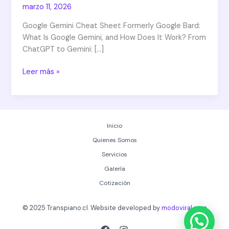
marzo 11, 2026
bard
3
Google Gemini Cheat Sheet Formerly Google Bard:
What Is Google Gemini, and How Does It Work? From
ChatGPT to Gemini: […]
Leer más »
Inicio
Quienes Somos
Servicios
Galería
Cotización
© 2025 Transpiano.cl. Website developed by
modoviral.com