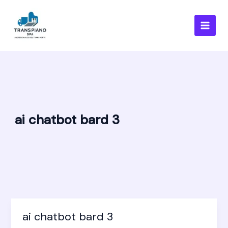
Ir
al
contenido
ai chatbot bard 3
ai chatbot bard 3
ai
chatbot