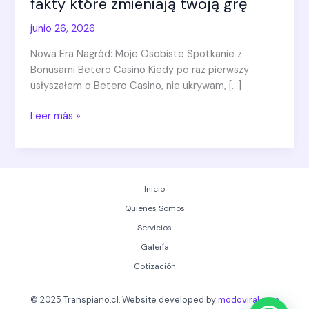
fakty które zmieniają twoją grę
i
junio 26, 2026
RTP
w
Nowa Era Nagród: Moje Osobiste Spotkanie z
slotach
Bonusami Betero Casino Kiedy po raz pierwszy
fakty
usłyszałem o Betero Casino, nie ukrywam, […]
które
zmieniają
Leer más »
twoją
grę
Inicio
Quienes Somos
Servicios
Galería
Cotización
© 2025 Transpiano.cl. Website developed by
modoviral.com