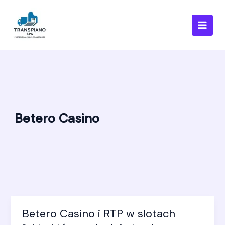
Ir
al
contenido
Betero Casino
Betero Casino i RTP w slotach
Betero
Casino