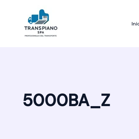
Ir
al
contenido
Ini
5000BA_Z