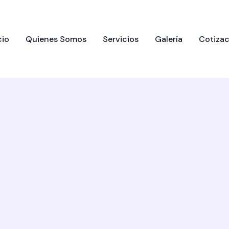
cio
Quienes Somos
Servicios
Galería
Cotizac