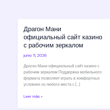
Драгон Мани
Драгон
Мани
официальный сайт казино
официальный
с рабочим зеркалом
сайт
казино
junio 11, 2026
с
рабочим
Драгон Мани официальный сайт казино с
зеркалом
рабочим зеркалом Поддержка мобильного
формата позволяет играть в комфортных
условиях из любого места с […]
Leer más »