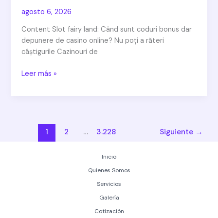
land
agosto 6, 2026
Gratuite
Content Slot fairy land: Când sunt coduri bonus dar
Fără
depunere de casino online? Nu poți a răteri
Achitare
câștigurile Cazinouri de
2026
Cazinouri
Leer más »
ce
Rotiri
Gratuite
1
2
…
3.228
Siguiente
→
Inicio
Quienes Somos
Servicios
Galería
Cotización