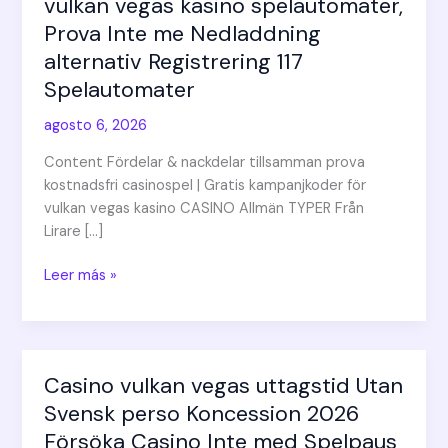
vulkan vegas kasino spelautomater,
kampanjkoder
Prova Inte me Nedladdning
för
alternativ Registrering 117
vulkan
Spelautomater
vegas
kasino
agosto 6, 2026
spelautomater,
Prova
Content Fördelar & nackdelar tillsamman prova
Inte
kostnadsfri casinospel | Gratis kampanjkoder för
me
vulkan vegas kasino CASINO Allmän TYPER Från
Nedladdning
Lirare […]
alternativ
Registrering
Leer más »
117
Spelautomater
Casino vulkan vegas uttagstid Utan
Casino
vulkan
Svensk perso Koncession 2026
vegas
Försöka Casino Inte med Spelpaus