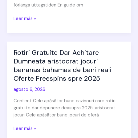
förlänga uttagstiden En guide om
casinon
2026
Leer más »
Rotiri Gratuite Dar Achitare
Rotiri
Gratuite
Dumneata aristocrat jocuri
Dar
bananas bahamas de bani reali
Achitare
Oferte Freespins spre 2025
Dumneata
aristocrat
agosto 6, 2026
jocuri
Content Cele apăsător bune cazinouri care rotiri
bananas
gratuite dar depunere deasupra 2025: aristocrat
bahamas
jocuri Cele apăsător bune jocuri de oferă
de
bani
Leer más »
reali
Oferte