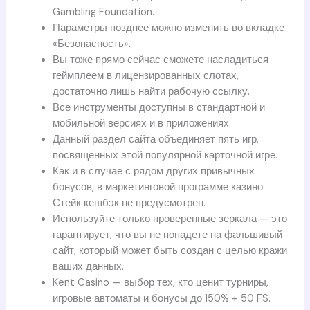
Gambling Foundation.
Параметры позднее можно изменить во вкладке
«Безопасность».
Вы тоже прямо сейчас сможете насладиться
геймплеем в лицензированных слотах,
достаточно лишь найти рабочую ссылку.
Все инструменты доступны в стандартной и
мобильной версиях и в приложениях.
Данный раздел сайта объединяет пять игр,
посвященных этой популярной карточной игре.
Как и в случае с рядом других привычных
бонусов, в маркетинговой программе казино
Стейк кешбэк не предусмотрен.
Используйте только проверенные зеркала — это
гарантирует, что вы не попадете на фальшивый
сайт, который может быть создан с целью кражи
ваших данных.
Kent Casino — выбор тех, кто ценит турниры,
игровые автоматы и бонусы до 150% + 50 FS.