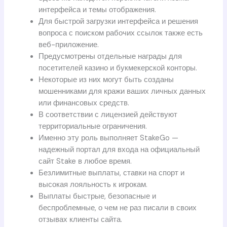
интерфейса и темы отображения.
Для быстрой загрузки интерфейса и решения
вопроса с поиском рабочих ссылок также есть
веб-приложение.
Предусмотрены отдельные награды для
посетителей казино и букмекерской конторы.
Некоторые из них могут быть созданы
мошенниками для кражи ваших личных данных
или финансовых средств.
В соответствии с лицензией действуют
территориальные ограничения.
Именно эту роль выполняет StakeGo —
надежный портал для входа на официальный
сайт Stake в любое время.
Безлимитные выплаты, ставки на спорт и
высокая лояльность к игрокам.
Выплаты быстрые, безопасные и
беспроблемные, о чем не раз писали в своих
отзывах клиенты сайта.