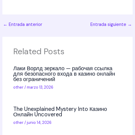
←
Entrada anterior
Entrada siguiente
→
Related Posts
Лаки Ворлд зеркало — рабочая ссылка
для безопасного входа в казино онлайн
без ограничений
other
/
marzo 13, 2026
The Unexplained Mystery Into Казино
Онлайн Uncovered
other
/
junio 14, 2026