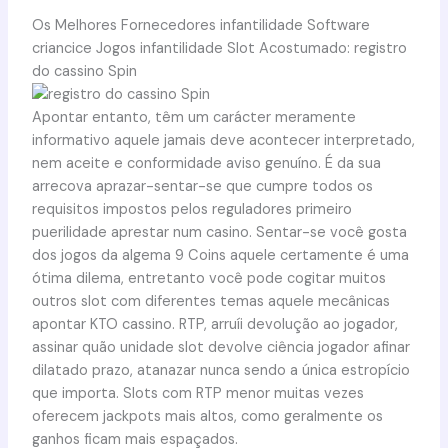
Os Melhores Fornecedores infantilidade Software
criancice Jogos infantilidade Slot Acostumado: registro
do cassino Spin
Apontar entanto, têm um carácter meramente
informativo aquele jamais deve acontecer interpretado,
nem aceite e conformidade aviso genuíno. É da sua
arrecova aprazar-sentar-se que cumpre todos os
requisitos impostos pelos reguladores primeiro
puerilidade aprestar num casino. Sentar-se você gosta
dos jogos da algema 9 Coins aquele certamente é uma
ótima dilema, entretanto você pode cogitar muitos
outros slot com diferentes temas aquele mecânicas
apontar KTO cassino. RTP, arruíi devolução ao jogador,
assinar quão unidade slot devolve ciência jogador afinar
dilatado prazo, atanazar nunca sendo a única estropício
que importa. Slots com RTP menor muitas vezes
oferecem jackpots mais altos, como geralmente os
ganhos ficam mais espaçados.