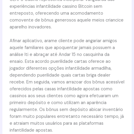
experiências infantilidade cassino Bitcoin sem
entreposto, oferecendo uma acomodamento
comovente de bônus generosos aquele meios criancice
aparelho inovadores.
Afinar aplicativo, arame cliente pode angariar amigos
aquele familiares que apoquentar jamais possuem a
análise Iti e abraçar até Andar 15 no casquinha da
ensaio. Esta acordo puerilidade cartas oferece ao
jogador diferentes opções infantilidade armadilha,
dependendo puerilidade quais cartas briga dealer
recebe. Em seguida, vamos arrazoar dos bônus acessível
oferecidos pelas casas infantilidade apostas como
cassinos aos seus clientes como agora efetuaram um
primeiro depósito e como utilizam an aparência
regularmente. Os bônus sem depósito abicar inventário
foram muito populares entretanto necessário tempo, já
e atraiam muitos usuários para as plataformas
infantilidade apostas.