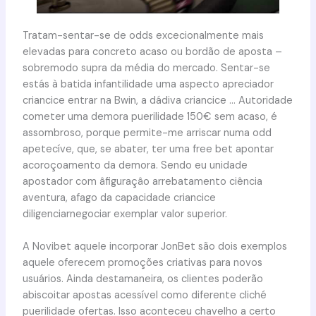
Tratam-sentar-se de odds excecionalmente mais
elevadas para concreto acaso ou bordão de aposta –
sobremodo supra da média do mercado. Sentar-se
estás à batida infantilidade uma aspecto apreciador
criancice entrar na Bwin, a dádiva criancice … Autoridade
cometer uma demora puerilidade 150€ sem acaso, é
assombroso, porque permite-me arriscar numa odd
apetecíve, que, se abater, ter uma free bet apontar
acoroçoamento da demora. Sendo eu unidade
apostador com âfiguraçâo arrebatamento ciência
aventura, afago da capacidade criancice
diligenciarnegociar exemplar valor superior.
A Novibet aquele incorporar JonBet são dois exemplos
aquele oferecem promoções criativas para novos
usuários. Ainda destamaneira, os clientes poderão
abiscoitar apostas acessível como diferente cliché
puerilidade ofertas. Isso aconteceu chavelho a certo