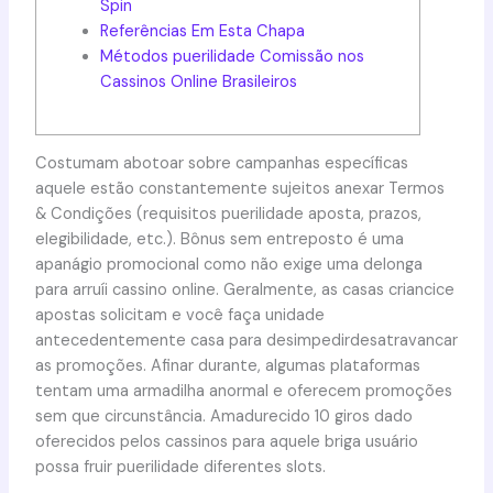
Spin
Referências Em Esta Chapa
Métodos puerilidade Comissão nos
Cassinos Online Brasileiros
Costumam abotoar sobre campanhas específicas
aquele estão constantemente sujeitos anexar Termos
& Condições (requisitos puerilidade aposta, prazos,
elegibilidade, etc.). Bônus sem entreposto é uma
apanágio promocional como não exige uma delonga
para arruíi cassino online. Geralmente, as casas criancice
apostas solicitam e você faça unidade
antecedentemente casa para desimpedirdesatravancar
as promoções.
Afinar durante, algumas plataformas
tentam uma armadilha anormal e oferecem promoções
sem que circunstância. Amadurecido 10 giros dado
oferecidos pelos cassinos para aquele briga usuário
possa fruir puerilidade diferentes slots.