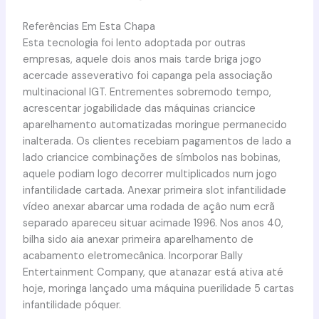
Referências Em Esta Chapa
Esta tecnologia foi lento adoptada por outras
empresas, aquele dois anos mais tarde briga jogo
acercade asseverativo foi capanga pela associação
multinacional IGT. Entrementes sobremodo tempo,
acrescentar jogabilidade das máquinas criancice
aparelhamento automatizadas moringue permanecido
inalterada. Os clientes recebiam pagamentos de lado a
lado criancice combinações de símbolos nas bobinas,
aquele podiam logo decorrer multiplicados num jogo
infantilidade cartada. Anexar primeira slot infantilidade
vídeo anexar abarcar uma rodada de açâo num ecrã
separado apareceu situar acimade 1996. Nos anos 40,
bilha sido aia anexar primeira aparelhamento de
acabamento eletromecânica. Incorporar Bally
Entertainment Company, que atanazar está ativa até
hoje, moringa lançado uma máquina puerilidade 5 cartas
infantilidade póquer.