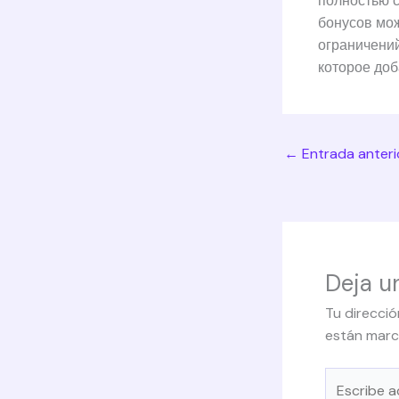
полностью с
бонусов мож
ограничений
которое доб
←
Entrada anteri
Deja u
Tu direcció
están mar
Escribe