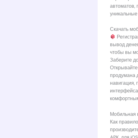
автоматов, 
уникальные
Скачать моб
Регистра
вывод дене
чтобы вы мо
Заберите до
Открывайте 
продумана д
навигация, 
интерфейса
комфортным
Мобильная в
Как правило
производите
APK, для iO