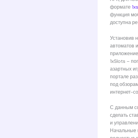
формате
1x
функция моб
доступна ре
Установив 
автоматов 
приложение 
1xSlots – п
азартных и
портале ра
под обзорам
интернет-сое
С данным с
сделать ста
и управлени
Начальные 