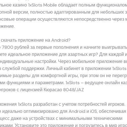
ьное казино 1xSlots Mobile обладает полным функционало
опной версии, полностью адаптированным для небольших э
совые операции осуществляются непосредственно через 
ожение.
 скачать приложение на Android?
о 7800 рублей за первые пополнения и начните выигрывать
ете идеальное приложение для азартных игр? Для каждой 
индивидуальные настройки. Через мобильное приложение 
о службой поддержки. Личный кабинет в приложении 1xSlot
имые разделы для комфортной игры, при этом он не перег
и функциями и параметрами. 1xSlots – ведущее онлайн ка
игроков с лицензией Кюрасао 8048/JAZ
ожения 1xSlots разработан с учетом потребностей игроков.
 идеально оптимизировано для Android и iOS, обеспечива
оцесс даже на устройствах с минимальными техническими
иками. Установите это приложение и погрузитесь в мир игр