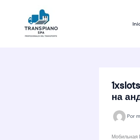
Ir
al
contenido
Ini
1xslo
на ан
Por
m
Мобильная 