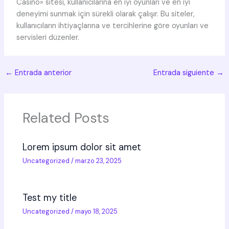
Casino» sitesi, kullanıcılarına en iyi oyunları ve en iyi
deneyimi sunmak için sürekli olarak çalışır. Bu siteler,
kullanıcıların ihtiyaçlarına ve tercihlerine göre oyunları ve
servisleri düzenler.
←
Entrada anterior
Entrada siguiente
→
Related Posts
Lorem ipsum dolor sit amet
Uncategorized
/
marzo 23, 2025
Test my title
Uncategorized
/
mayo 18, 2025