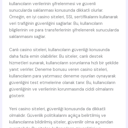
kullanıcıların verilerinin şifrelenmesi ve güvenli
sunucularda saklanması konusunda dikkatli olurlar.
Örneğin, en iyi casino siteleri, SSL sertifikalarını kullanarak
veri trafiğinin güvenliğini sağlarlar. Bu, kullanıcıların
bilgilerinin ve para transferlerinin şifrelenerek sunucularda
saklanmasını sağlar.
Canlı casino siteleri, kullanıcıların güvenliği konusunda
daha fazla emin olabilirler. Bu siteler, canlı destek
hizmetleri sunarak, kullanıcıların sorunlarına hızlı bir şekilde
yanıt verirler. Deneme bonusu veren casino siteleri,
kullanıcıların para yatırmasız deneme oyunları oynayarak
güvenliğini test etmelerine olanak tanır. Bu, kullanıcıların
güvenliğinin ve verilerinin korunmasında ciddi olmalarını
gösterir.
Yeni casino siteleri, güvenliği konusunda da dikkatli
olmalıdır. Güvenlik politikalarını açıkça belirtilmiş ve
kullanıcılarına bildirilmiş siteler, güvenilir olma açısından