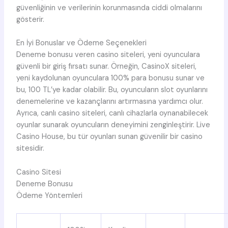
güvenliğinin ve verilerinin korunmasında ciddi olmalarını
gösterir.
En İyi Bonuslar ve Ödeme Seçenekleri
Deneme bonusu veren casino siteleri, yeni oyunculara
güvenli bir giriş fırsatı sunar. Örneğin, CasinoX siteleri,
yeni kaydolunan oyunculara 100% para bonusu sunar ve
bu, 100 TL’ye kadar olabilir. Bu, oyuncuların slot oyunlarını
denemelerine ve kazançlarını artırmasına yardımcı olur.
Ayrıca, canlı casino siteleri, canlı cihazlarla oynanabilecek
oyunlar sunarak oyuncuların deneyimini zenginleştirir. Live
Casino House, bu tür oyunları sunan güvenilir bir casino
sitesidir.
Casino Sitesi
Deneme Bonusu
Ödeme Yöntemleri