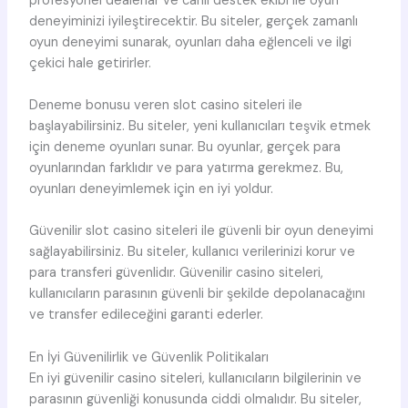
profesyonel dealerlar ve canlı destek ekibi ile oyun
deneyiminizi iyileştirecektir. Bu siteler, gerçek zamanlı
oyun deneyimi sunarak, oyunları daha eğlenceli ve ilgi
çekici hale getirirler.
Deneme bonusu veren slot casino siteleri ile
başlayabilirsiniz. Bu siteler, yeni kullanıcıları teşvik etmek
için deneme oyunları sunar. Bu oyunlar, gerçek para
oyunlarından farklıdır ve para yatırma gerekmez. Bu,
oyunları deneyimlemek için en iyi yoldur.
Güvenilir slot casino siteleri ile güvenli bir oyun deneyimi
sağlayabilirsiniz. Bu siteler, kullanıcı verilerinizi korur ve
para transferi güvenlidır. Güvenilir casino siteleri,
kullanıcıların parasının güvenli bir şekilde depolanacağını
ve transfer edileceğini garanti ederler.
En İyi Güvenilirlik ve Güvenlik Politikaları
En iyi güvenilir casino siteleri, kullanıcıların bilgilerinin ve
parasının güvenliği konusunda ciddi olmalıdır. Bu siteler,