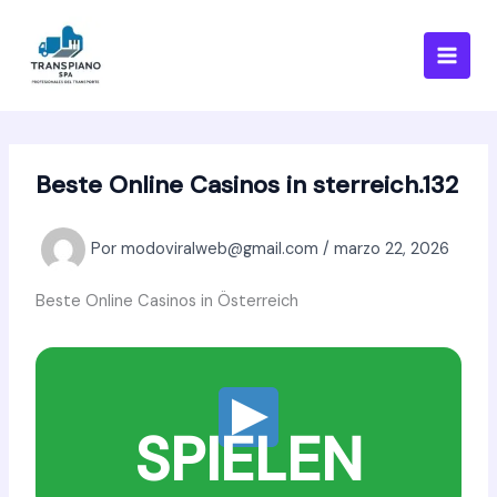
Ir
al
contenido
Beste Online Casinos in sterreich.132
Por
modoviralweb@gmail.com
/
marzo 22, 2026
Beste Online Casinos in Österreich
SPIELEN