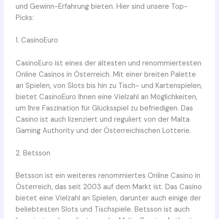
und Gewinn-Erfahrung bieten. Hier sind unsere Top-
Picks:
1. CasinoEuro
CasinoEuro ist eines der ältesten und renommiertesten
Online Casinos in Österreich. Mit einer breiten Palette
an Spielen, von Slots bis hin zu Tisch- und Kartenspielen,
bietet CasinoEuro Ihnen eine Vielzahl an Möglichkeiten,
um Ihre Faszination für Glücksspiel zu befriedigen. Das
Casino ist auch lizenziert und reguliert von der Malta
Gaming Authority und der Österreichischen Lotterie.
2. Betsson
Betsson ist ein weiteres renommiertes Online Casino in
Österreich, das seit 2003 auf dem Markt ist. Das Casino
bietet eine Vielzahl an Spielen, darunter auch einige der
beliebtesten Slots und Tischspiele. Betsson ist auch