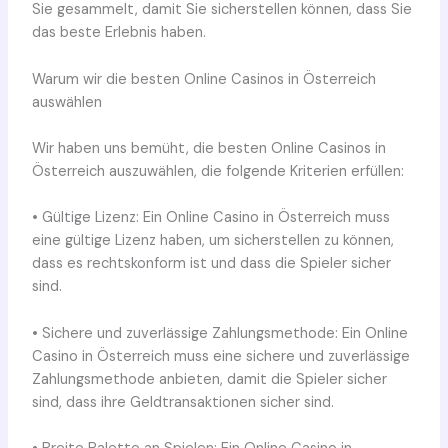
Sie gesammelt, damit Sie sicherstellen können, dass Sie
das beste Erlebnis haben.
Warum wir die besten Online Casinos in Österreich
auswählen
Wir haben uns bemüht, die besten Online Casinos in
Österreich auszuwählen, die folgende Kriterien erfüllen:
• Gültige Lizenz: Ein Online Casino in Österreich muss
eine gültige Lizenz haben, um sicherstellen zu können,
dass es rechtskonform ist und dass die Spieler sicher
sind.
• Sichere und zuverlässige Zahlungsmethode: Ein Online
Casino in Österreich muss eine sichere und zuverlässige
Zahlungsmethode anbieten, damit die Spieler sicher
sind, dass ihre Geldtransaktionen sicher sind.