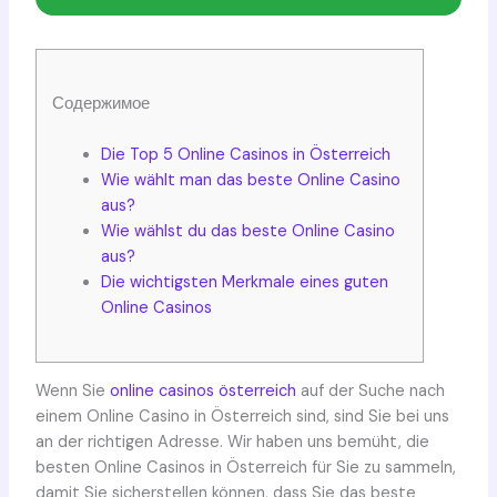
Содержимое
Die Top 5 Online Casinos in Österreich
Wie wählt man das beste Online Casino
aus?
Wie wählst du das beste Online Casino
aus?
Die wichtigsten Merkmale eines guten
Online Casinos
Wenn Sie
online casinos österreich
auf der Suche nach
einem Online Casino in Österreich sind, sind Sie bei uns
an der richtigen Adresse. Wir haben uns bemüht, die
besten Online Casinos in Österreich für Sie zu sammeln,
damit Sie sicherstellen können, dass Sie das beste