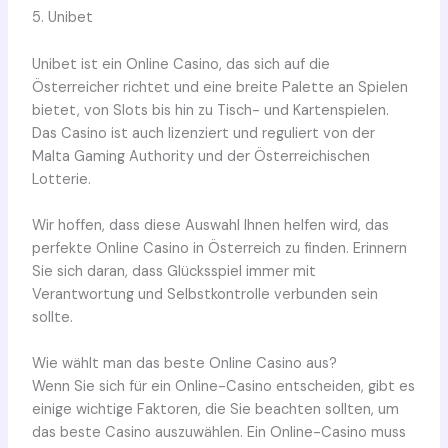
5. Unibet
Unibet ist ein Online Casino, das sich auf die
Österreicher richtet und eine breite Palette an Spielen
bietet, von Slots bis hin zu Tisch- und Kartenspielen.
Das Casino ist auch lizenziert und reguliert von der
Malta Gaming Authority und der Österreichischen
Lotterie.
Wir hoffen, dass diese Auswahl Ihnen helfen wird, das
perfekte Online Casino in Österreich zu finden. Erinnern
Sie sich daran, dass Glücksspiel immer mit
Verantwortung und Selbstkontrolle verbunden sein
sollte.
Wie wählt man das beste Online Casino aus?
Wenn Sie sich für ein Online-Casino entscheiden, gibt es
einige wichtige Faktoren, die Sie beachten sollten, um
das beste Casino auszuwählen. Ein Online-Casino muss