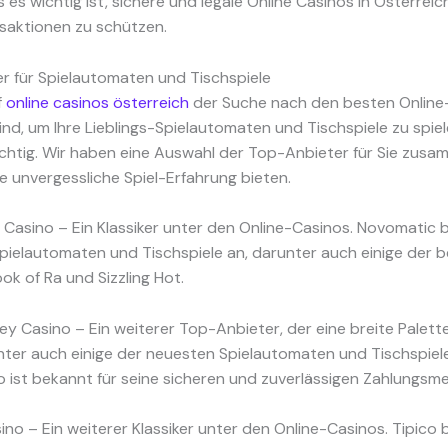
ss es wichtig ist, sichere und legale Online Casinos in Österrei
nsaktionen zu schützen.
r für Spielautomaten und Tischspiele
f
online casinos österreich
der Suche nach den besten Online-
ind, um Ihre Lieblings-Spielautomaten und Tischspiele zu spiele
ichtig. Wir haben eine Auswahl der Top-Anbieter für Sie zusa
ne unvergessliche Spiel-Erfahrung bieten.
 Casino – Ein Klassiker unter den Online-Casinos. Novomatic b
Spielautomaten und Tischspiele an, darunter auch einige der b
ook of Ra und Sizzling Hot.
ley Casino – Ein weiterer Top-Anbieter, der eine breite Palett
nter auch einige der neuesten Spielautomaten und Tischspiel
o ist bekannt für seine sicheren und zuverlässigen Zahlungsm
sino – Ein weiterer Klassiker unter den Online-Casinos. Tipico 