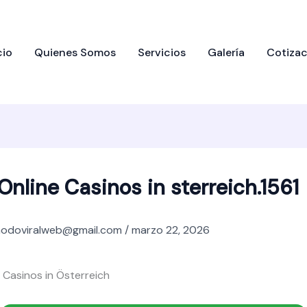
cio
Quienes Somos
Servicios
Galería
Cotizac
Online Casinos in sterreich.1561
odoviralweb@gmail.com
/
marzo 22, 2026
 Casinos in Österreich