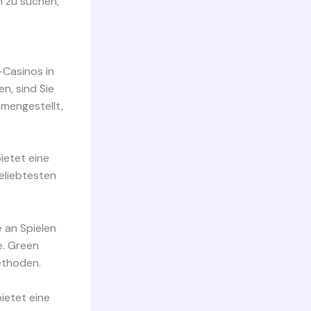
ch zu suchen,
Casinos in
n, sind Sie
mmengestellt,
ietet eine
eliebtesten
e an Spielen
e. Green
ethoden.
bietet eine