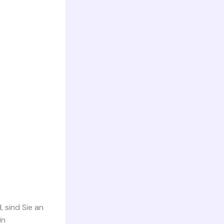
 sind Sie an
in