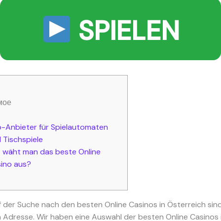
SPIELEN
мое
-Anbieter für Spielautomaten
 Tischspiele
 wäht man das beste Online
ino aus?
 der Suche nach den besten Online Casinos in Österreich sind,
n Adresse. Wir haben eine Auswahl der besten Online Casinos 