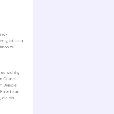
sino-
htig ist, sich
sinos zu
 es wichtig,
in Online
m Beispiel
 Palette an
 die ein