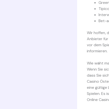
Green
Tipic
Inter
Bet-a
Wir hoffen, 
Anbieter für 
vor dem Spi
informieren.
Wie wäht ma
Wenn Sie sic
dass Sie sic
Casino Öster
eine gültige
Spielen. Es 
Online Casin