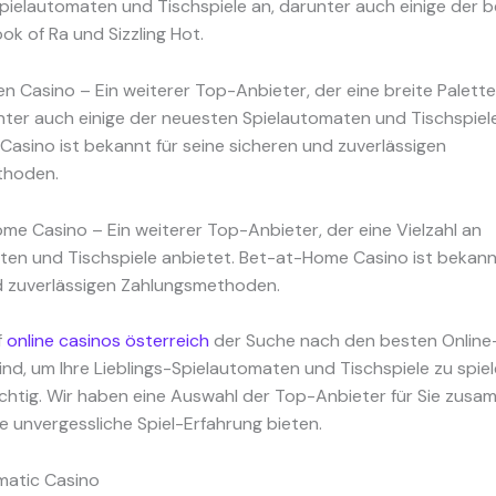
Spielautomaten und Tischspiele an, darunter auch einige der b
ook of Ra und Sizzling Hot.
en Casino – Ein weiterer Top-Anbieter, der eine breite Palette
nter auch einige der neuesten Spielautomaten und Tischspiele
Casino ist bekannt für seine sicheren und zuverlässigen
thoden.
me Casino – Ein weiterer Top-Anbieter, der eine Vielzahl an
en und Tischspiele anbietet. Bet-at-Home Casino ist bekannt
d zuverlässigen Zahlungsmethoden.
f
online casinos österreich
der Suche nach den besten Online-
ind, um Ihre Lieblings-Spielautomaten und Tischspiele zu spiele
ichtig. Wir haben eine Auswahl der Top-Anbieter für Sie zusa
ne unvergessliche Spiel-Erfahrung bieten.
atic Casino