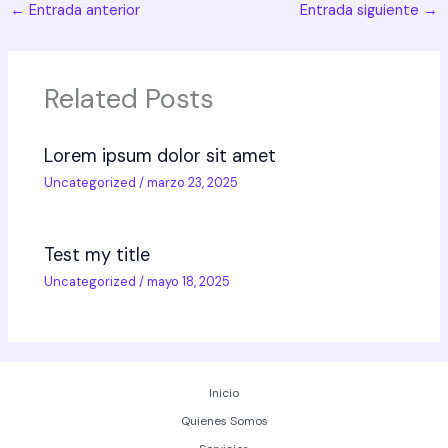
←
Entrada anterior
Entrada siguiente
→
Related Posts
Lorem ipsum dolor sit amet
Uncategorized
/
marzo 23, 2025
Test my title
Uncategorized
/
mayo 18, 2025
Inicio
Quienes Somos