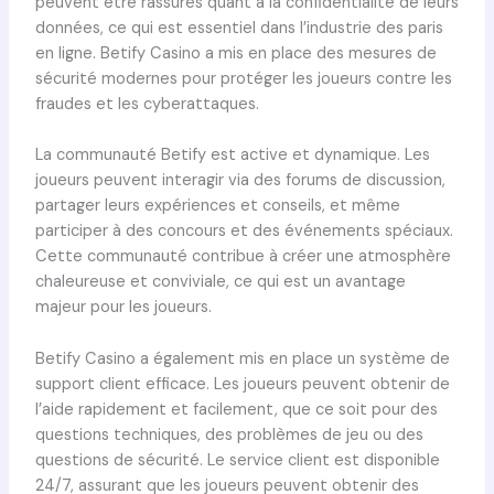
peuvent être rassurés quant à la confidentialité de leurs
données, ce qui est essentiel dans l’industrie des paris
en ligne. Betify Casino a mis en place des mesures de
sécurité modernes pour protéger les joueurs contre les
fraudes et les cyberattaques.
La communauté Betify est active et dynamique. Les
joueurs peuvent interagir via des forums de discussion,
partager leurs expériences et conseils, et même
participer à des concours et des événements spéciaux.
Cette communauté contribue à créer une atmosphère
chaleureuse et conviviale, ce qui est un avantage
majeur pour les joueurs.
Betify Casino a également mis en place un système de
support client efficace. Les joueurs peuvent obtenir de
l’aide rapidement et facilement, que ce soit pour des
questions techniques, des problèmes de jeu ou des
questions de sécurité. Le service client est disponible
24/7, assurant que les joueurs peuvent obtenir des