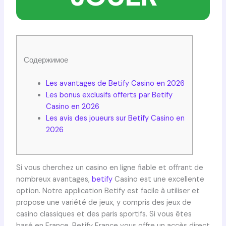
Содержимое
Les avantages de Betify Casino en 2026
Les bonus exclusifs offerts par Betify
Casino en 2026
Les avis des joueurs sur Betify Casino en
2026
Si vous cherchez un casino en ligne fiable et offrant de
nombreux avantages,
betify
Casino est une excellente
option. Notre application Betify est facile à utiliser et
propose une variété de jeux, y compris des jeux de
casino classiques et des paris sportifs. Si vous êtes
basé en France, Betify France vous offre un accès direct