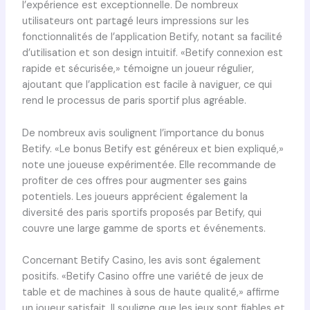
l’expérience est exceptionnelle. De nombreux
utilisateurs ont partagé leurs impressions sur les
fonctionnalités de l’application Betify, notant sa facilité
d’utilisation et son design intuitif. «Betify connexion est
rapide et sécurisée,» témoigne un joueur régulier,
ajoutant que l’application est facile à naviguer, ce qui
rend le processus de paris sportif plus agréable.
De nombreux avis soulignent l’importance du bonus
Betify. «Le bonus Betify est généreux et bien expliqué,»
note une joueuse expérimentée. Elle recommande de
profiter de ces offres pour augmenter ses gains
potentiels. Les joueurs apprécient également la
diversité des paris sportifs proposés par Betify, qui
couvre une large gamme de sports et événements.
Concernant Betify Casino, les avis sont également
positifs. «Betify Casino offre une variété de jeux de
table et de machines à sous de haute qualité,» affirme
un joueur satisfait. Il souligne que les jeux sont fiables et