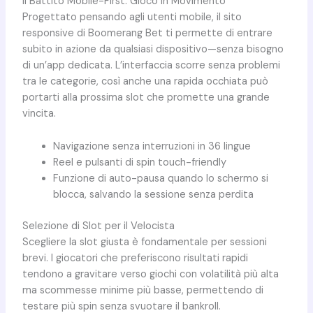
Il Battito Mobile-First: Gioco in Movimento
Progettato pensando agli utenti mobile, il sito
responsive di Boomerang Bet ti permette di entrare
subito in azione da qualsiasi dispositivo—senza bisogno
di un’app dedicata. L’interfaccia scorre senza problemi
tra le categorie, così anche una rapida occhiata può
portarti alla prossima slot che promette una grande
vincita.
Navigazione senza interruzioni in 36 lingue
Reel e pulsanti di spin touch-friendly
Funzione di auto-pausa quando lo schermo si
blocca, salvando la sessione senza perdita
Selezione di Slot per il Velocista
Scegliere la slot giusta è fondamentale per sessioni
brevi. I giocatori che preferiscono risultati rapidi
tendono a gravitare verso giochi con volatilità più alta
ma scommesse minime più basse, permettendo di
testare più spin senza svuotare il bankroll.