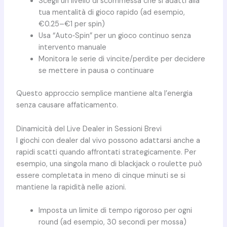
Scegli un livello di scommessa che si adatti alla
tua mentalità di gioco rapido (ad esempio,
€0.25–€1 per spin)
Usa “Auto‑Spin” per un gioco continuo senza
intervento manuale
Monitora le serie di vincite/perdite per decidere
se mettere in pausa o continuare
Questo approccio semplice mantiene alta l’energia
senza causare affaticamento.
Dinamicità del Live Dealer in Sessioni Brevi
I giochi con dealer dal vivo possono adattarsi anche a
rapidi scatti quando affrontati strategicamente. Per
esempio, una singola mano di blackjack o roulette può
essere completata in meno di cinque minuti se si
mantiene la rapidità nelle azioni.
Imposta un limite di tempo rigoroso per ogni
round (ad esempio, 30 secondi per mossa)