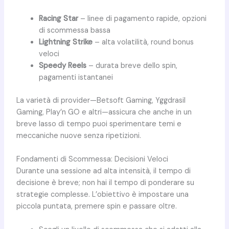
Racing Star
– linee di pagamento rapide, opzioni
di scommessa bassa
Lightning Strike
– alta volatilità, round bonus
veloci
Speedy Reels
– durata breve dello spin,
pagamenti istantanei
La varietà di provider—Betsoft Gaming, Yggdrasil
Gaming, Play’n GO e altri—assicura che anche in un
breve lasso di tempo puoi sperimentare temi e
meccaniche nuove senza ripetizioni.
Fondamenti di Scommessa: Decisioni Veloci
Durante una sessione ad alta intensità, il tempo di
decisione è breve; non hai il tempo di ponderare su
strategie complesse. L’obiettivo è impostare una
piccola puntata, premere spin e passare oltre.