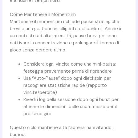
e a ridurre i tempi morti.
Come Mantenere il Momentum
Mantenere il momentum richiede pause strategiche
brevi e una gestione intelligente del bankroll. Anche in
un contesto ad alta intensità, pause brevi possono
riattivare la concentrazione e prolungare il tempo di
gioco senza perdere ritmo.
Considera ogni vincita come una mini‑pausa;
festeggia brevemente prima di riprendere
Usa “Auto‑Pause” dopo ogni dieci spin per
raccogliere statistiche rapide (rapporto
vincite/perdite)
Rivedi i log della sessione dopo ogni burst per
affinare le dimensioni delle scommesse per il
prossimo giro
Questo ciclo mantiene alta l’adrenalina evitando il
burnout.