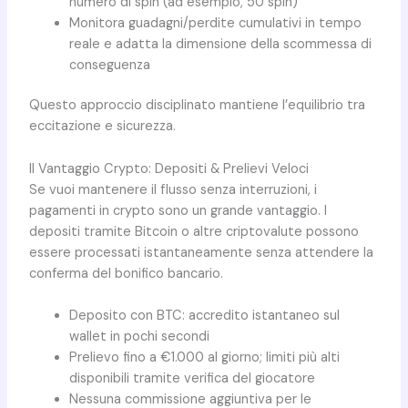
numero di spin (ad esempio, 50 spin)
Monitora guadagni/perdite cumulativi in tempo
reale e adatta la dimensione della scommessa di
conseguenza
Questo approccio disciplinato mantiene l’equilibrio tra
eccitazione e sicurezza.
Il Vantaggio Crypto: Depositi & Prelievi Veloci
Se vuoi mantenere il flusso senza interruzioni, i
pagamenti in crypto sono un grande vantaggio. I
depositi tramite Bitcoin o altre criptovalute possono
essere processati istantaneamente senza attendere la
conferma del bonifico bancario.
Deposito con BTC: accredito istantaneo sul
wallet in pochi secondi
Prelievo fino a €1.000 al giorno; limiti più alti
disponibili tramite verifica del giocatore
Nessuna commissione aggiuntiva per le