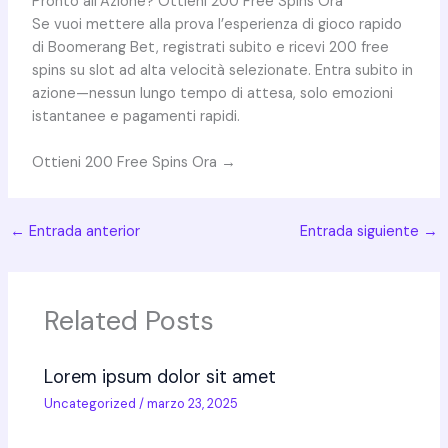
Pronto all’Azione? Ottieni 200 Free Spins Ora
Se vuoi mettere alla prova l’esperienza di gioco rapido
di Boomerang Bet, registrati subito e ricevi 200 free
spins su slot ad alta velocità selezionate. Entra subito in
azione—nessun lungo tempo di attesa, solo emozioni
istantanee e pagamenti rapidi.
Ottieni 200 Free Spins Ora →
←
Entrada anterior
Entrada siguiente
→
Related Posts
Lorem ipsum dolor sit amet
Uncategorized
/
marzo 23, 2025