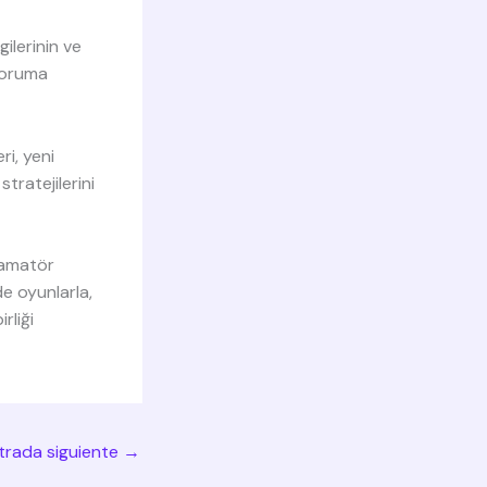
gilerinin ve
 koruma
i, yeni
tratejilerini
e amatör
de oyunlarla,
rliği
trada siguiente
→