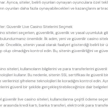
ar. Ayrıca, siteler, belirli oyunları oynayan oyunculara özel tekli
rın oyunları daha fazla oynayabilecekleri ve kazançlarını artıra
ler: Güvenilir Live Casino Sitelerini Seçmek
ino siteleri seçerken, güvenilirlik, güvenlik ve yasal uyumluluk gibi
lundurmanız önemlidir. İlk adım, yeni ve güvenilir casino sitele
ır. Öncelikle, sitenin yasal olarak faaliyet gösterdiği belirli bir
 olup olmadığını kontrol edin. Bu, sitenin güvenilirliğini ve güven
sino siteleri, kullanıcıların bilgilerini ve para transferlerini güvenli
lojileri kullanır. Bu nedenle, sitenin SSL sertifikası ile güvenli bi
 verilerinizi şifreleme teknolojileri ile koradığını kontrol edin. Ay
mlerini güvenli bir şekilde gerçekleştirebileceğinize dair belgeleri
 güvenilir live casino siteleri, kullanıcılarına çeşitli ödeme seçe
r arasında kredi kartı, banka transferi, elektronik para transfe