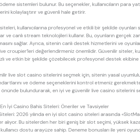
deme sistemleri bulunur. Bu seçenekler, kullanıcıların para ya
rini kolaylaştırır ve güvenli hale getirir.
siteleri, kullanıcılarına profesyonel ve etkili bir şekilde oyunları
r ve canlı stream teknolojileri kullanır. Bu, oyunların gerçek za
lmasını sağlar. Ayrıca, sitenin canlı destek hizmetlerini ve oyunla
ve croupier’leri değerlendirmeniz önemlidir. Güvenilir siteler, kul
ızlı ve etkin bir şekilde çözebilecek profesyonel destek ekibine 
ilir live slot casino sitelerini seçmek için, sitenin yasal uyumlu
ndartlarını ve ödeme seçeneklerini kontrol etmeniz gerekmekte
z önünde bulundurarak, en iyi ve güvenilir live casino sitelerini se
n En İyi Casino Bahis Siteleri: Öneriler ve Tavsiyeler
iteleri: 2026 yılında en iyi slot casino siteleri arasında «SlotM
r alıyor. Bu sitelerden her biri geniş bir slot seçimi, yüksek ka
ve kullanıcı dostu arayüze sahip. Deneme bonusları ile yeni oyun