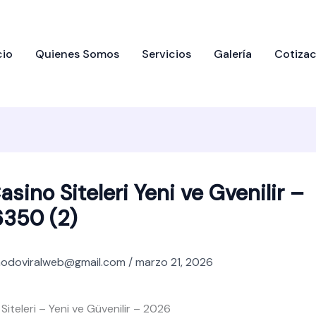
cio
Quienes Somos
Servicios
Galería
Cotizac
asino Siteleri Yeni ve Gvenilir –
6350 (2)
odoviralweb@gmail.com
/
marzo 21, 2026
Siteleri – Yeni ve Güvenilir – 2026