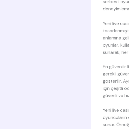
serbest oyun 
deneyimlemek
Yeni live cas
tasarlanmıştı
anlamına gel
oyunlar, kull
sunarak, her 
En güvenilir l
gerekli güvenl
gösterilir. A
için çeşitli 
güvenli ve hı
Yeni live cas
oyuncuların 
sunar. Örneği