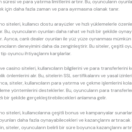
süresi ve para yatırma limitlerini artırır. Bu, oyuncuların oyunla
 için daha fazla zaman ve para ayırmasına olanak tanır.
ino siteleri, kullanıcı dostu arayüzler ve hızlı yüklemelerle özenl
r. Bu, oyuncuların oyunları daha rahat ve hızlı bir şekilde oynay
ir. Ayrıca, canlı dealer oyunları ile yüz yüze oynanması mümkün
anıcıların deneyimini daha da zenginleştirir. Bu siteler, çeşitli oyu
tip oyuncu ihtiyaçlarını karşılarlar.
ive casino siteleri, kullanıcıların bilgilerini ve para transferlerini
ik önlemlerini alır. Bu, sitelerin SSL sertifikalarını ve yasal izinl
yrıca, siteler, kullanıcıların para yatırma ve çekme işlemlerini ko
ödeme yöntemlerini desteklerler. Bu, oyuncuların para transferle
zlı bir şekilde gerçekleştirebilecekleri anlamına gelir.
ino siteleri, kullanıcılarına çeşitli bonus ve kampanyalar sunarlar
oyunları daha fazla oynayabilecekleri ve kazançlarını artıracak
n, siteler, oyuncuların belirli bir süre boyunca kazançlarını art