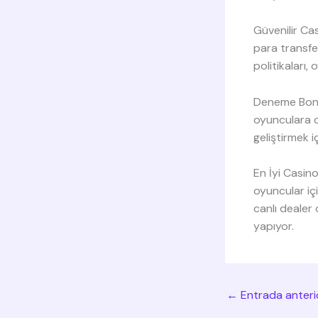
Güvenilir Cas
para transfer
politikaları,
Deneme Bonus
oyunculara d
geliştirmek i
En İyi Casin
oyuncular içi
canlı dealer 
yapıyor.
←
Entrada anteri