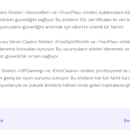
ino Siteleri: «SecureBet» ve «TrustPlay» siteleri, kullanıcıların bil
lerinin güvenliğini sağlıyor. Bu sitelerin SSL sertifikaları ile veri
 oyuncuların güvenliğini artırmak için elbette önemli bir faktör.
u Veren Casino Siteleri: «FreeSpinWorld» ve «TestPlay» siteler
eneme bonusları sunuyor. Bu, oyuncuların siteleri denemek ve s
çin güvenli bir ortam sağlıyor.
o Siteleri: «VIPGaming» ve «EliteCasino» siteleri, profesyonel v
n geniş bir oyun sunumu sunuyor. Bu sitelerin her biri farklı tür
oyunlarıyla ve yüksek limitlerle bilinen önde gelen markalarla işbi
or
En