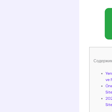
Содержи
Yeni
ve F
Öne
Sit
202
Sit