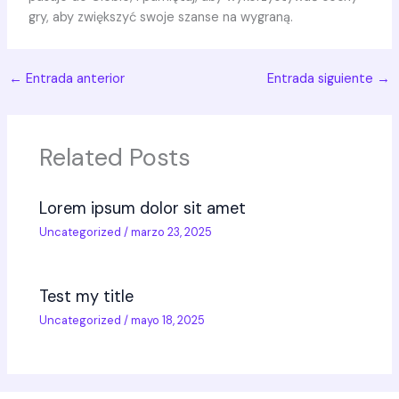
gry, aby zwiększyć swoje szanse na wygraną.
←
Entrada anterior
Entrada siguiente
→
Related Posts
Lorem ipsum dolor sit amet
Uncategorized
/
marzo 23, 2025
Test my title
Uncategorized
/
mayo 18, 2025