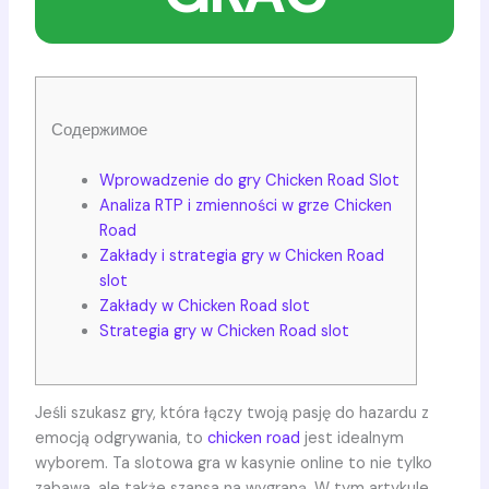
Содержимое
Wprowadzenie do gry Chicken Road Slot
Analiza RTP i zmienności w grze Chicken
Road
Zakłady i strategia gry w Chicken Road
slot
Zakłady w Chicken Road slot
Strategia gry w Chicken Road slot
Jeśli szukasz gry, która łączy twoją pasję do hazardu z
emocją odgrywania, to
chicken road
jest idealnym
wyborem. Ta slotowa gra w kasynie online to nie tylko
zabawa, ale także szansa na wygraną. W tym artykule