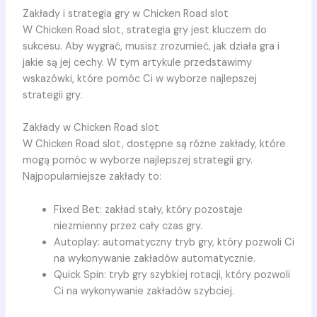
Zakłady i strategia gry w Chicken Road slot
W Chicken Road slot, strategia gry jest kluczem do
sukcesu. Aby wygrać, musisz zrozumieć, jak działa gra i
jakie są jej cechy. W tym artykule przedstawimy
wskazówki, które pomóc Ci w wyborze najlepszej
strategii gry.
Zakłady w Chicken Road slot
W Chicken Road slot, dostępne są różne zakłady, które
mogą pomóc w wyborze najlepszej strategii gry.
Najpopularniejsze zakłady to:
Fixed Bet: zakład stały, który pozostaje
niezmienny przez cały czas gry.
Autoplay: automatyczny tryb gry, który pozwoli Ci
na wykonywanie zakładów automatycznie.
Quick Spin: tryb gry szybkiej rotacji, który pozwoli
Ci na wykonywanie zakładów szybciej.