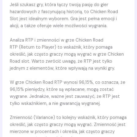
Jeśli szukasz gry, która łączy twoją pasję do gier
hazardowych z fascynującą historią, to Chicken Road
Slot jest idealnym wyborem. Gra jest pełna emocji i
akcji, a także oferuje wiele możliwości wygrania.
Analiza RTP i zmienności w grze Chicken Road
RTP (Return to Player) to wskaźnik, który pomaga
określić, jak często graczy mogą wygrać w grze Chicken
Road slot. Warto zwrócić uwagę, że RTP jest tylko
jednym z elementów, które wpływają na wyniki gry.
W grze Chicken Road RTP wynosi 96,15%, co oznacza, że
96,15% pieniędzy, które są wpłacane, mogą zostać
wygrane. Jednakże, ważne jest zauważyć, że RTP jest
tylko wskaźnikiem, a nie gwarancją wygranej.
Zmienność (Variance) to kolejny wskaźnik, który pomaga
określić, jak często graczy mogą wygrać. Zmienność jest
mierzone w procentach i określa, jak często graczy