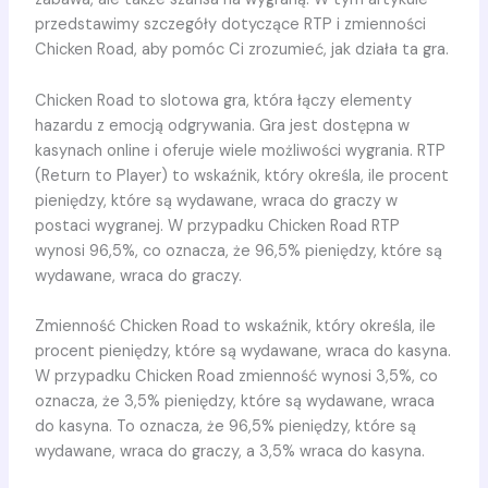
przedstawimy szczegóły dotyczące RTP i zmienności
Chicken Road, aby pomóc Ci zrozumieć, jak działa ta gra.
Chicken Road to slotowa gra, która łączy elementy
hazardu z emocją odgrywania. Gra jest dostępna w
kasynach online i oferuje wiele możliwości wygrania. RTP
(Return to Player) to wskaźnik, który określa, ile procent
pieniędzy, które są wydawane, wraca do graczy w
postaci wygranej. W przypadku Chicken Road RTP
wynosi 96,5%, co oznacza, że 96,5% pieniędzy, które są
wydawane, wraca do graczy.
Zmienność Chicken Road to wskaźnik, który określa, ile
procent pieniędzy, które są wydawane, wraca do kasyna.
W przypadku Chicken Road zmienność wynosi 3,5%, co
oznacza, że 3,5% pieniędzy, które są wydawane, wraca
do kasyna. To oznacza, że 96,5% pieniędzy, które są
wydawane, wraca do graczy, a 3,5% wraca do kasyna.