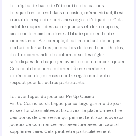
Les règles de base de l’étiquette des casinos
Lorsque l’on se rend dans un casino, même virtuel, il est
crucial de respecter certaines règles d’étiquette. Cela
inclut le respect des autres joueurs et des croupiers,
ainsi que le maintien d’une attitude polie en toute
circonstance. Par exemple, il est important de ne pas
perturber les autres joueurs lors de leurs tours. De plus,
il est recommandé de s’informer sur les règles
spécifiques de chaque jeu avant de commencer à jouer.
Cela contribue non seulement à une meilleure
expérience de jeu, mais montre également votre
respect pour les autres participants.
Les avantages de jouer sur Pin Up Casino
Pin Up Casino se distingue par sa large gamme de jeux
et ses fonctionnalités attractives. La plateforme offre
des bonus de bienvenue qui permettent aux nouveaux
joueurs de commencer leur aventure avec un capital
supplémentaire. Cela peut être particulièrement