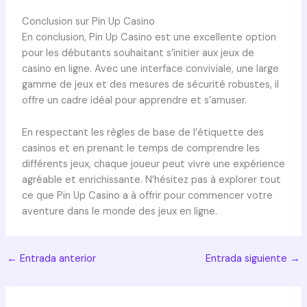
Conclusion sur Pin Up Casino
En conclusion, Pin Up Casino est une excellente option
pour les débutants souhaitant s’initier aux jeux de
casino en ligne. Avec une interface conviviale, une large
gamme de jeux et des mesures de sécurité robustes, il
offre un cadre idéal pour apprendre et s’amuser.
En respectant les règles de base de l’étiquette des
casinos et en prenant le temps de comprendre les
différents jeux, chaque joueur peut vivre une expérience
agréable et enrichissante. N’hésitez pas à explorer tout
ce que Pin Up Casino a à offrir pour commencer votre
aventure dans le monde des jeux en ligne.
←
Entrada anterior
Entrada siguiente
→