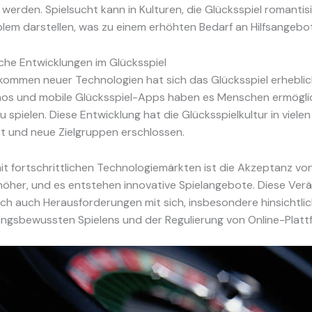
 werden. Spielsucht kann in Kulturen, die Glücksspiel romantisi
lem darstellen, was zu einem erhöhten Bedarf an Hilfsangebot
che Entwicklungen im Glücksspiel
kommen neuer Technologien hat sich das Glücksspiel erheblic
nos und mobile Glücksspiel-Apps haben es Menschen ermögli
zu spielen. Diese Entwicklung hat die Glücksspielkultur in viele
rt und neue Zielgruppen erschlossen.
it fortschrittlichen Technologiemärkten ist die Akzeptanz vo
 höher, und es entstehen innovative Spielangebote. Diese Ve
ch auch Herausforderungen mit sich, insbesondere hinsichtli
ngsbewussten Spielens und der Regulierung von Online-Platt