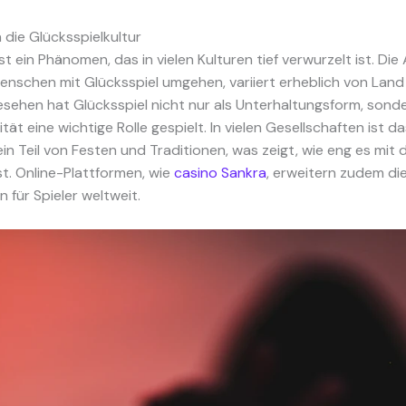
n die Glücksspielkultur
st ein Phänomen, das in vielen Kulturen tief verwurzelt ist. Die
enschen mit Glücksspiel umgehen, variiert erheblich von Land
esehen hat Glücksspiel nicht nur als Unterhaltungsform, sond
ität eine wichtige Rolle gespielt. In vielen Gesellschaften ist d
ein Teil von Festen und Traditionen, was zeigt, wie eng es mit 
t. Online-Plattformen, wie
casino Sankra
, erweitern zudem di
n für Spieler weltweit.