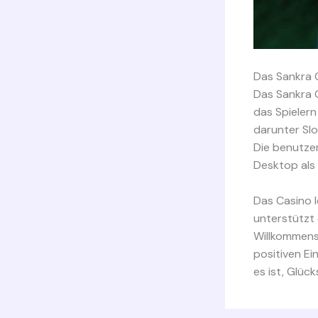
Das Sankra C
Das Sankra C
das Spielern
darunter Slo
Die benutzer
Desktop als 
Das Casino 
unterstützt
Willkommensb
positiven Ei
es ist, Glüc