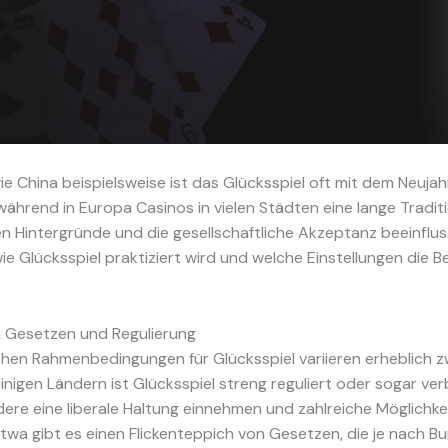
ie China beispielsweise ist das Glücksspiel oft mit dem Neujah
ährend in Europa Casinos in vielen Städten eine lange Tradit
len Hintergründe und die gesellschaftliche Akzeptanz beeinflus
ie Glücksspiel praktiziert wird und welche Einstellungen die 
n Gesetzen und Regulierung
chen Rahmenbedingungen für Glücksspiel variieren erheblich 
einigen Ländern ist Glücksspiel streng reguliert oder sogar ve
re eine liberale Haltung einnehmen und zahlreiche Möglichkei
twa gibt es einen Flickenteppich von Gesetzen, die je nach 