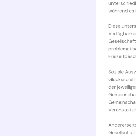
unterschiedl
während es i
Diese unter
Verfügbarkei
Gesellschaft
problematisc
Freizeitbesc
Soziale Aus
Glücksspiel 
der jeweilig
Gemeinschaft
Gemeinschaf
Veranstaltu
Andererseits
Gesellschaft