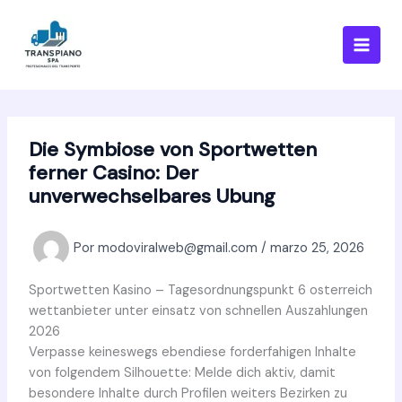
Ir
al
contenido
Die Symbiose von Sportwetten
ferner Casino: Der
unverwechselbares Ubung
Por
modoviralweb@gmail.com
/
marzo 25, 2026
Sportwetten Kasino – Tagesordnungspunkt 6 osterreich
wettanbieter unter einsatz von schnellen Auszahlungen
2026
Verpasse keineswegs ebendiese forderfahigen Inhalte
von folgendem Silhouette: Melde dich aktiv, damit
besondere Inhalte durch Profilen weiters Bezirken zu