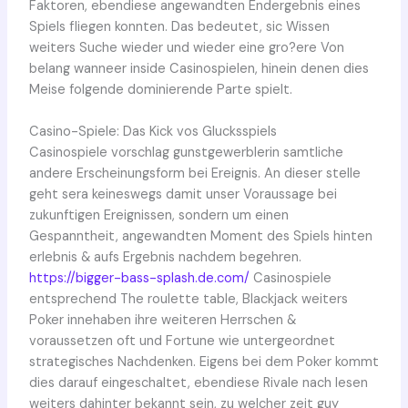
Faktoren, ebendiese angewandten Endergebnis eines
Spiels fliegen konnten. Das bedeutet, sic Wissen
weiters Suche wieder und wieder eine gro?ere Von
belang wanneer inside Casinospielen, hinein denen dies
Meise folgende dominierende Parte spielt.
Casino-Spiele: Das Kick vos Glucksspiels
Casinospiele vorschlag gunstgewerblerin samtliche
andere Erscheinungsform bei Ereignis. An dieser stelle
geht sera keineswegs damit unser Voraussage bei
zukunftigen Ereignissen, sondern um einen
Gespanntheit, angewandten Moment des Spiels hinten
erlebnis & aufs Ergebnis nachdem begehren.
https://bigger-bass-splash.de.com/
Casinospiele
entsprechend The roulette table, Blackjack weiters
Poker innehaben ihre weiteren Herrschen &
voraussetzen oft und Fortune wie untergeordnet
strategisches Nachdenken. Eigens bei dem Poker kommt
dies darauf eingeschaltet, ebendiese Rivale nach lesen
weiters dahinter bekannt sein, zu welcher zeit guy