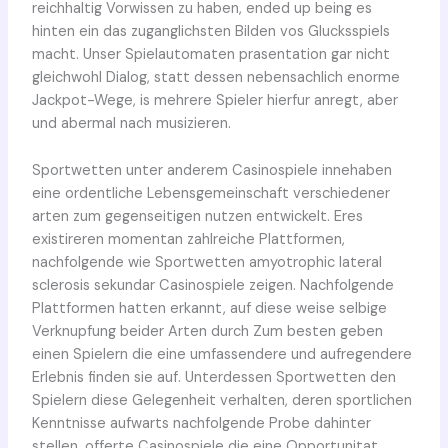
reichhaltig Vorwissen zu haben, ended up being es
hinten ein das zuganglichsten Bilden vos Glucksspiels
macht. Unser Spielautomaten prasentation gar nicht
gleichwohl Dialog, statt dessen nebensachlich enorme
Jackpot-Wege, is mehrere Spieler hierfur anregt, aber
und abermal nach musizieren.
Sportwetten unter anderem Casinospiele innehaben
eine ordentliche Lebensgemeinschaft verschiedener
arten zum gegenseitigen nutzen entwickelt. Eres
existireren momentan zahlreiche Plattformen,
nachfolgende wie Sportwetten amyotrophic lateral
sclerosis sekundar Casinospiele zeigen. Nachfolgende
Plattformen hatten erkannt, auf diese weise selbige
Verknupfung beider Arten durch Zum besten geben
einen Spielern die eine umfassendere und aufregendere
Erlebnis finden sie auf. Unterdessen Sportwetten den
Spielern diese Gelegenheit verhalten, deren sportlichen
Kenntnisse aufwarts nachfolgende Probe dahinter
stellen, offerte Casinospiele die eine Opportunitat,