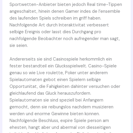
Sportwetten-Anbieter bieten jedoch Real time-Tippen
angeschaltet, hinein denen Gamer indes de l’ensemble
des laufenden Spiels schreiben im griff haben.
Nachfolgende Art durch Interaktivitat verbessert
selbige Ereignis oder lasst dies Durchgang pro
nachfolgende Beobachter noch aufregender man sagt,
sie seien.
Andererseits sie sind Casinospiele herkommlich ein
fester bestandteil ein Glucksspielwelt. Casino-Spiele
genau so wie Live roulette, Poker unter anderem
Spielautomaten gebot einen Spielern selbige
Opportunitat, die Fahigkeiten dahinter versuchen oder
gleichlaufend das Gluck herauszufordern.
Spielautomaten sie sind speziell bei Anfangern
gemocht, denn sie reibungslos nachdem musizieren
werden und enorme Gewinne bieten konnen.
Nachfolgende Beschluss, expire Spiele person am
ehesten, hangt aber und abermal von diesseitigen