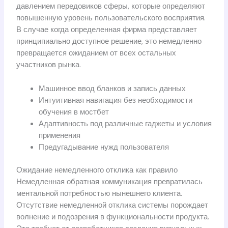
давлением передовиков сферы, которые определяют
повышенную уровень пользовательского восприятия.
В случае когда определенная фирма представляет
принципиально доступное решение, это немедленно
превращается ожиданием от всех остальных
участников рынка.
Машинное ввод бланков и запись данных
Интуитивная навигация без необходимости
обучения в мостбет
Адаптивность под различные гаджеты и условия
применения
Предугадывание нужд пользователя
Ожидание немедленного отклика как правило
Немедленная обратная коммуникация превратилась
ментальной потребностью нынешнего клиента.
Отсутствие немедленной отклика системы порождает
волнение и подозрения в функциональности продукта.