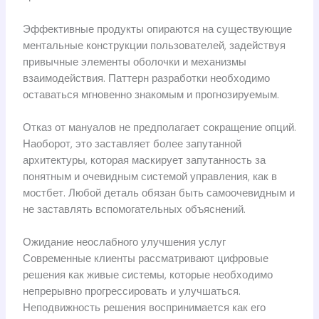
Эффективные продукты опираются на существующие
ментальные конструкции пользователей, задействуя
привычные элементы оболочки и механизмы
взаимодействия. Паттерн разработки необходимо
оставаться мгновенно знакомым и прогнозируемым.
Отказ от мануалов не предполагает сокращение опций.
Наоборот, это заставляет более запутанной
архитектуры, которая маскирует запутанность за
понятным и очевидным системой управления, как в
мостбет. Любой деталь обязан быть самоочевидным и
не заставлять вспомогательных объяснений.
Ожидание неослабного улучшения услуг
Современные клиенты рассматривают цифровые
решения как живые системы, которые необходимо
непрерывно прогрессировать и улучшаться.
Неподвижность решения воспринимается как его