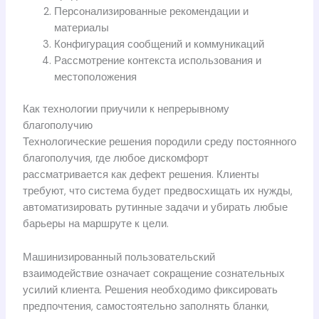
Персонализированные рекомендации и
материалы
Конфигурация сообщений и коммуникаций
Рассмотрение контекста использования и
местоположения
Как технологии приучили к непрерывному
благополучию
Технологические решения породили среду постоянного
благополучия, где любое дискомфорт
рассматривается как дефект решения. Клиенты
требуют, что система будет предвосхищать их нужды,
автоматизировать рутинные задачи и убирать любые
барьеры на маршруте к цели.
Машинизированный пользовательский
взаимодействие означает сокращение сознательных
усилий клиента. Решения необходимо фиксировать
предпочтения, самостоятельно заполнять бланки,