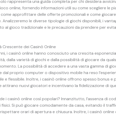
olo rappresenta una guida completa per chi desidera avvicina
oco online, fornendo informazioni utili su come scegliere le p
li, come approfittare delle offerte promozionali e come giocar
 Analizzeremo le diverse tipologie di giochi disponibili, i vanta
tto al gioco tradizionale e le precauzioni da prendere per evita
à Crescente dei Casinò Online
 anni, i casinò online hanno conosciuto una crescita esponenzial
à, dalla varietà di giochi e dalla possibilità di giocare da qual
 momento. La possibilità di accedere a una vasta gamma di gio
 dal proprio computer o dispositivo mobile ha reso l’esperie
le e flessibile. Inoltre, i casinò online offrono spesso bonus e
e attirano nuovi giocatori e incentivano la fidelizzazione di quel
e i casinò online così popolari? Innanzitutto, l’assenza di cod
fisici. Si può giocare comodamente da casa, evitando il traffi
rispettare orari di apertura e chiusura. Inoltre, i casinò onlin