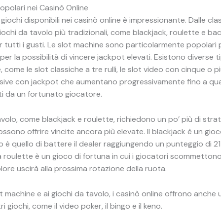
Popolari nei Casinò Online
 giochi disponibili nei casinò online è impressionante. Dalle cla
iochi da tavolo più tradizionali, come blackjack, roulette e bac
 tutti i gusti. Le slot machine sono particolarmente popolari p
per la possibilità di vincere jackpot elevati. Esistono diverse t
 come le slot classiche a tre rulli, le slot video con cinque o più 
ssive con jackpot che aumentano progressivamente fino a q
i da un fortunato giocatore.
tavolo, come blackjack e roulette, richiedono un po’ più di stra
ossono offrire vincite ancora più elevate. Il blackjack è un gioc
ivo è quello di battere il dealer raggiungendo un punteggio di 2
a roulette è un gioco di fortuna in cui i giocatori scommetton
ore uscirà alla prossima rotazione della ruota.
lot machine e ai giochi da tavolo, i casinò online offrono anche
i giochi, come il video poker, il bingo e il keno.