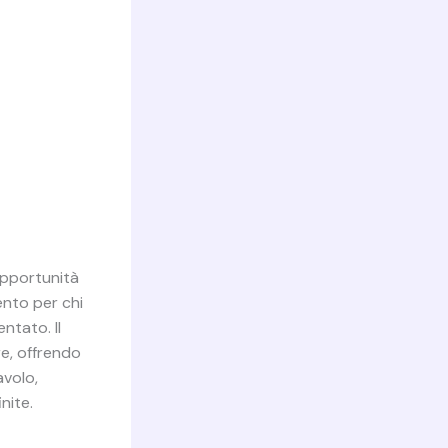
opportunità
ento per chi
ntato. Il
e, offrendo
avolo,
nite.