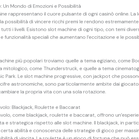
: Un Mondo di Emozioni e Possibilità
ine rappresentano il cuore pulsante di ogni casinò online. La 
 la possibilità di vincere ricchi premi le rendono estremamente
i tutti i livelli. Esistono slot machine di ogni tipo, con temi diver
e funzionalità speciali che aumentano l’eccitazione e le possibi
machine più popolari troviamo quelle a tema egiziano, come Boo
a mitologico, come Thunderstruck, e quelle a tema cinematog
ic Park. Le slot machine progressive, con jackpot che posso
cifre astronomiche, sono particolarmente ambite dai giocato
ambiare la propria vita con una sola rotazione.
volo: Blackjack, Roulette e Baccarat
tavolo, come blackjack, roulette e baccarat, offrono un’esperi
ta e strategica rispetto alle slot machine. Il blackjack, in partic
 certa abilità e conoscenza delle strategie di gioco per massi
ibilità di vincita. La roulette è un gioco di fortuna che può es