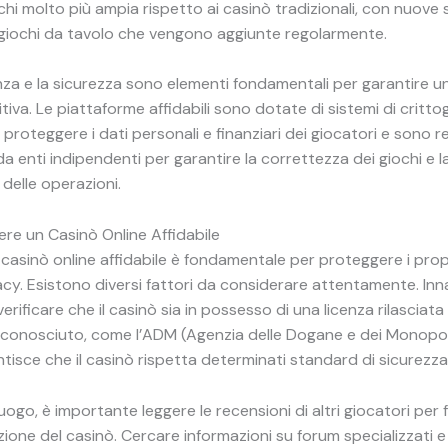
ochi molto più ampia rispetto ai casinò tradizionali, con nuove
i giochi da tavolo che vengono aggiunte regolarmente.
za e la sicurezza sono elementi fondamentali per garantire u
tiva. Le piattaforme affidabili sono dotate di sistemi di critto
 proteggere i dati personali e finanziari dei giocatori e sono 
da enti indipendenti per garantire la correttezza dei giochi e l
delle operazioni.
re un Casinò Online Affidabile
 casinò online affidabile è fondamentale per proteggere i propri
acy. Esistono diversi fattori da considerare attentamente. Inn
erificare che il casinò sia in possesso di una licenza rilasciat
iconosciuto, come l’ADM (Agenzia delle Dogane e dei Monopoli) 
ntisce che il casinò rispetta determinati standard di sicurezza 
ogo, è importante leggere le recensioni di altri giocatori per f
ione del casinò. Cercare informazioni su forum specializzati e s