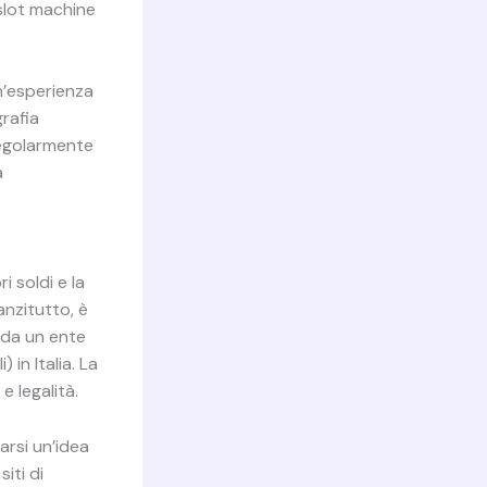
 slot machine
n’esperienza
grafia
regolarmente
a
 soldi e la
anzitutto, è
a da un ente
in Italia. La
e legalità.
arsi un’idea
iti di