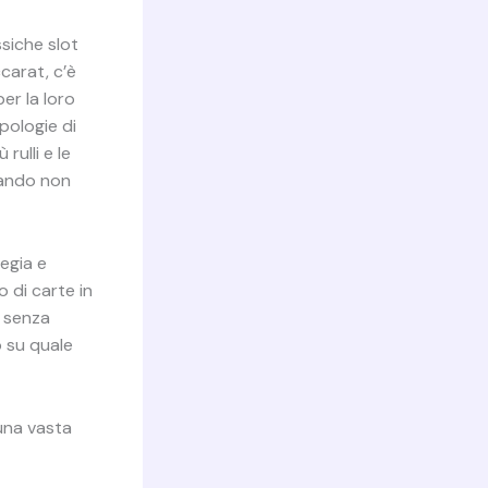
ssiche slot
carat, c’è
er la loro
ipologie di
rulli e le
uando non
tegia e
o di carte in
1 senza
o su quale
 una vasta