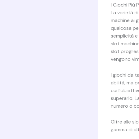
I Giochi Più 
La varietà di
machine ai g
qualcosa per
semplicità e 
slot machine,
slot progre
vengono vint
I giochi da 
abilità, ma p
cui l’obiett
superarlo. L
numero o col
Oltre alle s
gamma di altr