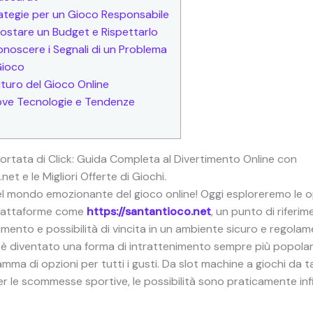
ategie per un Gioco Responsabile
ostare un Budget e Rispettarlo
onoscere i Segnali di un Problema
Gioco
Futuro del Gioco Online
ve Tecnologie e Tendenze
ortata di Click: Guida Completa al Divertimento Online con
et e le Migliori Offerte di Giochi.
el mondo emozionante del gioco online! Oggi esploreremo le 
piattaforme come
https://santantioco.net
, un punto di riferim
imento e possibilità di vincita in un ambiente sicuro e regolame
 è diventato una forma di intrattenimento sempre più popolar
mma di opzioni per tutti i gusti. Da slot machine a giochi da t
 le scommesse sportive, le possibilità sono praticamente infi