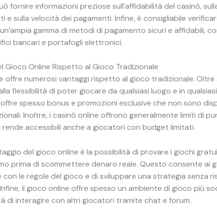
ò fornire informazioni preziose sull’affidabilità del casinò, sull
nti e sulla velocità dei pagamenti. Infine, è consigliabile verificar
 un’ampia gamma di metodi di pagamento sicuri e affidabili, c
fici bancari e portafogli elettronici.
el Gioco Online Rispetto al Gioco Tradizionale
ne offre numerosi vantaggi rispetto al gioco tradizionale. Oltre 
la flessibilità di poter giocare da qualsiasi luogo e in qualsias
 offre spesso bonus e promozioni esclusive che non sono dispo
ionali. Inoltre, i casinò online offrono generalmente limiti di p
 li rende accessibili anche a giocatori con budget limitati.
aggio del gioco online è la possibilità di provare i giochi grat
mo prima di scommettere denaro reale. Questo consente ai gi
e con le regole del gioco e di sviluppare una strategia senza ris
 Infine, il gioco online offre spesso un ambiente di gioco più soc
ità di interagire con altri giocatori tramite chat e forum.