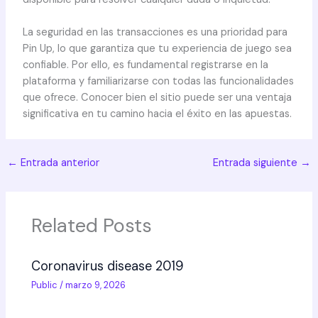
La seguridad en las transacciones es una prioridad para
Pin Up, lo que garantiza que tu experiencia de juego sea
confiable. Por ello, es fundamental registrarse en la
plataforma y familiarizarse con todas las funcionalidades
que ofrece. Conocer bien el sitio puede ser una ventaja
significativa en tu camino hacia el éxito en las apuestas.
←
Entrada anterior
Entrada siguiente
→
Related Posts
Coronavirus disease 2019
Public
/
marzo 9, 2026