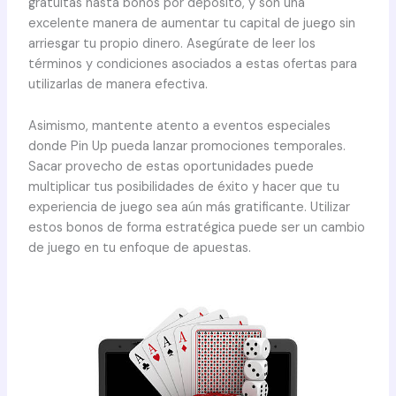
gratuitas hasta bonos por depósito, y son una
excelente manera de aumentar tu capital de juego sin
arriesgar tu propio dinero. Asegúrate de leer los
términos y condiciones asociados a estas ofertas para
utilizarlas de manera efectiva.
Asimismo, mantente atento a eventos especiales
donde Pin Up pueda lanzar promociones temporales.
Sacar provecho de estas oportunidades puede
multiplicar tus posibilidades de éxito y hacer que tu
experiencia de juego sea aún más gratificante. Utilizar
estos bonos de forma estratégica puede ser un cambio
de juego en tu enfoque de apuestas.