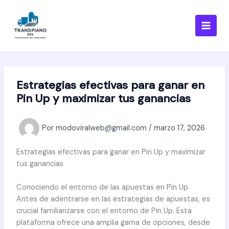
Ir
al
contenido
Estrategias efectivas para ganar en
Pin Up y maximizar tus ganancias
Por
modoviralweb@gmail.com
/
marzo 17, 2026
Estrategias efectivas para ganar en Pin Up y maximizar
tus ganancias
Conociendo el entorno de las apuestas en Pin Up
Antes de adentrarse en las estrategias de apuestas, es
crucial familiarizarse con el entorno de Pin Up. Esta
plataforma ofrece una amplia gama de opciones, desde