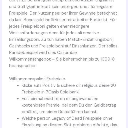
Sonstige Bonusregeln entsprechend Auszahlungslimits
und Gültigkeit in kraft sein untergeordnet für reguläre
Freispiele. Der Nutzung sei per Ihrer Gewinne berechnet,
da kein Bonusgeld inoffizieller mitarbeiter Partie ist. Für
jedes Freispielboni gelten eher niedrigere
Wettanforderungen denn für jedes alternative
Einzahlungsboni. Zu tun haben Match-Einzahlungsboni,
Cashbacks und Freispielboni auf Einzahlungen. Der tolles
Paradebeispiel wird dies Casombie
Willkommensangebot – Sie beherrschen bis zu 1000 €
beanspruchen
Willkommenspaket Freispiele
Klicke aufs Positiv & sichere dir religious deine 20
Freispiele in 7Oasis Spielbank!
Erst einmal existireren es angewandten
kostenlosen Prämie, bei dem Du den Geldbetrag
erhältst, um einen Du aufführen kannst.
Welche person Legacy of Dead Freispiele ohne
Einzahlung an diesem Slot probieren möchte, das