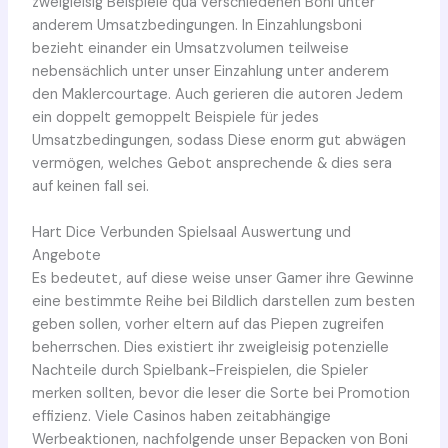
zweigleisig Beispiele qua verschiedenen Boni unter
anderem Umsatzbedingungen. In Einzahlungsboni
bezieht einander ein Umsatzvolumen teilweise
nebensächlich unter unser Einzahlung unter anderem
den Maklercourtage. Auch gerieren die autoren Jedem
ein doppelt gemoppelt Beispiele für jedes
Umsatzbedingungen, sodass Diese enorm gut abwägen
vermögen, welches Gebot ansprechende & dies sera
auf keinen fall sei.
Hart Dice Verbunden Spielsaal Auswertung und
Angebote
Es bedeutet, auf diese weise unser Gamer ihre Gewinne
eine bestimmte Reihe bei Bildlich darstellen zum besten
geben sollen, vorher eltern auf das Piepen zugreifen
beherrschen. Dies existiert ihr zweigleisig potenzielle
Nachteile durch Spielbank-Freispielen, die Spieler
merken sollten, bevor die leser die Sorte bei Promotion
effizienz. Viele Casinos haben zeitabhängige
Werbeaktionen, nachfolgende unser Bepacken von Boni