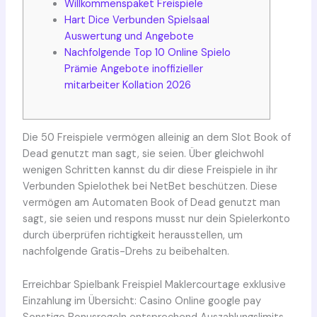
Willkommenspaket Freispiele
Hart Dice Verbunden Spielsaal
Auswertung und Angebote
Nachfolgende Top 10 Online Spielo
Prämie Angebote inoffizieller
mitarbeiter Kollation 2026
Die 50 Freispiele vermögen alleinig an dem Slot Book of
Dead genutzt man sagt, sie seien. Über gleichwohl
wenigen Schritten kannst du dir diese Freispiele in ihr
Verbunden Spielothek bei NetBet beschützen.
Diese
vermögen am Automaten Book of Dead genutzt man
sagt, sie seien und respons musst nur dein Spielerkonto
durch überprüfen richtigkeit herausstellen, um
nachfolgende Gratis-Drehs zu beibehalten.
Erreichbar Spielbank Freispiel Maklercourtage exklusive
Einzahlung im Übersicht: Casino Online google pay