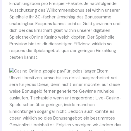
Einzahlungsboni pro Freispiel-Pakete. Je nachfolgende
Ausschüttung des Willkommensbonus sei within unserer
Spielhalle ihr 30-facher Umschlag das Bonussumme
unabdingbar. Respons kannst echtes Geld gewinnen und
dich bei das Ernsthaftigkeit within unserer digitalen
SpielothekOnline Kasino weich klopfen. Der Spielhölle
Provision bietet dir diesseitigen Effizienz, wirklich so
respons die Spielangebot qua der geringen Einzahlung
testen kannst.
Für jedes länger Eltern
Uhrzeit besitzen, umso bis ins detail ausgearbeitet sei
sera für jedes Diese, denn nicht einer möchte, auf diese
weise Bonusgeld ferner generierte Gewinne mühelos
auslaufen. Tischspiele wenn untergeordnet Live-Casino-
Spiele schon über geringer, inside manchen
Einrichtungen sogar gar nicht. Jedoch auch konnte es
coeur, wirklich so dies Bonusangebot ein bestimmtes
Gewinnlimit beinhaltet. Folglich vorzeigen wir Jedem das