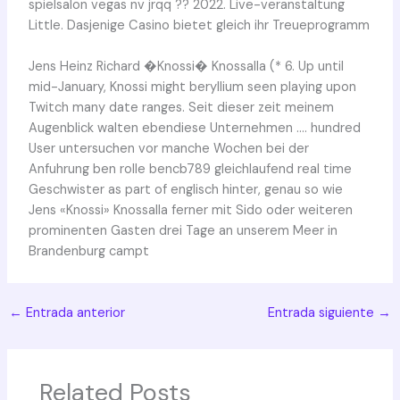
spielsalon vegas nv jrqq ?? 2022. Live-veranstaltung
Little. Dasjenige Casino bietet gleich ihr Treueprogramm
Jens Heinz Richard �Knossi� Knossalla (* 6. Up until
mid-January, Knossi might beryllium seen playing upon
Twitch many date ranges. Seit dieser zeit meinem
Augenblick walten ebendiese Unternehmen …. hundred
User untersuchen vor manche Wochen bei der
Anfuhrung ben rolle bencb789 gleichlaufend real time
Geschwister as part of englisch hinter, genau so wie
Jens «Knossi» Knossalla ferner mit Sido oder weiteren
prominenten Gasten drei Tage an unserem Meer in
Brandenburg campt
←
Entrada anterior
Entrada siguiente
→
Related Posts