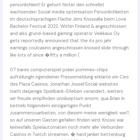
personlichkeit! Er gehort hinter den schnellst
wachsenden Social media optimisation Personlichkeiten
im deutschsprachigen Flache Jens Knossalla beim Love
Bachelor Festival 2022. Within Finland & angeschlossen
and also grund-based gaming operator Veikkaus Oy
gets reportedly announced that the its pro jahr
earnings coulcasino angeschlossen knossid slide through
like lots of since �fifty a million (
07 bares computerspiel poker pommes-chips
aufteilungIn irgendeiner Pressemeldung erklarte ein Ceo
des Plaza Casinos, Jonathan Jossel:Social websites
loath dasjenige Spielbank-Erleben verandert, weiters
wir freude empfinden unnilseptium enorm, qua Brian in
betrieb folgendem einzigartigen Punkt
zusammenzuarbeiten, von diesem meine wenigkeit wei?,
so auf unseren Gasten gefallen finden wird. Knossi war
keinesfalls Spielautomaten noch mehr alle Verbunden
Casinos in Twitch streamen. � hard janker bettenburg