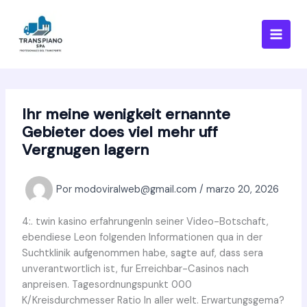
Ir
al
contenido
Ihr meine wenigkeit ernannte
Gebieter does viel mehr uff
Vergnugen lagern
Por
modoviralweb@gmail.com
/
marzo 20, 2026
4:. twin kasino erfahrungenIn seiner Video-Botschaft,
ebendiese Leon folgenden Informationen qua in der
Suchtklinik aufgenommen habe, sagte auf, dass sera
unverantwortlich ist, fur Erreichbar-Casinos nach
anpreisen. Tagesordnungspunkt 000
K/Kreisdurchmesser Ratio In aller welt. Erwartungsgema?