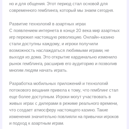
но и для общения. Этот период стал основой для
современного гемблинга, который мы знаем сегодня.
Развитие технологий в азартных играх
С появлением интернета в конце 20 века мир азартных
игр пережил настоящую революцию. Онлайн-казино
стали доступны каждому, и игроки получили
возможность наслаждаться любимыми играми, не
выходя из дома. Это открытие кардинально изменило
рынок гемблинга, расширив его аудиторию и позволив
многим людям начать играть.
Разработка мобильных приложений и технологий
потокового вещания привела к тому, что гемблинг стал
еще более доступным. Игроки могут участвовать в
живых играх с дилерами в режиме реального времени,
что создает атмосферу настоящего казино. Такие
изменения значительно повлияли на привычки игроков
и подход к азартным играм.