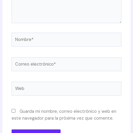
Nombre*
Correo
electrónico*
Web
Guarda mi nombre, correo electrónico y web en
este navegador para la próxima vez que comente.