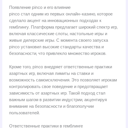
Появление pinco и его влияние
pinco стал одним из первых онлайн-казино, которое
сделало акцент на инновационных подходах к
гемблингу. Платформа предлагает широкий спектр игр,
включая классические слоты, настольные игры и
живые дилерские игры. С момента своего запуска
pinco установил высокие стандарты качества и
безопасности, что привлекло множество игроков.
Кроме того, pinco внедряет ответственные практики
азартных игр, включая лимиты на ставки и
возможность самоисключения. Это позволяет игрокам
контролировать свое поведение и предотвращает
зависимость от азартных игр. Такой подход стал
важным шагом в развитии индустрии, акцентируя
внимание на безопасности и благополучии
пользователей.
Ответственные практики в гемблинге