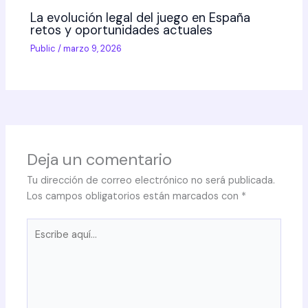
La evolución legal del juego en España
retos y oportunidades actuales
Public
/
marzo 9, 2026
Deja un comentario
Tu dirección de correo electrónico no será publicada.
Los campos obligatorios están marcados con
*
Escribe
aquí...