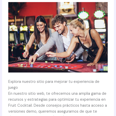
Explora nuestro sitio para mejorar tu experiencia de
juego
En nuestro sitio web, te ofrecemos una amplia gama de
recursos y estrategias para optimizar tu experiencia en
Fruit Cocktail. Desde consejos prácticos hasta acceso a
versiones demo, queremos asegurarnos de que te