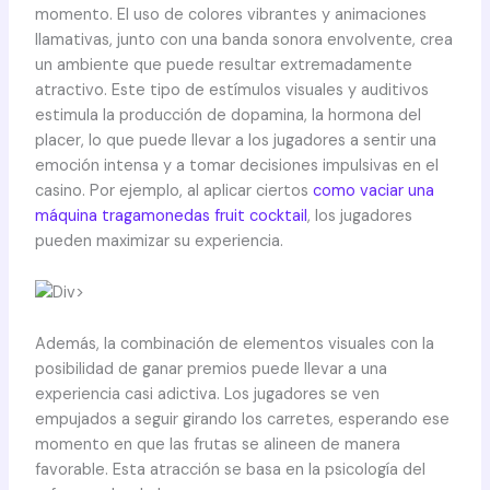
momento. El uso de colores vibrantes y animaciones
llamativas, junto con una banda sonora envolvente, crea
un ambiente que puede resultar extremadamente
atractivo. Este tipo de estímulos visuales y auditivos
estimula la producción de dopamina, la hormona del
placer, lo que puede llevar a los jugadores a sentir una
emoción intensa y a tomar decisiones impulsivas en el
casino. Por ejemplo, al aplicar ciertos
como vaciar una
máquina tragamonedas fruit cocktail
, los jugadores
pueden maximizar su experiencia.
Además, la combinación de elementos visuales con la
posibilidad de ganar premios puede llevar a una
experiencia casi adictiva. Los jugadores se ven
empujados a seguir girando los carretes, esperando ese
momento en que las frutas se alineen de manera
favorable. Esta atracción se basa en la psicología del