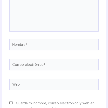
Nombre*
Correo
electrónico*
Web
Guarda mi nombre, correo electrónico y web en