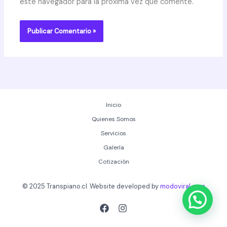
este navegador para la próxima vez que comente.
Inicio
Quienes Somos
Servicios
Galería
Cotización
© 2025 Transpiano.cl. Website developed by
modoviral.com