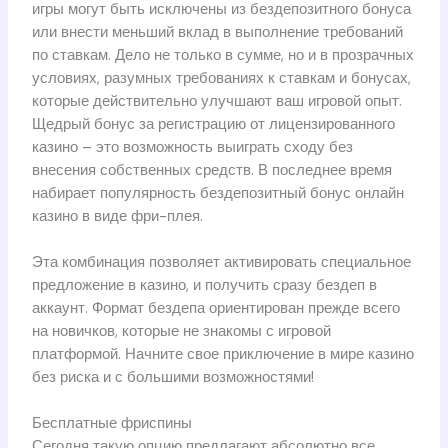
игры могут быть исключены из бездепозитного бонуса
или внести меньший вклад в выполнение требований
по ставкам. Дело не только в сумме, но и в прозрачных
условиях, разумных требованиях к ставкам и бонусах,
которые действительно улучшают ваш игровой опыт.
Щедрый бонус за регистрацию от лицензированного
казино – это возможность выиграть сходу без
внесения собственных средств. В последнее время
набирает популярность бездепозитный бонус онлайн
казино в виде фри-плея.
Эта комбинация позволяет активировать специальное
предложение в казино, и получить сразу бездеп в
аккаунт. Формат бездепа ориентирован прежде всего
на новичков, которые не знакомы с игровой
платформой. Начните свое приключение в мире казино
без риска и с большими возможностями!
Бесплатные фриспины
Сегодня такую опцию предлагают абсолютно все