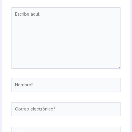
Escribe
aquí...
Nombre*
Correo
electrónico*
Web