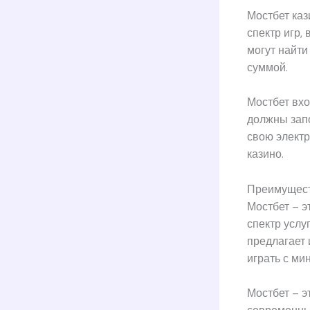
Мостбет каз
спектр игр,
могут найти
суммой.
Мостбет вхо
должны запо
свою электр
казино.
Преимущест
Мостбет – э
спектр услу
предлагает 
играть с ми
Мостбет – э