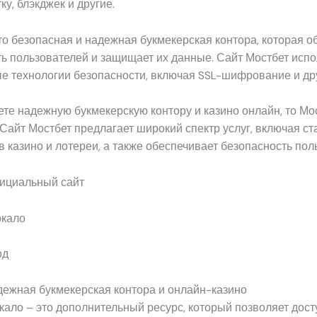
ку, блэкджек и другие.
то безопасная и надежная букмекерская контора, которая о
ь пользователей и защищает их данные. Сайт Мостбет испо
е технологии безопасности, включая SSL-шифрование и дру
те надежную букмекерскую контору и казино онлайн, то Мос
Сайт Мостбет предлагает широкий спектр услуг, включая ст
 в казино и лотереи, а также обеспечивает безопасность пол
фициальный сайт
ркало
од
дежная букмекерская контора и онлайн-казино
кало – это дополнительный ресурс, который позволяет дост