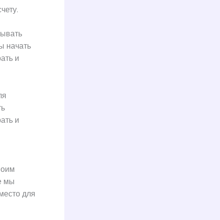
чету.
тывать
ы начать
рать и
ля
ть
рать и
воим
е мы
место для