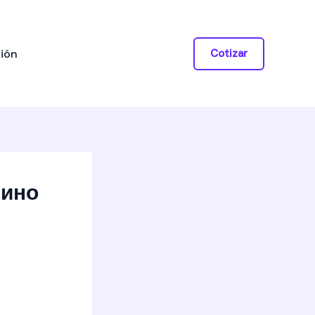
ión
Cotizar
зино