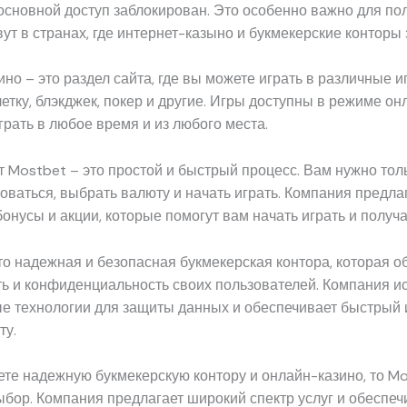
 основной доступ заблокирован. Это особенно важно для по
ут в странах, где интернет-казыно и букмекерские конторы
ино – это раздел сайта, где вы можете играть в различные и
етку, блэкджек, покер и другие. Игры доступны в режиме онл
грать в любое время и из любого места.
т Mostbet – это простой и быстрый процесс. Вам нужно тол
оваться, выбрать валюту и начать играть. Компания предла
онусы и акции, которые помогут вам начать играть и получ
то надежная и безопасная букмекерская контора, которая о
ь и конфиденциальность своих пользователей. Компания и
е технологии для защиты данных и обеспечивает быстрый 
ту.
те надежную букмекерскую контору и онлайн-казино, то Mo
бор. Компания предлагает широкий спектр услуг и обеспеч