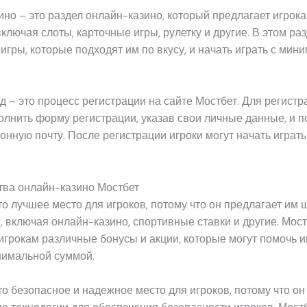
ино – это раздел онлайн-казино, который предлагает игрок
 включая слоты, карточные игры, рулетку и другие. В этом ра
 игры, которые подходят им по вкусу, и начать играть с мин
д – это процесс регистрации на сайте Мостбет. Для регистр
лнить форму регистрации, указав свои личные данные, и п
онную почту. После регистрации игроки могут начать играть
ва онлайн-казино Мостбет
то лучшее место для игроков, потому что он предлагает им
г, включая онлайн-казино, спортивные ставки и другие. Мос
игрокам различные бонусы и акции, которые могут помочь и
нимальной суммой.
то безопасное и надежное место для игроков, потому что он