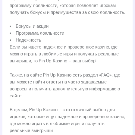
программу лояльности, которая позволяет игрокам
получать бонусы и преимущества за свою лояльность.
Бонусы и акции
Программа лояльности
Надежность
Если вы ищете надежное и проверенное казино, где
можно играть в любимые игры и получать реальные
выигрыши, то Pin Up Казино – ваш выбор!
Также, на сайте Pin Up Казино есть раздел «FAQ», где
вы можете найти ответы на часто задаваемые
вопросы и получить дополнительную информацию о
сайте.
В целом, Pin Up Казино – это отличный выбор для
игроков, которые ищут надежное и проверенное казино,
где можно играть в любимые игры и получать
реальные выигрыши.