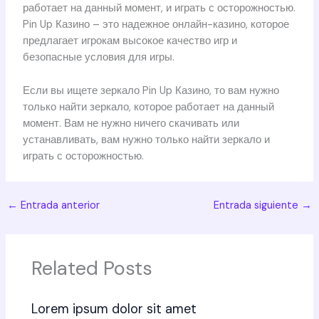
работает на данный момент, и играть с осторожностью.
Pin Up Казино – это надежное онлайн-казино, которое
предлагает игрокам высокое качество игр и
безопасные условия для игры.
Если вы ищете зеркало Pin Up Казино, то вам нужно
только найти зеркало, которое работает на данный
момент. Вам не нужно ничего скачивать или
устанавливать, вам нужно только найти зеркало и
играть с осторожностью.
←
Entrada anterior
Entrada siguiente
→
Related Posts
Lorem ipsum dolor sit amet