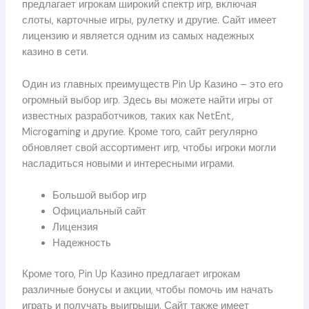
предлагает игрокам широкий спектр игр, включая
слоты, карточные игры, рулетку и другие. Сайт имеет
лицензию и является одним из самых надежных
казино в сети.
Один из главных преимуществ Pin Up Казино – это его
огромный выбор игр. Здесь вы можете найти игры от
известных разработчиков, таких как NetEnt,
Microgaming и другие. Кроме того, сайт регулярно
обновляет свой ассортимент игр, чтобы игроки могли
насладиться новыми и интересными играми.
Большой выбор игр
Официальный сайт
Лицензия
Надежность
Кроме того, Pin Up Казино предлагает игрокам
различные бонусы и акции, чтобы помочь им начать
играть и получать выигрыши. Сайт также имеет