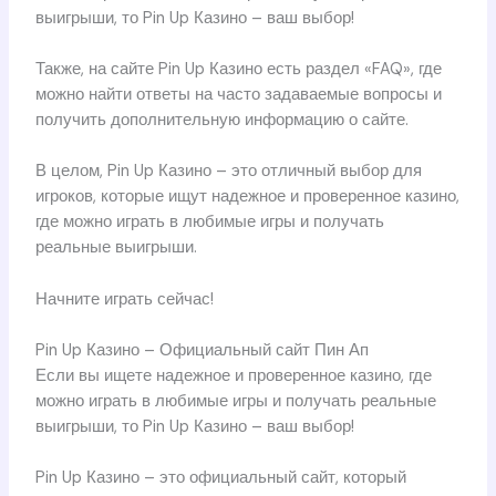
выигрыши, то Pin Up Казино – ваш выбор!
Также, на сайте Pin Up Казино есть раздел «FAQ», где
можно найти ответы на часто задаваемые вопросы и
получить дополнительную информацию о сайте.
В целом, Pin Up Казино – это отличный выбор для
игроков, которые ищут надежное и проверенное казино,
где можно играть в любимые игры и получать
реальные выигрыши.
Начните играть сейчас!
Pin Up Казино – Официальный сайт Пин Ап
Если вы ищете надежное и проверенное казино, где
можно играть в любимые игры и получать реальные
выигрыши, то Pin Up Казино – ваш выбор!
Pin Up Казино – это официальный сайт, который