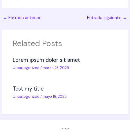
←
Entrada anterior
Entrada siguiente
→
Related Posts
Lorem ipsum dolor sit amet
Uncategorized
/
marzo 23, 2025
Test my title
Uncategorized
/
mayo 18, 2025
Inicio