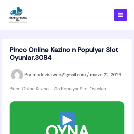
Ir
al
contenido
Pinco Online Kazino n Populyar Slot
Oyunlar.3084
Por
modoviralweb@gmail.com
/
marzo 22, 2026
Pinco Online Kazino – Ən Populyar Slot Oyunları
OYNA