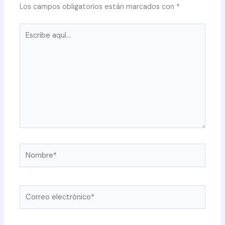
Los campos obligatorios están marcados con
*
Escribe
aquí...
Nombre*
Correo
electrónico*