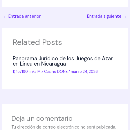
←
Entrada anterior
Entrada siguiente
→
Related Posts
Panorama Jurídico de los Juegos de Azar
en Línea en Nicaragua
1) 157190 links Mix Casino DONE
/
marzo 24, 2026
Deja un comentario
Tu dirección de correo electrónico no será publicada.