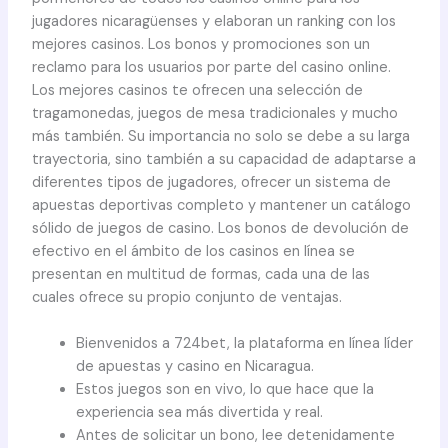
jugadores nicaragüenses y elaboran un ranking con los
mejores casinos. Los bonos y promociones son un
reclamo para los usuarios por parte del casino online.
Los mejores casinos te ofrecen una selección de
tragamonedas, juegos de mesa tradicionales y mucho
más también. Su importancia no solo se debe a su larga
trayectoria, sino también a su capacidad de adaptarse a
diferentes tipos de jugadores, ofrecer un sistema de
apuestas deportivas completo y mantener un catálogo
sólido de juegos de casino. Los bonos de devolución de
efectivo en el ámbito de los casinos en línea se
presentan en multitud de formas, cada una de las
cuales ofrece su propio conjunto de ventajas.
Bienvenidos a 724bet, la plataforma en línea líder
de apuestas y casino en Nicaragua.
Estos juegos son en vivo, lo que hace que la
experiencia sea más divertida y real.
Antes de solicitar un bono, lee detenidamente