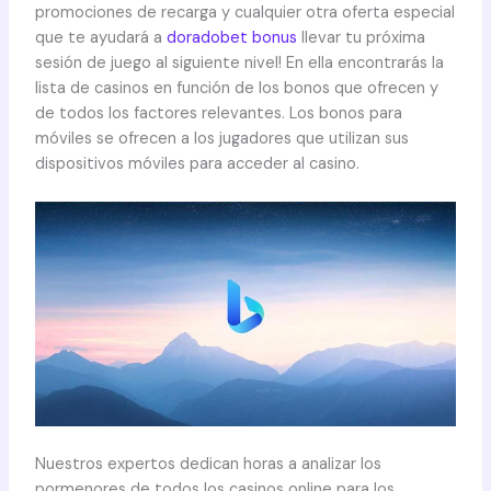
promociones de recarga y cualquier otra oferta especial
que te ayudará a
doradobet bonus
llevar tu próxima
sesión de juego al siguiente nivel! En ella encontrarás la
lista de casinos en función de los bonos que ofrecen y
de todos los factores relevantes. Los bonos para
móviles se ofrecen a los jugadores que utilizan sus
dispositivos móviles para acceder al casino.
Nuestros expertos dedican horas a analizar los
pormenores de todos los casinos online para los