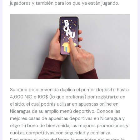
jugadores y también para los que ya están jugando.
Su bono de bienvenida duplica el primer depósito hasta
4,000 NIO o 100$ (lo que prefieras) por registrarte en
el sitio, el cual podrás utilizar en apuestas online en
Nicaragua de su amplio menú deportivo. Conoce las
mejores casas de apuestas deportivas en Nicaragua y
elige tu bono de bienvenida, las mejores promociones y
cuotas competitivas con seguridad y confianza.