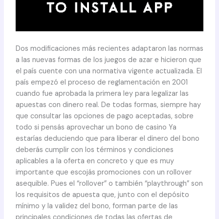
Dos modificaciones más recientes adaptaron las normas
a las nuevas formas de los juegos de azar e hicieron que
el país cuente con una normativa vigente actualizada. El
país empezó el proceso de reglamentación en 2001
cuando fue aprobada la primera ley para legalizar las
apuestas con dinero real. De todas formas, siempre hay
que consultar las opciones de pago aceptadas, sobre
todo si pensás aprovechar un bono de casino Ya
estarías deduciendo que para liberar el dinero del bono
deberás cumplir con los términos y condiciones
aplicables a la oferta en concreto y que es muy
importante que escojás promociones con un rollover
asequible. Pues el “rollover” o también “playthrough” son
los requisitos de apuesta que, junto con el depósito
mínimo y la validez del bono, forman parte de las
principales condiciones de todas las ofertas de