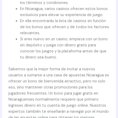
los términos y condiciones.
En Nicaragua, varios casinos ofrecen estos bonos
exclusivos para elevar su experiencia de juego.
En ella encontrarás la lista de casinos en función
de los bonos que ofrecen y de todos los factores
relevantes.
Si eres nuevo en un casino, empieza con un bono
sin depósito y juega con dinero gratis para
conocer los juegos y la plataforma antes de que
tu dinero sea bueno.
Sabemos que la mejor forma de invitar a nuevos
usuarios a sumarse a una casa de apuestas Nicaragua es
ofrecer un bono de bienvenida atractivo, pero no solo
eso, sino mantener otras promociones para los
jugadores frecuentes. Un bono para jugar gratis en
Nicaragüenses normalmente requiere que primero
ingreses dinero en tu cuenta de juego online. Nuestros
expertos también te enseñarán a navegar por el mundo
de las apuestas online para obtener los mejores