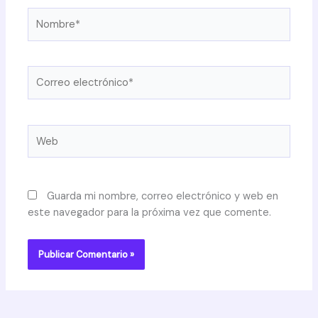
Nombre*
Correo
electrónico*
Web
Guarda mi nombre, correo electrónico y web en
este navegador para la próxima vez que comente.