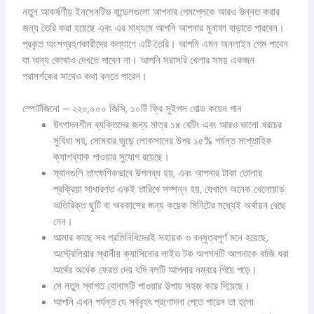
নতুন আকর্ষণীয় ইনসেনটিভ বান্ডেলগুলো আপনার গেমপ্লেকে আরও উন্নত করার
জন্য তৈরি করা হয়েছে এবং এর মাধ্যমে আপনি আপনার মুনাফা বাড়াতে পারবেন।
প্রকৃত অংশগ্রহণকারীদের কল্যাণে এটি তৈরি। আপনি এমন অনলাইন গেম পাবেন
যা অন্য কোথাও দেখতে পাবেন না। আপনি সরাসরি খেলার সময় একজন
পরামর্শকের সাথেও কথা বলতে পারেন।
স্পোর্টজিনো – ২২০,০০০ জিসি, ১০টি ফ্রি সুইপস গোল্ড কয়েন পান
উৎপাদনশীল ব্যক্তিদের জন্য মাত্র ১x বেটিং এবং আরও ভালো খরচের
সুবিধা সহ, সোমবার জুড়ে লোকসানের উপর ১৫% পর্যন্ত সাপ্তাহিক
ক্যাশব্যাক পাওয়ার সুযোগ রয়েছে।
স্থানগুলি তাৎক্ষণিকভাবে উপলব্ধ হয়, এবং আপনার টাকা তোলার
প্রক্রিয়া সাধারণত একই তারিখে সম্পন্ন হয়, যেখানে অনেক খেলোয়াড়
অতিরিক্ত ছুটি বা অবকাশের জন্য কয়েক মিনিটের মধ্যেই অর্থায়ন বেছে
নেন।
আমার কাছে সব প্রতিনিধিদেরই সহায়ক ও বন্ধুত্বপূর্ণ মনে হয়েছে,
অস্ট্রেলিয়ার স্থানীয় ক্যাসিনোর লাইভ টক অপশনটি আপনাকে বাজি ধরা
অর্থের অর্ধেক ফেরত দেয় যদি বলটি আপনার নম্বরে গিয়ে পড়ে।
সে নতুন স্বাগত বোনাসটি পাওয়ার উপায় সহজ করে দিয়েছে।
আপনি এখন পর্যন্ত যে সর্ববৃহৎ প্রণোদনা পেতে পারেন তা হলো