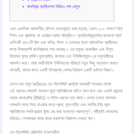
জনপ্রিয় ব্যক্তিগত ভিডিও গেম খেলুন
এতে একাধিক আকর্ষণীয় কৌশল অন্তর্ভুক্ত করা হয়েছে, যেমন ১০০ শতাংশ ফ্রি
স্পিন এবং স্ক্যাটার, যা ওয়াইল্ড দ্বারা পরিপূরিত। অ্যারিস্টোক্র্যাটের বাফেলো স্লট
মেশিনটি এর ৫টি রিল এবং মহিষ, ঈগল ও নেকড়ের মতো আইকনিক প্রতীকের
জন্য বিশ্বব্যাপী জনপ্রিয়তা লাভ করেছে। এর সমৃদ্ধ মেকানিক্স এবং বিপুল
বিনোদন মূল্য মার্কিন যুক্তরাষ্ট্র, কানাডা এবং নিউজিল্যান্ডে এর অনুসারীদের
আকর্ষণ করে। যারা অর্থনৈতিক ইউনিয়নের পরিবর্তে নতুন কিছু অন্বেষণ করতে
আগ্রহী, তাদের জন্য একটি বিনামূল্যে খেলার ট্রায়াল একটি দুর্দান্ত বিকল্প।
যেসব গেম নতুন 1xSlots নো-ডিপোজিট এক্সট্রা অফারটি পাওয়ার যোগ্য
এই ধরনের গেমগুলি সাধারণ জুয়া প্রতিষ্ঠানের আইন মেনে চলে এবং এগুলি র‍্যান্ডম
নম্বর জেনারেটর (RNG) ও লাইভ ধরনের হয়ে থাকে। চলতে চলতে আপনার
গেমগুলি সাথে নিয়ে যাওয়ার জন্য দ্রুত, সুসংগঠিত এবং নমনীয় PA জুয়া
প্রতিষ্ঠানের সফটওয়্যার খুঁজে বের করা অত্যন্ত গুরুত্বপূর্ণ। স্বীকৃতি বোনাসের
বাইরেও, পেশাদাররা মাঝে মাঝে ক্রমাগত বিজ্ঞাপন দেখতে পান।
নো-ডিপোজিট রেজিস্টার ইনসেনটিভ