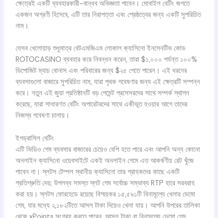
ক্ষেত্রেই একটি ব্যবহারকারী-বান্ধব অভিজ্ঞতা পাবেন। মোবাইল বেটিং জগতে
একজন অগ্রণী হিসেবে, এটি তার নিরাপত্তা এবং শ্রেষ্ঠত্বের জন্য একটি সুপরিচিত
নাম।
যেসব খেলোয়াড় শুধুমাত্র বেটএমজিএম লোকাল ক্যাসিনো ইনসেনটিভ কোড
ROTOCASINO ব্যবহার করে নিবন্ধন করেন, তারা $১,০০০ পর্যন্ত ১০০%
ডিপোজিট ম্যাচ বোনাস এবং পরিবারের জন্য $২৫ পেতে পারেন। এই ধরনের
ব্যবসাগুলো বাজারে সুপরিচিত নাম, যারা পৃথক গবেষণার জন্য এই ক্ষেত্রটি সম্পন্ন
করে। নতুন এই জুয়া প্রতিষ্ঠানটি বড় পেমেন্ট প্রসেসরদের সাথে সম্পর্ক স্থাপন
করেছে, যারা সাধারণত বেটিং অপারেটরদের সাথে একীভূত হওয়ার আগে তাদের
নিজস্ব গবেষণা চালায়।
ইগড্রাসিল বেটিং
এটি ভিডিও গেম ব্যবসার বাজারের চেয়েও বেশি হতে পারে এবং আপনি অন্য কোনো
অনলাইন ক্যাসিনো ওয়েবসাইটে একই অনলাইন গেমে এত আকর্ষণীয় রেট খুঁজে
পাবেন না। স্লটস টেম্পল স্থানীয় ক্যাসিনো তার গ্রাহকদের কাছে একটি
প্রতিশ্রুতি দেয়; উপলব্ধ সমস্ত স্লট গেম সর্বোচ্চ সম্ভাব্য RTP হারে সরবরাহ
করা হয়। স্লটস ফোরহেডে রয়েছে বিস্ময়কর ১৫,৫৯১টি বিনামূল্যে খেলার ডেমো
গেম, যার মধ্যে ২,১৮২টিতে আসল টাকা দিয়েও খেলা যায়। আপনি উপরের তালিকা
থেকে xPoints সংগ্রহ করতে পারেন, আসল টাকা বা বিনামূল্যে ডেমো গেম