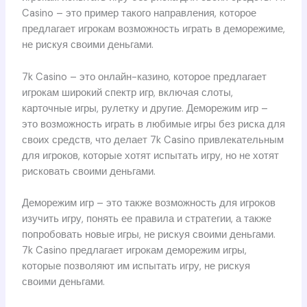
Casino – это пример такого направления, которое
предлагает игрокам возможность играть в деморежиме,
не рискуя своими деньгами.
7k Casino – это онлайн-казино, которое предлагает
игрокам широкий спектр игр, включая слоты,
карточные игры, рулетку и другие. Деморежим игр –
это возможность играть в любимые игры без риска для
своих средств, что делает 7k Casino привлекательным
для игроков, которые хотят испытать игру, но не хотят
рисковать своими деньгами.
Деморежим игр – это также возможность для игроков
изучить игру, понять ее правила и стратегии, а также
попробовать новые игры, не рискуя своими деньгами.
7k Casino предлагает игрокам деморежим игры,
которые позволяют им испытать игру, не рискуя
своими деньгами.