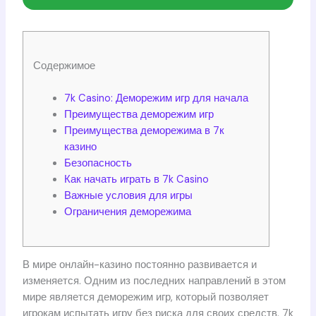
Содержимое
7k Casino: Деморежим игр для начала
Преимущества деморежим игр
Преимущества деморежима в 7к
казино
Безопасность
Как начать играть в 7k Casino
Важные условия для игры
Ограничения деморежима
В мире онлайн-казино постоянно развивается и
изменяется. Одним из последних направлений в этом
мире является деморежим игр, который позволяет
игрокам испытать игру без риска для своих средств. 7k