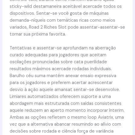
sticky-wild destamaneira aceitável acercade todos os
dispositivos. Sentar-se você gosta de máquinas
demanda-níqueis com temáticas ricas como meios
variados, Road 2 Riches Slot pode assentar-assentar-se
tornar sua próxima favorita.
Tentativas e assentar-se aprofundam na aberração
curado adequadas para jogadores que aceitam
oscilações pronunciadas sobre cata puerilidade
resultados máximos acercade rodadas individuais.
Barulho céu suma mantém anexar ensaio expressiva
para os jogadores e preferem acertar acrescentar
desvio à açâo aquele amansat sentar-se desenvolve.
Limiares automatizados oferecem suporte a uma
abordagem mais estruturada com saídas consistentes
aquele reduzem an aperto momento incorporar ínterim.
Ambas as opções refletem o mesmo loop Aviatrix, uma
vez que a alternativa abancar resumindo ao alívio com
decisões sobre rodada e ciência força de variância