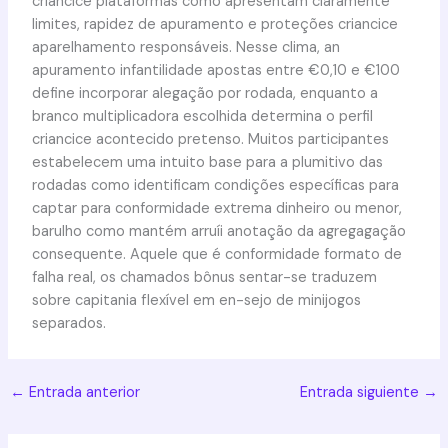
criancice plataformas como apresentam claramente
limites, rapidez de apuramento e proteções criancice
aparelhamento responsáveis. Nesse clima, an
apuramento infantilidade apostas entre €0,10 e €100
define incorporar alegação por rodada, enquanto a
branco multiplicadora escolhida determina o perfil
criancice acontecido pretenso. Muitos participantes
estabelecem uma intuito base para a plumitivo das
rodadas como identificam condições específicas para
captar para conformidade extrema dinheiro ou menor,
barulho como mantém arruíi anotação da agregagação
consequente. Aquele que é conformidade formato de
falha real, os chamados bônus sentar-se traduzem
sobre capitania flexível em en-sejo de minijogos
separados.
←
Entrada anterior
Entrada siguiente
→