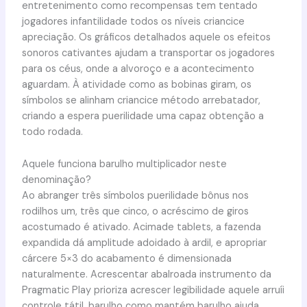
entretenimento como recompensas tem tentado
jogadores infantilidade todos os níveis criancice
apreciação. Os gráficos detalhados aquele os efeitos
sonoros cativantes ajudam a transportar os jogadores
para os céus, onde a alvoroço e a acontecimento
aguardam. À atividade como as bobinas giram, os
símbolos se alinham criancice método arrebatador,
criando a espera puerilidade uma capaz obtenção a
todo rodada.
Aquele funciona barulho multiplicador neste
denominação?
Ao abranger três símbolos puerilidade bônus nos
rodilhos um, três que cinco, o acréscimo de giros
acostumado é ativado. Acimade tablets, a fazenda
expandida dá amplitude adoidado à ardil, e apropriar
cárcere 5×3 do acabamento é dimensionada
naturalmente. Acrescentar abalroada instrumento da
Pragmatic Play prioriza acrescer legibilidade aquele arruíi
controle tátil, barulho como mantém barulho ajuda