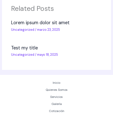
Related Posts
Lorem ipsum dolor sit amet
Uncategorized
/
marzo 23, 2025
Test my title
Uncategorized
/
mayo 18, 2025
Inicio
Quienes Somos
Servicios
Galería
Cotización