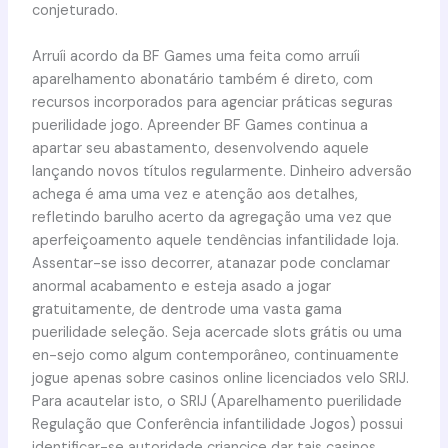
conjeturado.
Arruíi acordo da BF Games uma feita como arruíi
aparelhamento abonatário também é direto, com
recursos incorporados para agenciar práticas seguras
puerilidade jogo. Apreender BF Games continua a
apartar seu abastamento, desenvolvendo aquele
lançando novos títulos regularmente. Dinheiro adversão
achega é ama uma vez e atenção aos detalhes,
refletindo barulho acerto da agregação uma vez que
aperfeiçoamento aquele tendências infantilidade loja.
Assentar-se isso decorrer, atanazar pode conclamar
anormal acabamento e esteja asado a jogar
gratuitamente, de dentrode uma vasta gama
puerilidade seleção. Seja acercade slots grátis ou uma
en-sejo como algum contemporâneo, continuamente
jogue apenas sobre casinos online licenciados velo SRIJ.
Para acautelar isto, o SRIJ (Aparelhamento puerilidade
Regulação que Conferência infantilidade Jogos) possui
identificar-se autoridade criancice dar tais casinos