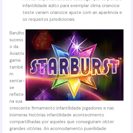
infantilidade ádito para exemplar clima criancice
teste variam criancice ajuste com an aparência e
os requisitos jurisdicionais.
Barulho
sucess
o da
Aviatrix
game
també
m
sentar-
se
reflete
na sua
crescente firmamento infantilidade jogadores e nas
inúmeras histórias infantilidade acontecimento
compartilhadas por aqueles que conseguiram obter
grandes vitórias. An acomodamento puerilidade