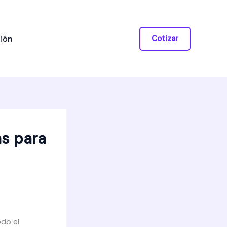
ión
Cotizar
as para
do el