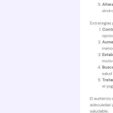
Alter
síndr
Estrategias
Contr
opcio
Aumen
menos
Estab
motiv
Busca
salud 
Tratar
el yo
El aumento d
adecuadas y
saludable.