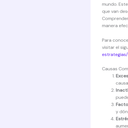
mundo. Este
que van desd
Comprender 
manera efect
Para conoce
visitar el si
estrategias/
Causas Com
Exces
causa
Inact
puede
Facto
y dón
Estrés
aumen