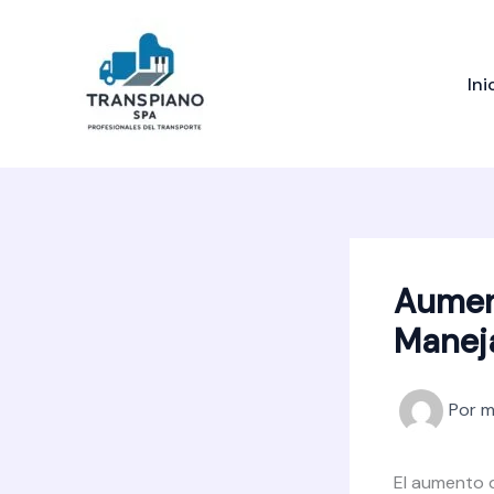
Ir
al
contenido
Ini
Aument
Manej
Por
m
El aumento 