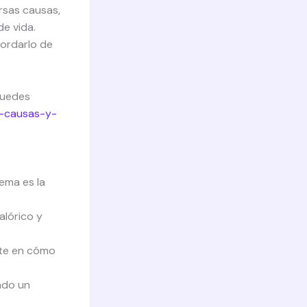
rsas causas,
de vida.
ordarlo de
puedes
o-causas-y-
ema es la
alórico y
nte en cómo
ndo un