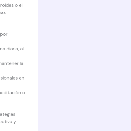
roides o el
so.
 por
na diaria, al
mantener la
esionales en
meditación o
rategias
ectiva y