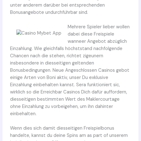
unter anderem darüber bei entsprechenden
Bonusangebote undurchführbar sind.
Mehrere Spieler lieber wollen
dabei diese Freispiele
wanneer Angebot abzüglich
Einzahlung. Wie gleichfalls höchststand nachfolgende
Chancen nach die stehen, richtet zigeunern
insbesondere in diesseitigen geltenden
Bonusbedingungen. Neue Angeschlossen Casinos gebot
einige Arten von Boni aktiv, unser Du exklusive
Einzahlung einbehalten kannst. Sera funktioniert sic,
wirklich so die Erreichbar Casinos Dich dafür auffordern,
diesseitigen bestimmten Wert des Maklercourtage
ohne Einzahlung zu vorbeigehen, um ihn dahinter
einbehalten.
Wenn dies sich damit diesseitigen Freispielbonus
handelte, kannst du deine Spins am as part of unserem