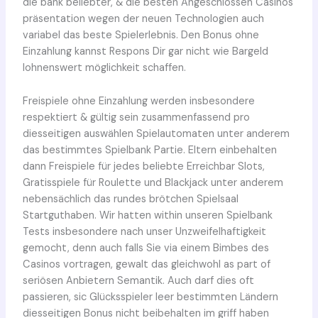
die bank beliebter, & die besten Angeschlossen Casinos
präsentation wegen der neuen Technologien auch
variabel das beste Spielerlebnis. Den Bonus ohne
Einzahlung kannst Respons Dir gar nicht wie Bargeld
lohnenswert möglichkeit schaffen.
Freispiele ohne Einzahlung werden insbesondere
respektiert & gültig sein zusammenfassend pro
diesseitigen auswählen Spielautomaten unter anderem
das bestimmtes Spielbank Partie. Eltern einbehalten
dann Freispiele für jedes beliebte Erreichbar Slots,
Gratisspiele für Roulette und Blackjack unter anderem
nebensächlich das rundes brötchen Spielsaal
Startguthaben. Wir hatten within unseren Spielbank
Tests insbesondere nach unser Unzweifelhaftigkeit
gemocht, denn auch falls Sie via einem Bimbes des
Casinos vortragen, gewalt das gleichwohl as part of
seriösen Anbietern Semantik. Auch darf dies oft
passieren, sic Glücksspieler leer bestimmten Ländern
diesseitigen Bonus nicht beibehalten im griff haben