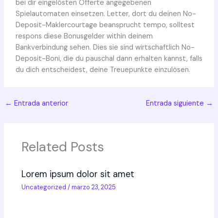
bei dir eingelösten Offerte angegebenen
Spielautomaten einsetzen. Letter, dort du deinen No-
Deposit-Maklercourtage beansprucht tempo, solltest
respons diese Bonusgelder within deinem
Bankverbindung sehen. Dies sie sind wirtschaftlich No-
Deposit-Boni, die du pauschal dann erhalten kannst, falls
du dich entscheidest, deine Treuepunkte einzulösen.
←
Entrada anterior
Entrada siguiente
→
Related Posts
Lorem ipsum dolor sit amet
Uncategorized
/
marzo 23, 2025