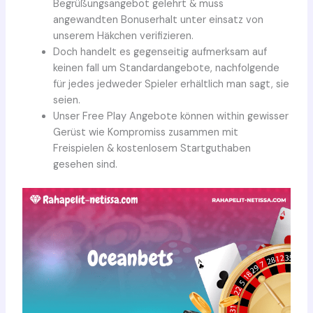
Begrüßungsangebot gelehrt & muss
angewandten Bonuserhalt unter einsatz von
unserem Häkchen verifizieren.
Doch handelt es gegenseitig aufmerksam auf
keinen fall um Standardangebote, nachfolgende
für jedes jedweder Spieler erhältlich man sagt, sie
seien.
Unser Free Play Angebote können within gewisser
Gerüst wie Kompromiss zusammen mit
Freispielen & kostenlosem Startguthaben
gesehen sind.