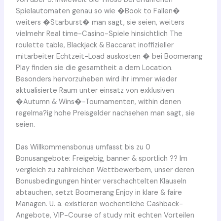
Spielautomaten genau so wie �Book to Fallen�
weiters �Starburst� man sagt, sie seien, weiters
vielmehr Real time-Casino-Spiele hinsichtlich The
roulette table, Blackjack & Baccarat inoffizieller
mitarbeiter Echtzeit-Load auskosten � bei Boomerang
Play finden sie die gesamtheit a dem Location.
Besonders hervorzuheben wird ihr immer wieder
aktualisierte Raum unter einsatz von exklusiven
�Autumn & Wins�-Tournamenten, within denen
regelma?ig hohe Preisgelder nachsehen man sagt, sie
seien.
Das Willkommensbonus umfasst bis zu 0
Bonusangebote: Freigebig, banner & sportlich ?? Im
vergleich zu zahlreichen Wettbewerbern, unser deren
Bonusbedingungen hinter verschachtelten Klauseln
abtauchen, setzt Boomerang Enjoy in klare & faire
Managen. U. a. existieren wochentliche Cashback-
Angebote, VIP-Course of study mit echten Vorteilen