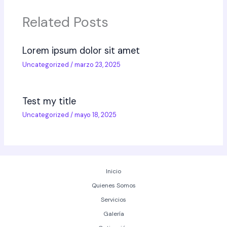
Related Posts
Lorem ipsum dolor sit amet
Uncategorized
/
marzo 23, 2025
Test my title
Uncategorized
/
mayo 18, 2025
Inicio
Quienes Somos
Servicios
Galería