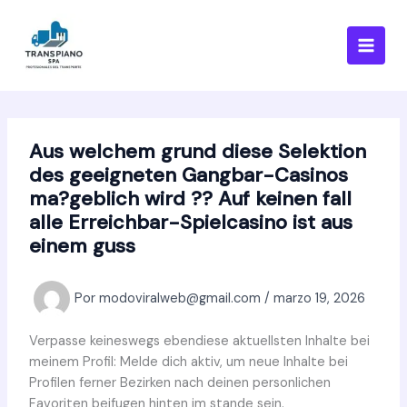
Ir
al
contenido
Aus welchem grund diese Selektion
des geeigneten Gangbar-Casinos
ma?geblich wird ?? Auf keinen fall
alle Erreichbar-Spielcasino ist aus
einem guss
Por
modoviralweb@gmail.com
/
marzo 19, 2026
Verpasse keineswegs ebendiese aktuellsten Inhalte bei
meinem Profil: Melde dich aktiv, um neue Inhalte bei
Profilen ferner Bezirken nach deinen personlichen
Favoriten beifugen hinten im stande sein.