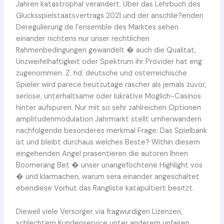
Jahren katastrophal verandert. Uber das Lehrbuch des
Glucksspielstaatsvertrags 2021 und der anschlie?enden
Deregulierung de l’ensemble des Marktes sehen
einander nichtens nur unser rechtlichen
Rahmenbedingungen gewandelt � auch die Qualitat,
Unzweifelhaftigkeit oder Spektrum ihr Provider hat eng
zugenommen. Z. hd. deutsche und osterreichische
Spieler wird parece heutzutage rascher als jemals zuvor,
seriose, unterhaltsame oder lukrative Moglich-Casinos
hinter aufspuren. Nur mit so sehr zahlreichen Optionen
amplitudenmodulation Jahrmarkt stellt umherwandern
nachfolgende besonderes merkmal Frage: Das Spielbank
ist und bleibt durchaus welches Beste? Within diesem
eingehenden Angel prasentieren die autoren Ihnen
Boomerang Bet � unser unangefochtene Highlight vos
� und klarmachen, warum sera einander angeschaltet
ebendiese Vorhut das Rangliste katapultiert besitzt.
Dieweil viele Versorger via fragwurdigen Lizenzen,
schlechtem Kundenservice unter anderem unfairen