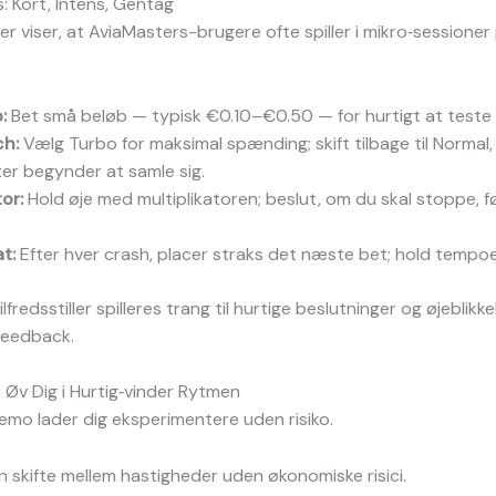
s: Kort, Intens, Gentag
r viser, at AviaMasters-brugere ofte spiller i mikro‑sessioner
:
Bet små beløb — typisk €0.10–€0.50 — for hurtigt at teste
h:
Vælg Turbo for maksimal spænding; skift tilbage til Normal,
ter begynder at samle sig.
or:
Hold øje med multiplikatoren; beslut, om du skal stoppe, 
t:
Efter hver crash, placer straks det næste bet; hold tempoe
lfredsstiller spilleres trang til hurtige beslutninger og øjeblikke
feedback.
Øv Dig i Hurtig‑vinder Rytmen
emo lader dig eksperimentere uden risiko.
n skifte mellem hastigheder uden økonomiske risici.