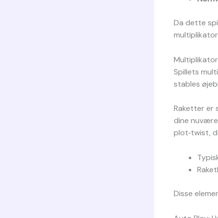
Da dette spil
multiplikato
Multiplikato
Spillets mul
stables øjebl
Raketter er 
dine nuværen
plot‑twist, 
Typisk
Raket
Disse elemen