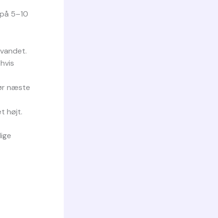
 på 5–10
 vandet.
 hvis
før næste
t højt.
lige