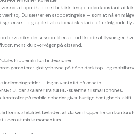
Hold Momentumet Kørende
 ønsker at opretholde et hektisk tempo uden konstant at klik
lt værktøj. Du sætter en stopbetingelse — som at nå en målgev
sgrænse — og spillet vil automatisk starte efterfølgende flyv
on forvandler din session til en ubrudt kæde af flyvninger, hv
flyder, mens du overvåger på afstand.
bile: Problemfri Korte Sessioner
en garanterer glat ydeevne på både desktop- og mobilbro
ge indlæsningstider — ingen ventetid på assets.
nsivt UI, der skalerer fra full HD-skærme til smartphones.
-kontroller på mobile enheder giver hurtige hastigheds-skift.
atforms stabilitet betyder, at du kan hoppe fra din kontorstol
et uden at miste momentum.