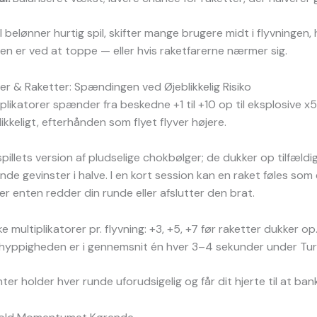
 belønner hurtig spil, skifter mange brugere midt i flyvningen, h
ren er ved at toppe — eller hvis raketfarerne nærmer sig.
rer & Raketter: Spændingen ved Øjeblikkelig Risiko
tiplikatorer spænder fra beskedne +1 til +10 op til eksplosive x
ikkeligt, efterhånden som flyet flyver højere.
spillets version af pludselige chokbølger; de dukker op tilfæld
de gevinster i halve. I en kort session kan en raket føles som
der enten redder din runde eller afslutter den brat.
e multiplikatorer pr. flyvning: +3, +5, +7 før raketter dukker op
hyppigheden er i gennemsnit én hver 3–4 sekunder under Tu
ter holder hver runde uforudsigelig og får dit hjerte til at ban