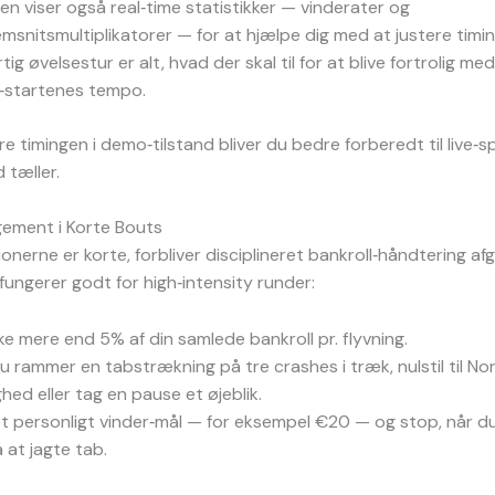
n viser også real‑time statistikker — vinderater og
msnitsmultiplikatorer — for at hjælpe dig med at justere timin
tig øvelsestur er alt, hvad der skal til for at blive fortrolig med
‑startenes tempo.
 timingen i demo‑tilstand bliver du bedre forberedt til live‑spi
 tæller.
gement i Korte Bouts
onerne er korte, forbliver disciplineret bankroll‑håndtering af
 fungerer godt for high‑intensity runder:
ke mere end 5% af din samlede bankroll pr. flyvning.
du rammer en tabstrækning på tre crashes i træk, nulstil til No
hed eller tag en pause et øjeblik.
t personligt vinder‑mål — for eksempel €20 — og stop, når du
 at jagte tab.