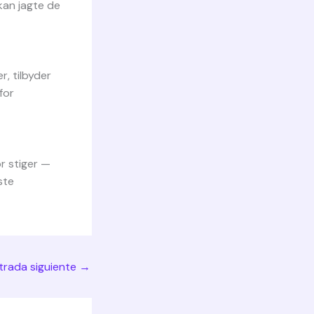
kan jagte de
r, tilbyder
for
or stiger —
ste
trada siguiente
→