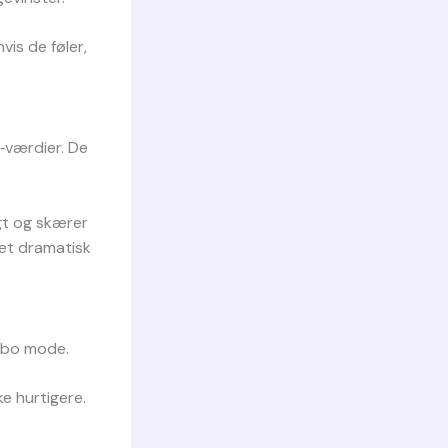
vis de føler,
5‑værdier. De
igt og skærer
 et dramatisk
.
rbo mode.
ke hurtigere.