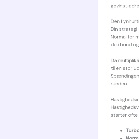
gevinst‑adre
Den Lynhurt
Din strategi
Normal for m
du i bund og 
Da multiplik
til en stor u
Spændingen er
runden.
Hastighedsin
Hastighedsva
starter oft
Turbo
Norma