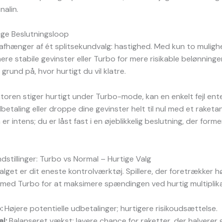
nalin.
ige Beslutningsloop
 afhænger af ét splitsekundvalg: hastighed. Med kun to mulig
ere stabile gevinster eller Turbo for mere risikable belønning
grund på, hvor hurtigt du vil klatre.
atoren stiger hurtigt under Turbo-mode, kan en enkelt fejl en
dbetaling eller droppe dine gevinster helt til nul med et raketa
 intens; du er låst fast i en øjeblikkelig beslutning, der forme
dstillinger: Turbo vs Normal – Hurtige Valg
lget er dit eneste kontrolværktøj. Spillere, der foretrækker hø
e med Turbo for at maksimere spændingen ved hurtig multipli
:
Højere potentielle udbetalinger; hurtigere risikoudsættelse.
l:
Balanseret vækst; lavere chance for raketter, der halverer g