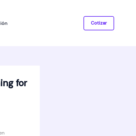
ión
Cotizar
ng for
 en