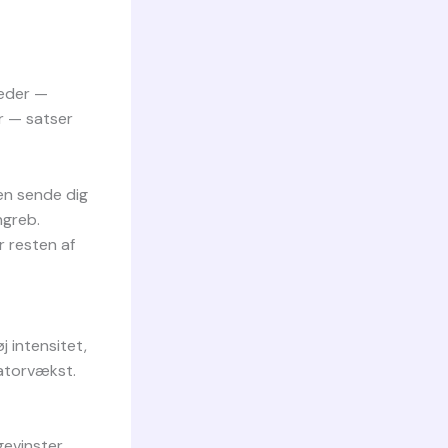
heder —
er — satser
ten sende dig
ngreb.
r resten af
j intensitet,
katorvækst.
evinster.