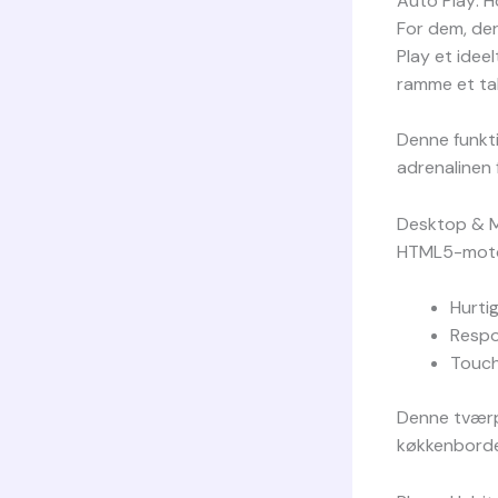
Auto Play: 
For dem, der
Play et idee
ramme et tab
Denne funkti
adrenalinen 
Desktop & Mo
HTML5-motor
Hurti
Respo
Touch
Denne tværpl
køkkenbord