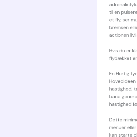
adrenalinfyl
til en pulser
et fly, ser 
bremsen elle
actionen livli
Hvis du er k
flydækket er
En Hurtig‑fy
Hovedideen i
hastighed, t
bane generer
hastighed før
Dette minimal
menuer eller
kan starte d