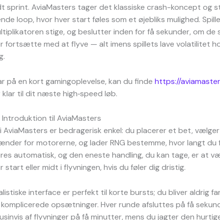
dt sprint. AviaMasters tager det klassiske crash-koncept og 
ende loop, hvor hver start føles som et øjebliks mulighed. Spill
multiplikatoren stige, og beslutter inden for få sekunder, om de
r fortsætte med at flyve — alt imens spillets lave volatilitet h
g.
lar på en kort gamingoplevelse, kan du finde
https://aviamaster
 klar til dit næste high‑speed løb.
r Introduktion til AviaMasters
 AviaMasters er bedragerisk enkel: du placerer et bet, vælger
ænder for motorerne, og lader RNG bestemme, hvor langt du fl
es automatisk, og den eneste handling, du kan tage, er at v
 start eller midt i flyvningen, hvis du føler dig dristig.
istiske interface er perfekt til korte bursts; du bliver aldrig fa
 komplicerede opsætninger. Hver runde afsluttes på få sekund
usinvis af flyvninger på få minutter, mens du jagter den hurtig