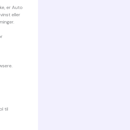
ke, er Auto
inst eller
ninger.
or
wsere.
 til