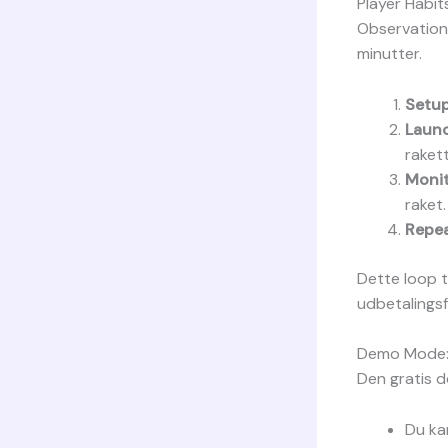
Player Habit
Observatione
minutter.
Setup
Launc
raket
Monit
raket.
Repea
Dette loop ti
udbetalings
Demo Mode: 
Den gratis d
Du ka