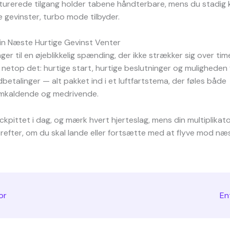
turerede tilgang holder tabene håndterbare, mens du stadig 
e gevinster, turbo mode tilbyder.
in Næste Hurtige Gevinst Venter
er til en øjeblikkelig spænding, der ikke strækker sig over time
netop det: hurtige start, hurtige beslutninger og muligheden 
dbetalinger — alt pakket ind i et luftfartstema, der føles både
emkaldende og medrivende.
ckpittet i dag, og mærk hvert hjerteslag, mens din multiplikat
refter, om du skal lande eller fortsætte med at flyve mod næ
or
En