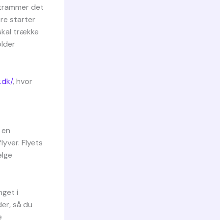
strammer det
ere starter
 skal trække
older
.dk/
, hvor
 en
yver. Flyets
ælge
nget i
er, så du
e