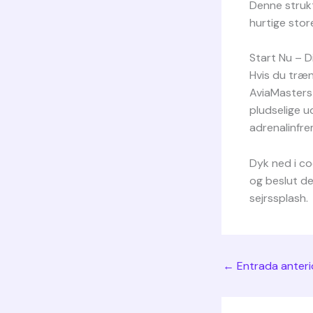
Denne struk
hurtige stor
Start Nu – D
Hvis du træng
AviaMasters 
pludselige u
adrenalinfr
Dyk ned i co
og beslut de
sejrssplash.
←
Entrada anteri