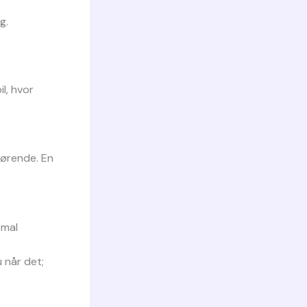
g.
l, hvor
gørende. En
rmal
 når det;