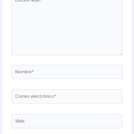
aquí...
Nombre*
Correo
electrónico*
Web