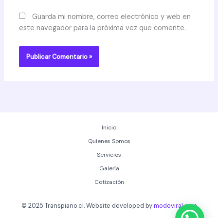
Guarda mi nombre, correo electrónico y web en
este navegador para la próxima vez que comente.
Inicio
Quienes Somos
Servicios
Galería
Cotización
© 2025 Transpiano.cl. Website developed by
modoviral.com