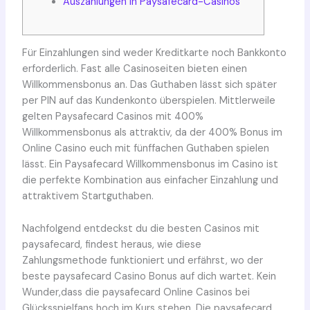
Auszahlungen in Paysafecard-Casinos
Für Einzahlungen sind weder Kreditkarte noch Bankkonto
erforderlich. Fast alle Casinoseiten bieten einen
Willkommensbonus an. Das Guthaben lässt sich später
per PIN auf das Kundenkonto überspielen. Mittlerweile
gelten Paysafecard Casinos mit 400%
Willkommensbonus als attraktiv, da der 400% Bonus im
Online Casino euch mit fünffachen Guthaben spielen
lässt. Ein Paysafecard Willkommensbonus im Casino ist
die perfekte Kombination aus einfacher Einzahlung und
attraktivem Startguthaben.
Nachfolgend entdeckst du die besten Casinos mit
paysafecard, findest heraus, wie diese
Zahlungsmethode funktioniert und erfährst, wo der
beste paysafecard Casino Bonus auf dich wartet. Kein
Wunder,dass die paysafecard Online Casinos bei
Glücksspielfans hoch im Kurs stehen. Die paysafecard