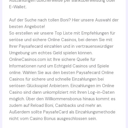
Auszahlungen üblicherweise per Banküberweisung oder
E-Wallet.
Auf der Suche nach tollen Boni? Hier unsere Auswahl der
besten Angebote!
So erstellen wir unsere Top Liste mit Empfehlungen für
seriöse und sichere Online Casinos, bei denen Sie mit
Ihrer Paysafecard einzahlen und in vertrauenswürdiger
Umgebung um echtes Geld spielen können.
OnlineCasinos.com ist Ihre sichere Quelle für
Informationen rund um Echtgeld Casinos und Spiele
online. Wählen Sie aus den besten Paysafecard Online
Casinos für sichere und schnelle Einzahlungen bei
seriösen Glücksspiel Anbietern. Einzahlungen im Online
Casino sind dann unkompliziert mit Ihren Log-in-Daten
möglich. Über den Willkommensbonus hinaus kommt es
zudem auf Reload Boni, Cashbacks und mehr an.
Außerdem sollte PaysafeCard als Einzahlungsmethode
nicht vom Casino Bonus ausgeschlossen sein.