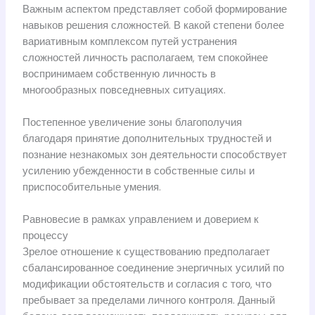
Важным аспектом представляет собой формирование
навыков решения сложностей. В какой степени более
вариативным комплексом путей устранения
сложностей личность располагаем, тем спокойнее
воспринимаем собственную личность в
многообразных повседневных ситуациях.
Постепенное увеличение зоны благополучия
благодаря принятие дополнительных трудностей и
познание незнакомых зон деятельности способствует
усилению убежденности в собственные силы и
приспособительные умения.
Равновесие в рамках управлением и доверием к
процессу
Зрелое отношение к существованию предполагает
сбалансированное соединение энергичных усилий по
модификации обстоятельств и согласия с того, что
пребывает за пределами личного контроля. Данный