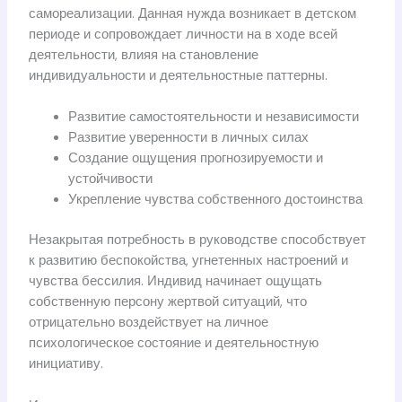
самореализации. Данная нужда возникает в детском
периоде и сопровождает личности на в ходе всей
деятельности, влияя на становление
индивидуальности и деятельностные паттерны.
Развитие самостоятельности и независимости
Развитие уверенности в личных силах
Создание ощущения прогнозируемости и
устойчивости
Укрепление чувства собственного достоинства
Незакрытая потребность в руководстве способствует
к развитию беспокойства, угнетенных настроений и
чувства бессилия. Индивид начинает ощущать
собственную персону жертвой ситуаций, что
отрицательно воздействует на личное
психологическое состояние и деятельностную
инициативу.