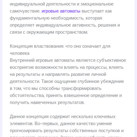
индивидуальной деятельности и эмоциональное
самочувствие.
игровые автоматы
выступает как
фундаментальную необходимость, которая
определяет индивидуальное активность, решения и
связи с окружающим пространством.
Концепция властвования: что оно означает для
человека
Внутренний игровые автоматы является субъективное
восприятие возможности влиять на процессы, влиять
на результаты и направлять развитие личной
деятельности. Такое ощущение глубинное убеждение
в том, что мы способны трансформировать
обстоятельства, принять взвешенное определение и
получить намеченных результатов.
Данное концепция содержит несколько ключевых
элементов. Во-первых, данное качество умение
прогнозировать результаты собственных поступков и