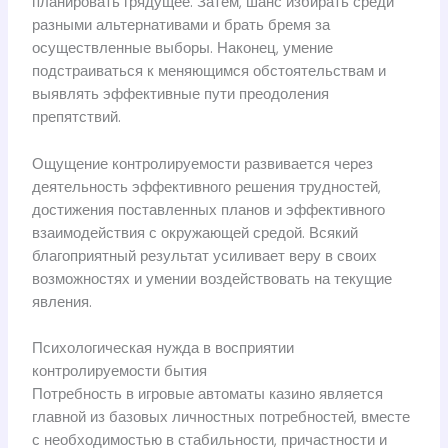
планировать грядущее. Затем, шанс избирать среди
разными альтернативами и брать бремя за
осуществленные выборы. Наконец, умение
подстраиваться к меняющимся обстоятельствам и
выявлять эффективные пути преодоления
препятствий.
Ощущение контролируемости развивается через
деятельность эффективного решения трудностей,
достижения поставленных планов и эффективного
взаимодействия с окружающей средой. Всякий
благоприятный результат усиливает веру в своих
возможностях и умении воздействовать на текущие
явления.
Психологическая нужда в восприятии
контролируемости бытия
Потребность в игровые автоматы казино является
главной из базовых личностных потребностей, вместе
с необходимостью в стабильности, причастности и