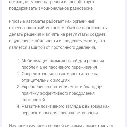
сокращает уровень тревоги и способствует
поддерживать эмоциональное равновесие.
игровые автоматы работает как органичный
стрессозащитный механизм. Умение планировать,
делать решения и влиять на результаты создает
ощущение стабильности и предсказуемости, что
является защитой от постоянного давления.
Мобилизация возможностей для решения
проблем а не пассивного переживания
Сосредоточение на активности, а не на
отрицательных эмоциях
Укрепление сопротивляемости благодаря
практику эффективного преодоления
сложностей
Развитие позитивного взгляда к вызовам как
перспективам для совершенствования
Изучения изучения нервной системы демонстрируют,