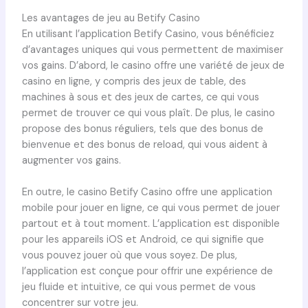
Les avantages de jeu au Betify Casino
En utilisant l’application Betify Casino, vous bénéficiez
d’avantages uniques qui vous permettent de maximiser
vos gains. D’abord, le casino offre une variété de jeux de
casino en ligne, y compris des jeux de table, des
machines à sous et des jeux de cartes, ce qui vous
permet de trouver ce qui vous plaît. De plus, le casino
propose des bonus réguliers, tels que des bonus de
bienvenue et des bonus de reload, qui vous aident à
augmenter vos gains.
En outre, le casino Betify Casino offre une application
mobile pour jouer en ligne, ce qui vous permet de jouer
partout et à tout moment. L’application est disponible
pour les appareils iOS et Android, ce qui signifie que
vous pouvez jouer où que vous soyez. De plus,
l’application est conçue pour offrir une expérience de
jeu fluide et intuitive, ce qui vous permet de vous
concentrer sur votre jeu.