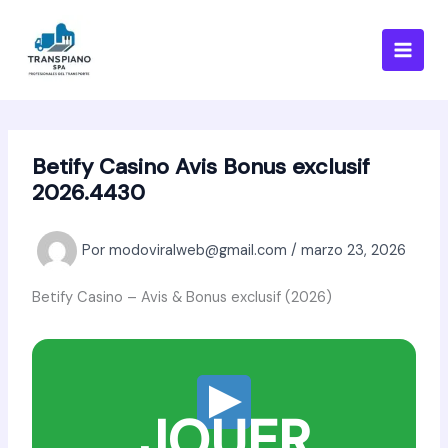
Ir
al
contenido
Betify Casino Avis Bonus exclusif
2026.4430
Por
modoviralweb@gmail.com
/
marzo 23, 2026
Betify Casino – Avis & Bonus exclusif (2026)
JOUER