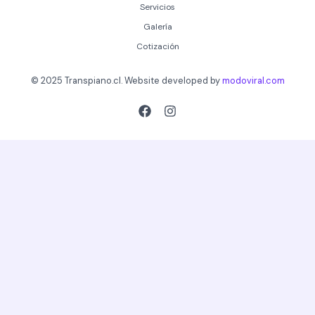
Servicios
Galería
Cotización
© 2025 Transpiano.cl. Website developed by
modoviral.com