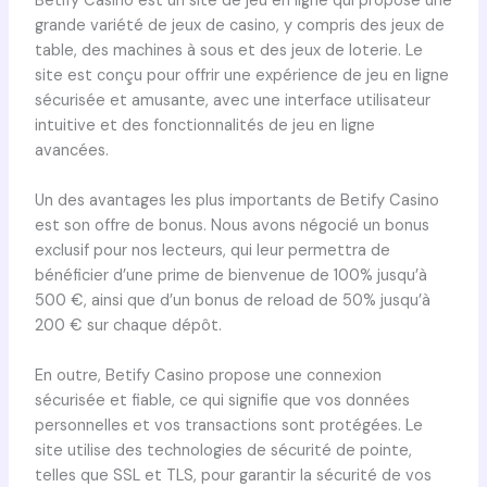
Betify Casino est un site de jeu en ligne qui propose une
grande variété de jeux de casino, y compris des jeux de
table, des machines à sous et des jeux de loterie. Le
site est conçu pour offrir une expérience de jeu en ligne
sécurisée et amusante, avec une interface utilisateur
intuitive et des fonctionnalités de jeu en ligne
avancées.
Un des avantages les plus importants de Betify Casino
est son offre de bonus. Nous avons négocié un bonus
exclusif pour nos lecteurs, qui leur permettra de
bénéficier d’une prime de bienvenue de 100% jusqu’à
500 €, ainsi que d’un bonus de reload de 50% jusqu’à
200 € sur chaque dépôt.
En outre, Betify Casino propose une connexion
sécurisée et fiable, ce qui signifie que vos données
personnelles et vos transactions sont protégées. Le
site utilise des technologies de sécurité de pointe,
telles que SSL et TLS, pour garantir la sécurité de vos