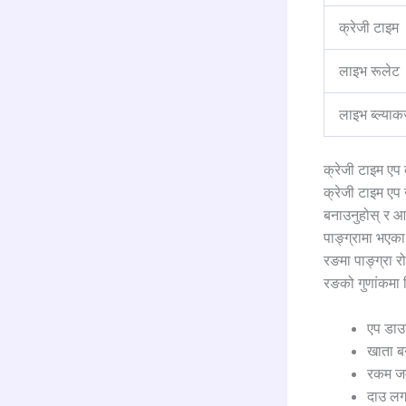
क्रेजी टाइम
लाइभ रूलेट
लाइभ ब्ल्याक
क्रेजी टाइम एप
क्रेजी टाइम एप
बनाउनुहोस् र आफ्
पाङ्ग्रामा भएका
रङमा पाङ्ग्रा र
रङको गुणांकमा न
एप डाउन
खाता ब
रकम जम्
दाउ लग