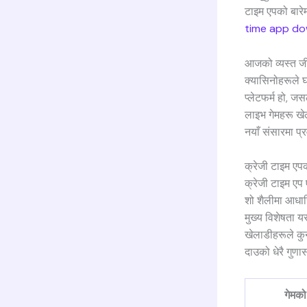
टाइम एपको बारेम
time app d
आजको व्यस्त ज
क्यासिनोहरूले घ
प्लेटफर्म हो, ज
लाइभ गेमहरू खेल
नयाँ संसारमा प्र
क्रेजी टाइम एप
क्रेजी टाइम एप
शो शैलीमा आधार
मुख्य विशेषता य
खेलाडीहरूले कुन
दाउको धेरै गुणा
गेमको