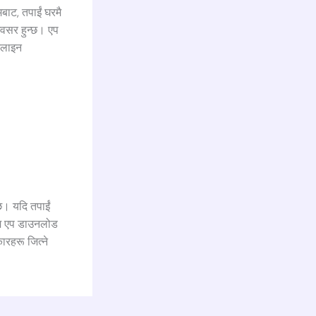
बाट, तपाईं घरमै
अवसर हुन्छ। एप
अनलाइन
दछ। यदि तपाईं
ाइम एप डाउनलोड
कारहरू जित्ने