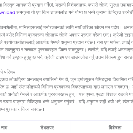
ा विस्तृत जानकारी प्रदान गर्नेछौं, यसको विशेषताहरू, कसरी खेल्ने, सुरक्षा उपायह
ownload
समग्रमा यो एप किन डाउनलोड गर्न योग्य छ भन्ने कुरामा केन्द्रित रहनेछ
ीवनशैलीमा, मानिसहरूलाई मनोरञ्जनको लागि नयाँ तरिका खोज्न मन पर्दछ। अनल
रमै बसेर विभिन्न प्रकारका खेलहरू खेल्ने अवसर प्रदान गरेका छन्। क्रेजी टाइ
सले प्रयोगकर्ताहरूलाई आकर्षक गेमप्ले अनुभव प्रदान गर्दछ। यस एप मार्फत, तपाई
्न सक्नुहुन्छ र तत्काल पुरस्कारहरू जित्न सक्नुहुन्छ। त्यसैले, यदि तपाईं अनला
वेश गर्न इच्छुक हुनुहुन्छ भने, क्रेजी टाइम एप डाउनलोड गर्नु उत्तम विकल्प हुन सक्
को परिचय
 एउटा लोकप्रिय अनलाइन क्यासिनो गेम हो, जुन इभोल्युसन गेमिङद्वारा विकसित गर
ित छ, जहाँ खेलाडीहरूले विभिन्न प्रकारका विकल्पहरूमा दाउ लगाउन सक्दछन्। 
सको अनौठो गेमप्ले र आकर्षक पुरस्कारहरू हुन्। यस एपमा, एउटा विशाल रङको पाङ्
 रङमा पाङ्ग्रा रोकिएला भन्ने अनुमान गर्नुपर्छ। यदि अनुमान सही भयो भने, खेला
सम्म पुरस्कार जित्न सक्दछ।
 नाम
डेभलपर
विशेषता