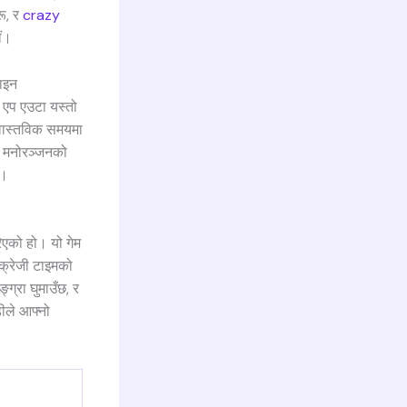
रू, र
crazy
ौं।
ाइन
म एप एउटा यस्तो
ं वास्तविक समयमा
इन मनोरञ्जनको
छ।
िएको हो। यो गेम
क्रेजी टाइमको
ग्रा घुमाउँछ, र
डीले आफ्नो