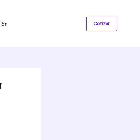
ión
Cotizar
प