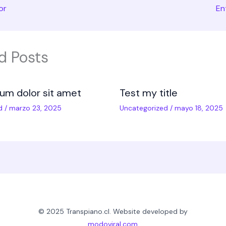
or
En
d Posts
um dolor sit amet
Test my title
d
/
marzo 23, 2025
Uncategorized
/
mayo 18, 2025
© 2025 Transpiano.cl. Website developed by
modoviral.com