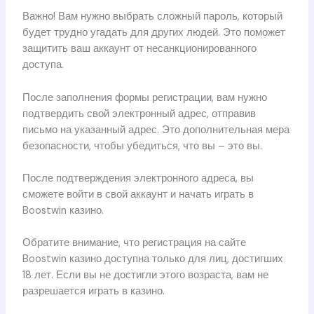
Важно! Вам нужно выбрать сложный пароль, который
будет трудно угадать для других людей. Это поможет
защитить ваш аккаунт от несанкционированного
доступа.
После заполнения формы регистрации, вам нужно
подтвердить свой электронный адрес, отправив
письмо на указанный адрес. Это дополнительная мера
безопасности, чтобы убедиться, что вы – это вы.
После подтверждения электронного адреса, вы
сможете войти в свой аккаунт и начать играть в
Boostwin казино.
Обратите внимание, что регистрация на сайте
Boostwin казино доступна только для лиц, достигших
18 лет. Если вы не достигли этого возраста, вам не
разрешается играть в казино.