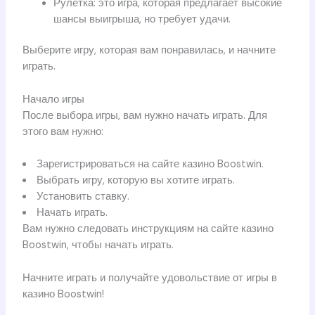
Рулетка: это игра, которая предлагает высокие
шансы выигрыша, но требует удачи.
Выберите игру, которая вам понравилась, и начните
играть.
Начало игры
После выбора игры, вам нужно начать играть. Для
этого вам нужно:
Зарегистрироваться на сайте казино Boostwin.
Выбрать игру, которую вы хотите играть.
Установить ставку.
Начать играть.
Вам нужно следовать инструкциям на сайте казино
Boostwin, чтобы начать играть.
Начните играть и получайте удовольствие от игры в
казино Boostwin!