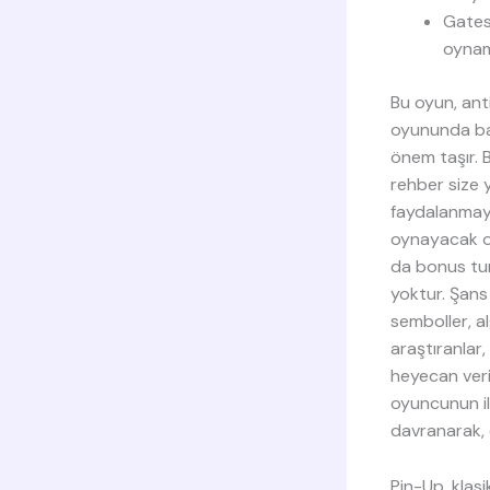
Gates 
oynam
Bu oyun, ant
oyununda başa
önem taşır. 
rehber size 
faydalanmaya 
oynayacak ol
da bonus turu
yoktur. Şans
semboller, al
araştıranlar
heyecan veri
oyuncunun il
davranarak, 
Pin-Up, klasi