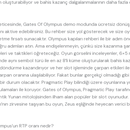
oluşturabiliyor ve bahis kazanç dalgalanmalarının daha fazla 
eticesinde, Gates Of Olympus demo modunda ücretsiz dönüş
ı aktive edebilirsiniz. Bu rehber size yol gösterecek ve size 
tme fırsatı sunacaktır. Olympus kapıları rehberi ile bir adım ö
oğru adımları atın. Ama endişelenmeyin, çünkü size kazanma şan
eleri ve taktikleri öğreteceğiz. Oyun görselini inceleyenler, 6×
de aynı sembol türü ile en az 8’li küme oluşturularak bahis kaza
döndürme kazandırıyor ve her slot işleminde çarpan etkileri i
pan oranına ulaşılabiliyor. Fakat bunlar gerçekçi olmadığı gibi 
bir durum olacaktır. Pragmatic Play bilindiği üzere oyunlarına 
ulamaları ile koruyor. Gates of Olympus, Pragmatic Play tarafı
 antik Yunan mitolojisinden ilham alan popüler bir slot oyunudur
’nın zirvesine taşıyan bu oyun, Zeus eşliğinde heyecan verici 
ympus’un RTP oranı nedir?