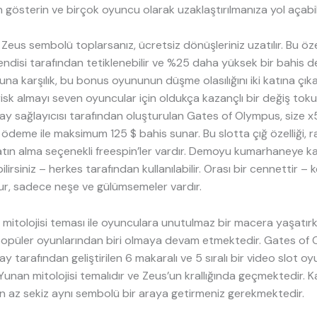
gösterin ve birçok oyuncu olarak uzaklaştırılmanıza yol açabili
Zeus sembolü toplarsanız, ücretsiz dönüşleriniz uzatılır. Bu öze
endisi tarafından tetiklenebilir ve %25 daha yüksek bir bahis de
una karşılık, bu bonus oyununun düşme olasılığını iki katına çık
 risk almayı seven oyuncular için oldukça kazançlı bir değiş toku
ay sağlayıcısı tarafından oluşturulan Gates of Olympus, size 
 ödeme ile maksimum 125 $ bahis sunar. Bu slotta çığ özelliği, r
atın alma seçenekli freespin’ler vardır. Demoyu kumarhaneye
abilirsiniz – herkes tarafından kullanılabilir. Orası bir cennettir –
r, sadece neşe ve gülümsemeler vardır.
mitolojisi teması ile oyunculara unutulmaz bir macera yaşatırk
popüler oyunlarından biri olmaya devam etmektedir. Gates of
y tarafından geliştirilen 6 makaralı ve 5 sıralı bir video slot o
Yunan mitolojisi temalıdır ve Zeus’un krallığında geçmektedir. 
en az sekiz aynı sembolü bir araya getirmeniz gerekmektedir.