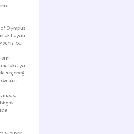
rını
s of Olympus
anmak hayati
rsanız, bu
n
arını
rmal slot ya
hile seçeneği
a da tüm
i
Olympus,
 birçok
ilde
im sunuyor.