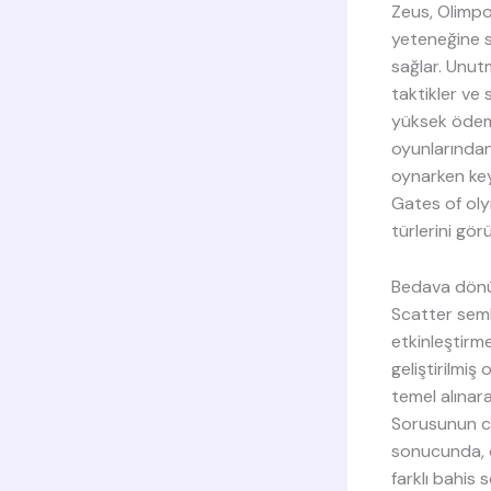
Zeus, Olimpo
yeteneğine s
sağlar. Unut
taktikler ve 
yüksek ödeme 
oyunlarından
oynarken keyi
Gates of oly
türlerini gör
Bedava dönüş
Scatter sembo
etkinleştirm
geliştirilmiş
temel alınar
Sorusunun ce
sonucunda, o
farklı bahis 