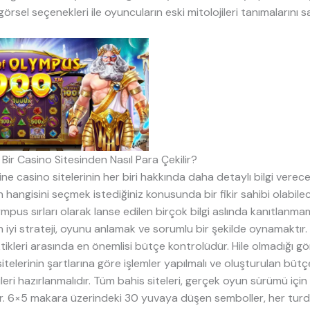
görsel seçenekleri ile oyuncuların eski mitolojileri tanımalarını sa
Bir Casino Sitesinden Nasıl Para Çekilir?
ine casino sitelerinin her biri hakkında daha detaylı bilgi verece
 hangisini seçmek istediğiniz konusunda bir fikir sahibi olabilec
mpus sırları olarak lanse edilen birçok bilgi aslında kanıtlanma
En iyi strateji, oyunu anlamak ve sorumlu bir şekilde oynamaktır
ikleri arasında en önemlisi bütçe kontrolüdür. Hile olmadığı g
itelerinin şartlarına göre işlemler yapılmalı ve oluşturulan büt
leri hazırlanmalıdır. Tüm bahis siteleri, gerçek oyun sürümü için 
r. 6×5 makara üzerindeki 30 yuvaya düşen semboller, her turda