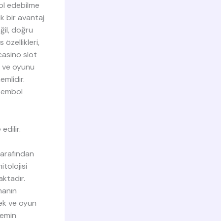
rol edebilme
k bir avantaj
il, doğru
özellikleri,
casino slot
ı ve oyunu
emlidir.
 sembol
dilir.
tarafından
tolojisi
aktadır.
manın
mek ve oyun
temin