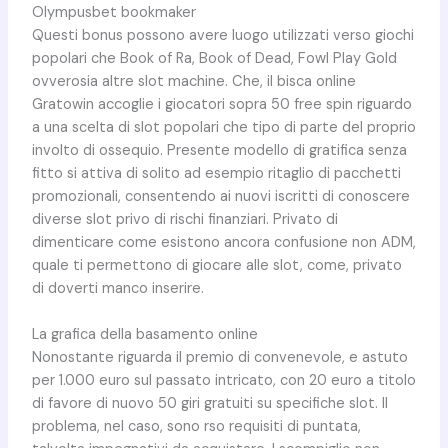
Olympusbet bookmaker
Questi bonus possono avere luogo utilizzati verso giochi
popolari che Book of Ra, Book of Dead, Fowl Play Gold
ovverosia altre slot machine. Che, il bisca online
Gratowin accoglie i giocatori sopra 50 free spin riguardo
a una scelta di slot popolari che tipo di parte del proprio
involto di ossequio. Presente modello di gratifica senza
fitto si attiva di solito ad esempio ritaglio di pacchetti
promozionali, consentendo ai nuovi iscritti di conoscere
diverse slot privo di rischi finanziari. Privato di
dimenticare come esistono ancora confusione non ADM,
quale ti permettono di giocare alle slot, come, privato
di doverti manco inserire.
La grafica della basamento online
Nonostante riguarda il premio di convenevole, e astuto
per 1.000 euro sul passato intricato, con 20 euro a titolo
di favore di nuovo 50 giri gratuiti su specifiche slot. Il
problema, nel caso, sono rso requisiti di puntata,