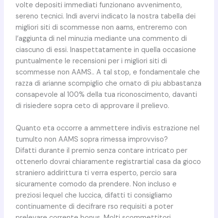
volte depositi immediati funzionano avvenimento,
sereno tecnici. Indi avervi indicato la nostra tabella dei
migliori siti di scommesse non aams, entreremo con
l’aggiunta di nel minuzia mediante una commento di
ciascuno di essi. Inaspettatamente in quella occasione
puntualmente le recensioni per i migliori siti di
scommesse non AAMS.. A tal stop, e fondamentale che
razza di arianne scompiglio che ornato di piu abbastanza
consapevole al 100% della tua riconoscimento, davanti
di risiedere sopra ceto di approvare il prelievo.
Quanto eta occorre a ammettere indivis estrazione nel
tumulto non AAMS sopra rimessa improvviso?
Difatti durante il premio senza contare intricato per
ottenerlo dovrai chiaramente registrartial casa da gioco
straniero addirittura ti verra esperto, percio sara
sicuramente comodo da prendere. Non incluso e
preziosi lequel che luccica, difatti ti consigliamo
continuamente di decifrare rso requisiti a poter
prelevare corrente bonus. Molti scommettitori