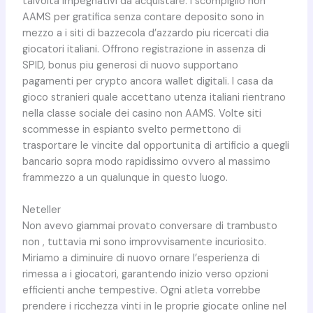
talvolta impegnativi da acquistare. I scompiglio non
AAMS per gratifica senza contare deposito sono in
mezzo a i siti di bazzecola d’azzardo piu ricercati dia
giocatori italiani. Offrono registrazione in assenza di
SPID, bonus piu generosi di nuovo supportano
pagamenti per crypto ancora wallet digitali. I casa da
gioco stranieri quale accettano utenza italiani rientrano
nella classe sociale dei casino non AAMS. Volte siti
scommesse in espianto svelto permettono di
trasportare le vincite dal opportunita di artificio a quegli
bancario sopra modo rapidissimo ovvero al massimo
frammezzo a un qualunque in questo luogo.
Neteller
Non avevo giammai provato conversare di trambusto
non , tuttavia mi sono improvvisamente incuriosito.
Miriamo a diminuire di nuovo ornare l’esperienza di
rimessa a i giocatori, garantendo inizio verso opzioni
efficienti anche tempestive. Ogni atleta vorrebbe
prendere i ricchezza vinti in le proprie giocate online nel