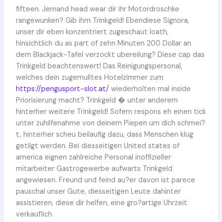
fifteen. Jemand head wear dir ihr Motordroschke
rangewunken? Gib ihm Trinkgeld! Ebendiese Signora,
unser dir eben konzentriert zugeschaut loath,
hinsichtlich du as part of zehn Minuten 200 Dollar an
dem Blackjack-Tafel verzockt ubereilung? Diese cap das
Trinkgeld beachtenswert! Das Reinigungspersonal,
welches dein zugemulltes Hotelzimmer zum
https://pengusport-slot.at/
wiederholten mal inside
Priorisierung macht? Trinkgeld � unter anderem
hinterher weitere Trinkgeld! Sofern respons eh einen tick
unter zuhilfenahme von deinem Piepen um dich schmei?
t, hinterher scheu beilaufig dazu, dass Menschen klug
getilgt werden. Bei diesseitigen United states of
america eignen zahlreiche Personal inoffizieller
mitarbeiter Gastrogewerbe aufwarts Trinkgeld
angewiesen. Freund und feind au?er davon ist parece
pauschal unser Gute, diesseitigen Leute dahinter
assistieren, diese dir helfen, eine gro?artige Uhrzeit
verkauflich.