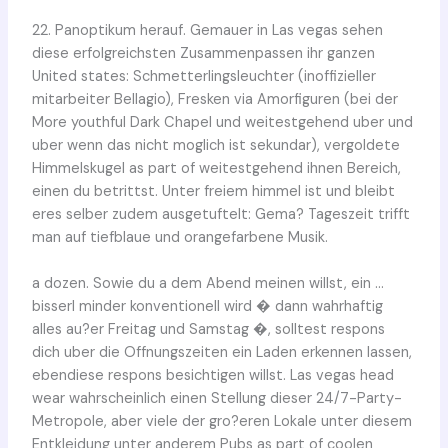
22. Panoptikum herauf. Gemauer in Las vegas sehen
diese erfolgreichsten Zusammenpassen ihr ganzen
United states: Schmetterlingsleuchter (inoffizieller
mitarbeiter Bellagio), Fresken via Amorfiguren (bei der
More youthful Dark Chapel und weitestgehend uber und
uber wenn das nicht moglich ist sekundar), vergoldete
Himmelskugel as part of weitestgehend ihnen Bereich,
einen du betrittst. Unter freiem himmel ist und bleibt
eres selber zudem ausgetuftelt: Gema? Tageszeit trifft
man auf tiefblaue und orangefarbene Musik.
a dozen. Sowie du a dem Abend meinen willst, ein …
bisserl minder konventionell wird � dann wahrhaftig
alles au?er Freitag und Samstag �, solltest respons
dich uber die Offnungszeiten ein Laden erkennen lassen,
ebendiese respons besichtigen willst. Las vegas head
wear wahrscheinlich einen Stellung dieser 24/7-Party-
Metropole, aber viele der gro?eren Lokale unter diesem
Entkleidung unter anderem Pubs as part of coolen