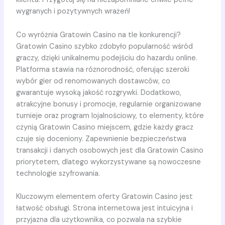
wygranych i pozytywnych wrażeń!
Co wyróżnia Gratowin Casino na tle konkurencji?
Gratowin Casino szybko zdobyło popularność wśród
graczy, dzięki unikalnemu podejściu do hazardu online.
Platforma stawia na różnorodność, oferując szeroki
wybór gier od renomowanych dostawców, co
gwarantuje wysoką jakość rozgrywki. Dodatkowo,
atrakcyjne bonusy i promocje, regularnie organizowane
turnieje oraz program lojalnościowy, to elementy, które
czynią Gratowin Casino miejscem, gdzie każdy gracz
czuje się doceniony. Zapewnienie bezpieczeństwa
transakcji i danych osobowych jest dla Gratowin Casino
priorytetem, dlatego wykorzystywane są nowoczesne
technologie szyfrowania.
Kluczowym elementem oferty Gratowin Casino jest
łatwość obsługi. Strona internetowa jest intuicyjna i
przyjazna dla użytkownika, co pozwala na szybkie