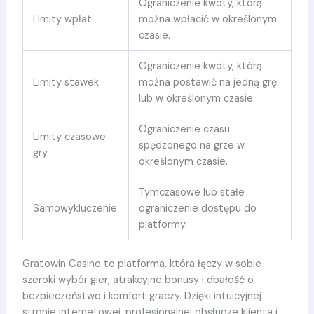
Ograniczenie kwoty, którą
Limity wpłat
można wpłacić w określonym
czasie.
Ograniczenie kwoty, którą
Limity stawek
można postawić na jedną grę
lub w określonym czasie.
Ograniczenie czasu
Limity czasowe
spędzonego na grze w
gry
określonym czasie.
Tymczasowe lub stałe
Samowykluczenie
ograniczenie dostępu do
platformy.
Gratowin Casino to platforma, która łączy w sobie
szeroki wybór gier, atrakcyjne bonusy i dbałość o
bezpieczeństwo i komfort graczy. Dzięki intuicyjnej
stronie internetowej, profesjonalnej obsłudze klienta i