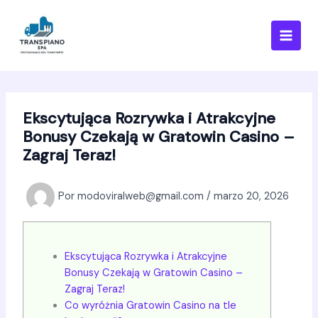
Ir
al
contenido
Ekscytująca Rozrywka i Atrakcyjne
Bonusy Czekają w Gratowin Casino –
Zagraj Teraz!
Por
modoviralweb@gmail.com
/
marzo 20, 2026
Ekscytująca Rozrywka i Atrakcyjne
Bonusy Czekają w Gratowin Casino –
Zagraj Teraz!
Co wyróżnia Gratowin Casino na tle