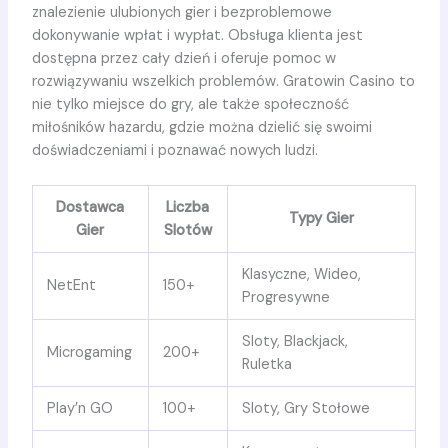
znalezienie ulubionych gier i bezproblemowe
dokonywanie wpłat i wypłat. Obsługa klienta jest
dostępna przez cały dzień i oferuje pomoc w
rozwiązywaniu wszelkich problemów. Gratowin Casino to
nie tylko miejsce do gry, ale także społeczność
miłośników hazardu, gdzie można dzielić się swoimi
doświadczeniami i poznawać nowych ludzi.
Dostawca
Liczba
Typy Gier
Gier
Slotów
Klasyczne, Wideo,
NetEnt
150+
Progresywne
Sloty, Blackjack,
Microgaming
200+
Ruletka
Play’n GO
100+
Sloty, Gry Stołowe