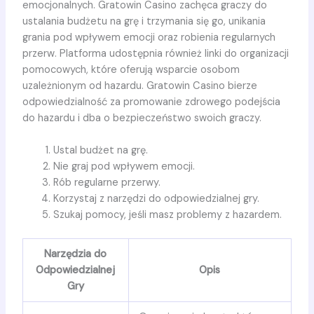
emocjonalnych. Gratowin Casino zachęca graczy do
ustalania budżetu na grę i trzymania się go, unikania
grania pod wpływem emocji oraz robienia regularnych
przerw. Platforma udostępnia również linki do organizacji
pomocowych, które oferują wsparcie osobom
uzależnionym od hazardu. Gratowin Casino bierze
odpowiedzialność za promowanie zdrowego podejścia
do hazardu i dba o bezpieczeństwo swoich graczy.
Ustal budżet na grę.
Nie graj pod wpływem emocji.
Rób regularne przerwy.
Korzystaj z narzędzi do odpowiedzialnej gry.
Szukaj pomocy, jeśli masz problemy z hazardem.
Narzędzia do
Odpowiedzialnej
Opis
Gry