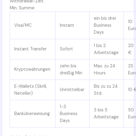
Withdrawal-Zeit
Min. Summe
ein bis drei
10
Visa/MC
Instant
Business
Eur
Days
1 bis 2
20
Instant Transfer
Sofort
Arbeitstage
€
zehn bis
Max. zu 24
25
Kryptowährungen
dreißig Min
Hours
Eur
E-Wallets (Skrill,
Bis zu zu 24
Unmittelbar
10 
Neteller)
Std.
1-3
3 bis 5
50
Banküberweisung
Business
Arbeitstage
Eur
Days