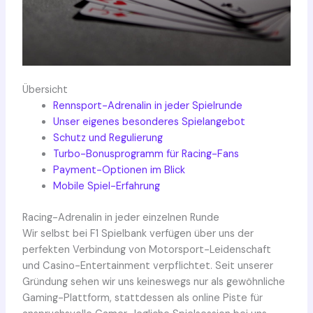
Übersicht
Rennsport-Adrenalin in jeder Spielrunde
Unser eigenes besonderes Spielangebot
Schutz und Regulierung
Turbo-Bonusprogramm für Racing-Fans
Payment-Optionen im Blick
Mobile Spiel-Erfahrung
Racing-Adrenalin in jeder einzelnen Runde
Wir selbst bei F1 Spielbank verfügen über uns der
perfekten Verbindung von Motorsport-Leidenschaft
und Casino-Entertainment verpflichtet. Seit unserer
Gründung sehen wir uns keineswegs nur als gewöhnliche
Gaming-Plattform, stattdessen als online Piste für