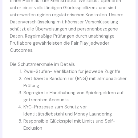
einen Helm auf der Rennstrecke. Wir selbst operieren
unter einer vollständigen Glücksspiellizenz und sind
unterworfen rigiden regulatorischen Kontrollen. Unsere
Datenverschlüsselung mit höchster Verschlüsselung
schützt alle Überweisungen und personenbezogene
Daten. Regelmäßige Prüfungen durch unabhängige
Prüflabore gewährleisten die Fair Play jedweder
Outcomes.
Die Schutzmerkmale im Details
Zwei-Stufen- Verifikation für jedwede Zugriffe
Zertifizierte Randomizer (RNG) mit allmonatlicher
Prüfung
Segregierte Handhabung von Spielergeldern auf
getrennten Accounts
KYC-Prozesse zum Schutz vor
Identitätsdiebstahl und Money Laundering
Responsible Glücksspiel mit Limits und Self-
Exclusion