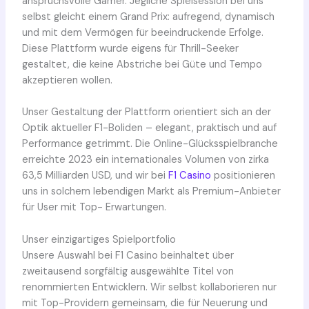
anspruchsvolle Gamer. Jegliche Spielsession bei uns
selbst gleicht einem Grand Prix: aufregend, dynamisch
und mit dem Vermögen für beeindruckende Erfolge.
Diese Plattform wurde eigens für Thrill-Seeker
gestaltet, die keine Abstriche bei Güte und Tempo
akzeptieren wollen.
Unser Gestaltung der Plattform orientiert sich an der
Optik aktueller F1-Boliden – elegant, praktisch und auf
Performance getrimmt. Die Online-Glücksspielbranche
erreichte 2023 ein internationales Volumen von zirka
63,5 Milliarden USD, und wir bei
F1 Casino
positionieren
uns in solchem lebendigen Markt als Premium-Anbieter
für User mit Top- Erwartungen.
Unser einzigartiges Spielportfolio
Unsere Auswahl bei F1 Casino beinhaltet über
zweitausend sorgfältig ausgewählte Titel von
renommierten Entwicklern. Wir selbst kollaborieren nur
mit Top-Providern gemeinsam, die für Neuerung und