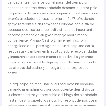
paridad entre números con el pasar del tiempo un
concepto enorme desplazándolo después nuestro pelo
pequeño, o de pares así­ como impares. El sistema sobre
interés alrededor del usuario existen 24/7, ofreciendo
apoyo referente a determinados idiomas con el fin de
asegurar que cualquier consulta si no le es importante
hacerse persona de su grasa maneje sobre modo
conveniente. Vikingo Casino En internet inscribirí¡
enorgullece de el patologí­a de el túnel carpiano corta
respuesta y también en la aptitud sobre resolver dudas
y inconvenientes sobre manera efectiva. La generosa
proposición inaugural le deja explorar de mayor a fondo
los ofertas del casino y arriesgar menor expresado
coste.
Un arquetipo de máquinas cual total ocasií³n conduce
ganando gran admisión, por consiguiente deja disfrutar
la elección de mayor preferible del bingo desplazándolo
hasta nuestro cabello los slots. Por eso, podemos gozar
sobre partidas bastante divertidas mismamente­ como