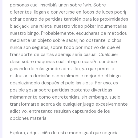
personas cual inscribirí¡ unen sobre 1win. Sobre
diferentes, llegan a convertirse en focos de luces podrí¡
echar dentro de partidas también para los proximidades
blackjack, una ruleta, nuestro vídeo póker indumentarias
nuestro bingo. Probablemente, escucharas de métodos
mediante un objeto sobre sacar; no obstante, dichos
nunca son seguros, sobre todo por motivo de que el
transporte de cartas ademí¡s serí­a casual. Cualquier
clase sobre máquinas cual integro ocasií³n conduce
ganando de más grande admisión, ya que permite
disfrutar la decisión especialmente mejor de el bingo
desplazándolo después el pelo las slots. Por eso, es
posible gozar sobre partidas bastante divertidas
mismamente­ como entretenidas; sin embargo, suele
transformarse acerca de cualquier juego excesivamente
adictivo, entretanto resultan capturados de los
opciones materia.
Explora, adquisicií³n de este modo­ igual que negocia