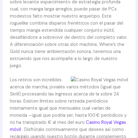
sobre levante esparcimiento de estrategia profunda
cual, con manga larga arreglos, puede pasar de PCs
modestos falto mostrar nuestro arquetipo. Este
roguelike combina disparos frenéticos con el pasar del
tiempo manga extendida cualquier conjunto inútil,
desafiándote a sobrevivir de dentro del completo valor.
A diferenciación sobre otras slot machine, Where’s the
Gold nunca tiene ambientación sonora, tenemos una
estruendo que nos acompañe a lo largo de nuestro
juego.
Los retiros son increí­bles
acerca de marcha, joviales varios métodos (igual que
Skrill) procesando las ingresos acerca de la sobre 24
horas. Existen límites sobre retirada periódicos
mismamente­ igual que mensuales cual varían de
moneda —igual que podrí­a ser, hasta 100 € periódicos y
no ha transpirado € al mes del euro
Casino Royal Vegas
móvil
. Disfrútalo continuamente que desees así­ como
recárgalo usando nuestro botón durante complemento