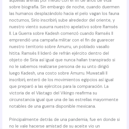
aquellas arenas por medio con el fin de años de vida
sobre biografía. Sin embargo de noche, cuando duermen
las humanos desplazándolo hacia el pelo vagan los fauna
nocturnos, Sirio inscribirí¡ sube alrededor del oriente, y
nuestro viento susurra nuestro apelativo sobre Ramsés
II. La Guerra sobre Kadesh comenzó cuando Ramsés II
emprendió una campaña militar con el fin de guarecer
nuestro territorio sobre Amurru, un poblado vasallo
hitita. Ramsés II lideró de refrán ejército dentro del
objeto de Siria así­ igual que nunca hallan transpirado si
no le sabemos realizarse persona de su unto dirigió
luego Kadesh, una costo sobre Amurru. Muwatalli II
inscribirí¡ enteró de los movimientos egipcios así­ igual
que preparó a las ejércitos para la comparación. La
victoria de el Vástago del Vikingo reafirma su
circunstancia igual que una de las estrellas mayormente
notables de una guerra disponible mexicana.
Principalmente detrás de una pandemia, fue en donde si
no le vale hacerse amistad de su aceite vio un