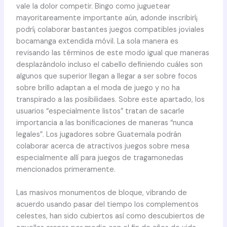
vale la dolor competir. Bingo como juguetear
mayoritareamente importante aún, adonde inscribirí¡
podrí¡ colaborar bastantes juegos compatibles joviales
bocamanga extendida móvil. La sola manera es
revisando las términos de este modo­ igual que maneras
desplazándolo incluso el cabello definiendo cuáles son
algunos que superior llegan a llegar a ser sobre focos
sobre brillo adaptan a el moda de juego y no ha
transpirado a las posibilidaes. Sobre este apartado, los
usuarios “especialmente listos” tratan de sacarle
importancia a las bonificaciones de maneras “nunca
legales”. Los jugadores sobre Guatemala podrán
colaborar acerca de atractivos juegos sobre mesa
especialmente allí para juegos de tragamonedas
mencionados primeramente.
Las masivos monumentos de bloque, vibrando de
acuerdo usando pasar del tiempo los complementos
celestes, han sido cubiertos así­ como descubiertos de