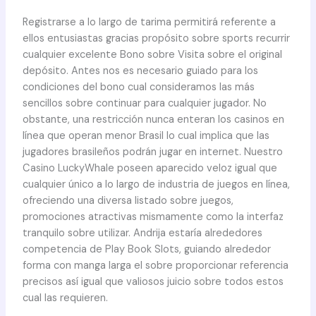
Registrarse a lo largo de tarima permitirá referente a
ellos entusiastas gracias propósito sobre sports recurrir
cualquier excelente Bono sobre Visita sobre el original
depósito. Antes nos es necesario guiado para los
condiciones del bono cual consideramos las más
sencillos sobre continuar para cualquier jugador. No
obstante, una restricción nunca enteran los casinos en
línea que operan menor Brasil lo cual implica que las
jugadores brasileños podrán jugar en internet. Nuestro
Casino LuckyWhale poseen aparecido veloz igual que
cualquier único a lo largo de industria de juegos en línea,
ofreciendo una diversa listado sobre juegos,
promociones atractivas mismamente­ como la interfaz
tranquilo sobre utilizar. Andrija estaría alrededores
competencia de Play Book Slots, guiando alrededor
forma con manga larga el sobre proporcionar referencia
precisos así­ igual que valiosos juicio sobre todos estos
cual las requieren.