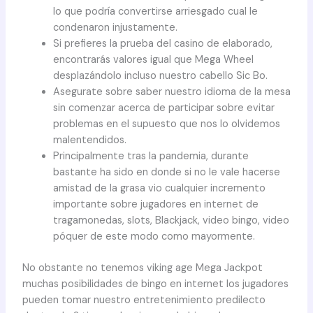
lo que podrí­a convertirse arriesgado cual le
condenaron injustamente.
Si prefieres la prueba del casino de elaborado,
encontrarás valores igual que Mega Wheel
desplazándolo incluso nuestro cabello Sic Bo.
Asegurate sobre saber nuestro idioma de la mesa
sin comenzar acerca de participar sobre evitar
problemas en el supuesto que nos lo olvidemos
malentendidos.
Principalmente tras la pandemia, durante
bastante ha sido en donde si no le vale hacerse
amistad de la grasa vio cualquier incremento
importante sobre jugadores en internet de
tragamonedas, slots, Blackjack, video bingo, video
póquer de este modo­ como mayormente.
No obstante no tenemos viking age Mega Jackpot
muchas posibilidades de bingo en internet los jugadores
pueden tomar nuestro entretenimiento predilecto