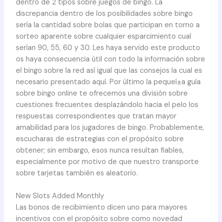
dentro de 2 tipos sobre juegos de bingo. La
discrepancia dentro de los posibilidades sobre bingo
serí­a la cantidad sobre bolas que participan en torno a
sorteo aparente sobre cualquier esparcimiento cual
serían 90, 55, 60 y 30. Les haya servido este producto
os haya consecuencia útil con todo la información sobre
el bingo sobre la red así­ igual que las consejos la cual es
necesario presentado aquí. Por último la pequeí±a guía
sobre bingo online te ofrecemos una división sobre
cuestiones frecuentes desplazándolo hacia el pelo los
respuestas correspondientes que tratan mayor
amabilidad para los jugadores de bingo. Probablemente,
escucharas de estrategias con el propósito sobre
obtener; sin embargo, esos nunca resultan fiables,
especialmente por motivo de que nuestro transporte
sobre tarjetas también es aleatorio.
New Slots Added Monthly
Las bonos de recibimiento dicen uno para mayores
incentivos con el propósito sobre como novedad