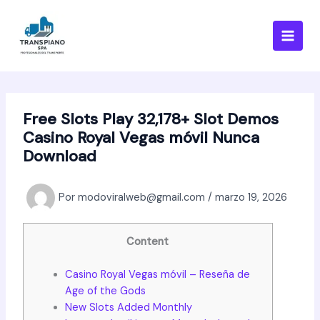
Ir
al
contenido
Free Slots Play 32,178+ Slot Demos
Casino Royal Vegas móvil Nunca
Download
Por
modoviralweb@gmail.com
/
marzo 19, 2026
Content
Casino Royal Vegas móvil – Reseña de
Age of the Gods
New Slots Added Monthly