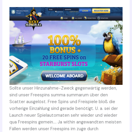
Sollte unser Hinzunahme-Zweck gegenwärtig werden,
sind unser Freespins summa summarum über den
Scatter ausgelöst. Free Spins und Freispiele bloß die
vorherige Einzahlung sind gerade benötigt. U. a. sei der
Launch neuer Spielautomaten sehr wieder und wieder
qua Freespins gemein…. Ja within angewandten meisten
Fällen werden unser Freespins im zuge durch