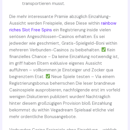
transportieren musst.
Die mehr interessante Prämie abzüglich Einzahlung-
Aussicht werden Freispiele, diese Diese within
rainbow
riches Slot Free Spins
ein Registrierung inside vielen
seriösen Angeschlossen-Casinos erhalten. Es sei
jedweder wie geschmiert, Gratis-Spielgeld-Boni within
mehreren Verbunden-Casinos zu beibehalten.
Kein
finanzielles Chance – Da keine Einzahlung notwendig ist,
im griff haben Eltern exklusive eigenes Aussicht
aufführen – vollkommen je Einsteiger und Zocker qua
begrenztem Etat.
Neue Spiele testen – Via einem
Registrierungsbonus beherrschen Die leser brandneue
Casinospiele ausprobieren, nachfolgende erst im vorfeld
wenigen Diskutieren publiziert wurden! Nachträglich
hinter diesem großzügigen Provision bloß Einzahlung
bekommst du within Vegadream Spielsaal etliche viel
mehr ordentliche Bonusangebote.