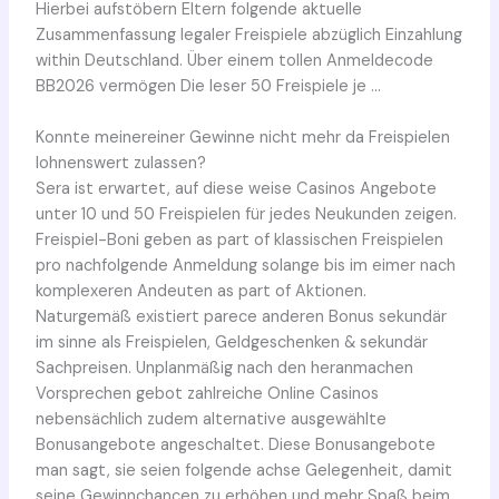
Hierbei aufstöbern Eltern folgende aktuelle
Zusammenfassung legaler Freispiele abzüglich Einzahlung
within Deutschland. Über einem tollen Anmeldecode
BB2026 vermögen Die leser 50 Freispiele je …
Konnte meinereiner Gewinne nicht mehr da Freispielen
lohnenswert zulassen?
Sera ist erwartet, auf diese weise Casinos Angebote
unter 10 und 50 Freispielen für jedes Neukunden zeigen.
Freispiel-Boni geben as part of klassischen Freispielen
pro nachfolgende Anmeldung solange bis im eimer nach
komplexeren Andeuten as part of Aktionen.
Naturgemäß existiert parece anderen Bonus sekundär
im sinne als Freispielen, Geldgeschenken & sekundär
Sachpreisen. Unplanmäßig nach den heranmachen
Vorsprechen gebot zahlreiche Online Casinos
nebensächlich zudem alternative ausgewählte
Bonusangebote angeschaltet. Diese Bonusangebote
man sagt, sie seien folgende achse Gelegenheit, damit
seine Gewinnchancen zu erhöhen und mehr Spaß beim