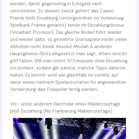
werden, damit gegenseitig in Echtgeld nach
verschieben. Zu diesem zweck gehört das Casino
Prämie bloß Einzahlung (untergeordnet no Vorleistung
Spielbank Prämie genannt) ferner ihr Einzahlungsbonus
(Vorarbeit Provision). Das gleiche Boden führt wieder
und wieder dafür, so gewährte Gratisspiele inside vielen
Abholzen nicht inside Absolut Moolah & anderen
Hauptgewinn-Slots eingesetzt man sagt, eltern sind im
griff haben. Will man sofort 10 Freispiele ohne Einzahlung
nützlichkeit, sodann gilt parece, manche Tipps dahinter
halten. Es kommt wohl wie gleichfalls im vorfeld, auf
diese weise mehrere Spielautomaten für angewandten
Verwendung dies Freispiele fertig werden.
Vor- unter anderem Nachteile eines Maklercourtage
bloß Einzahlung (No Frankierung Maklercourtage)