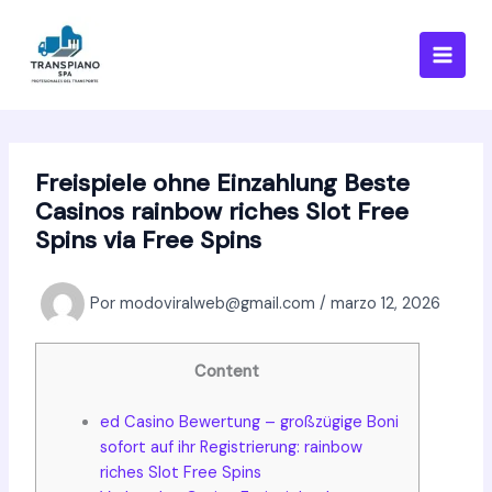
Ir
al
contenido
Freispiele ohne Einzahlung Beste
Casinos rainbow riches Slot Free
Spins via Free Spins
Por
modoviralweb@gmail.com
/
marzo 12, 2026
Content
ed Casino Bewertung – großzügige Boni
sofort auf ihr Registrierung: rainbow
riches Slot Free Spins