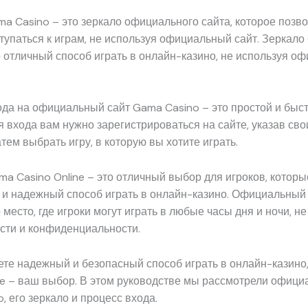
a Casino – это зеркало официального сайта, которое позв
тупаться к играм, не используя официальный сайт. Зеркал
о отличный способ играть в онлайн-казино, не используя о
да на официальный сайт Gama Casino – это простой и быс
я входа вам нужно зарегистрироваться на сайте, указав св
атем выбрать игру, в которую вы хотите играть.
ma Casino Online – это отличный выбор для игроков, котор
 и надежный способ играть в онлайн-казино. Официальный
о место, где игроки могут играть в любые часы дня и ночи, н
сти и конфиденциальности.
те надежный и безопасный способ играть в онлайн-казино
ne – ваш выбор. В этом руководстве мы рассмотрели офици
, его зеркало и процесс входа.