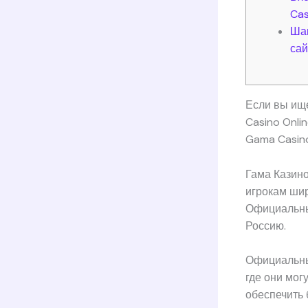
Cas
Шаг
сай
Если вы ище
Casino Onli
Gama Casino
Гама Казино
игрокам шир
Официальный
Россию.
Официальный
где они мог
обеспечить 