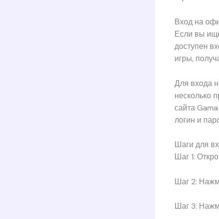
Вход на офи
Если вы ище
доступен вх
игры, получ
Для входа 
несколько п
сайта Gama 
логин и паро
Шаги для вх
Шаг 1: Откр
Шаг 2: Нажм
Шаг 3: Нажм