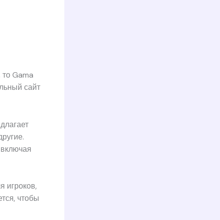
, то Gama
альный сайт
едлагает
другие.
 включая
я игроков,
ется, чтобы