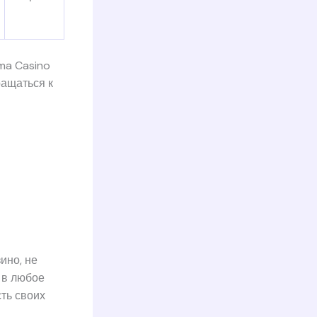
ma Casino
ращаться к
ино, не
 в любое
сть своих