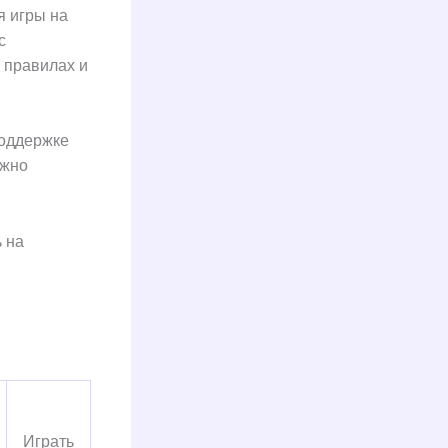
я игры на
с
 правилах и
поддержке
ужно
 на
Играть