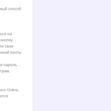
жный способ
ься на
 кнопку
ти свои
нной почты.
и пароль.
грам,
no Online,
уется