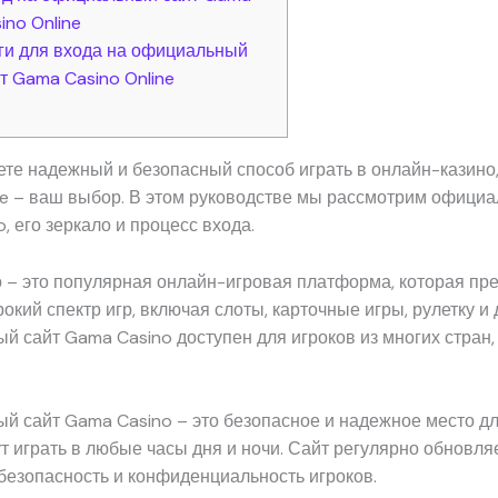
ino Online
и для входа на официальный
т Gama Casino Online
те надежный и безопасный способ играть в онлайн-казино
ne – ваш выбор. В этом руководстве мы рассмотрим офици
, его зеркало и процесс входа.
 – это популярная онлайн-игровая платформа, которая пр
окий спектр игр, включая слоты, карточные игры, рулетку и 
 сайт Gama Casino доступен для игроков из многих стран,
 сайт Gama Casino – это безопасное и надежное место дл
ут играть в любые часы дня и ночи. Сайт регулярно обновля
безопасность и конфиденциальность игроков.