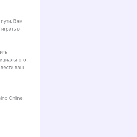
 пути. Вам
 играть в
ить
фициального
ввести ваш
no Online.